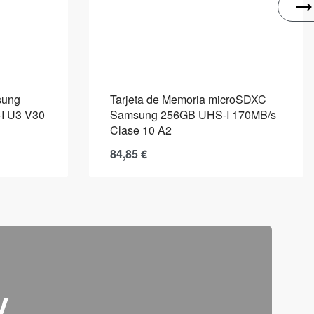
sung
Tarjeta de Memoria microSDXC
I U3 V30
Samsung 256GB UHS-I 170MB/s
Clase 10 A2
84,85
€
y