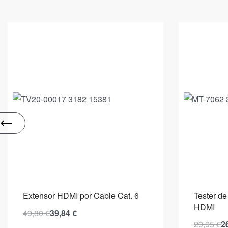
Extensor HDMI por Cable Cat. 6
Tester d
HDMI
49,80
€
39,84
€
29,95
€
2