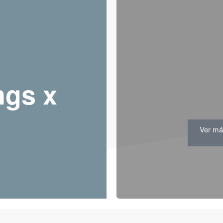
ngs x
Ver m