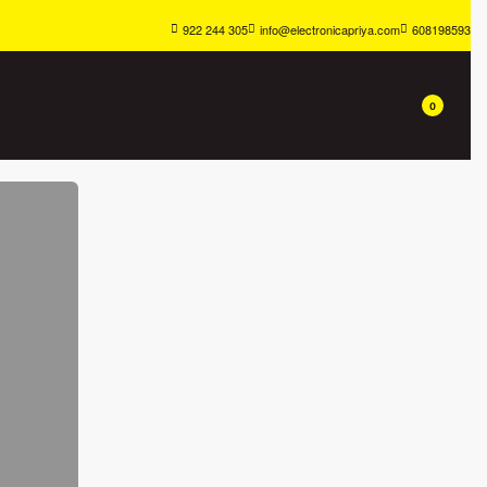
922 244 305
info@electronicapriya.com
608198593
0