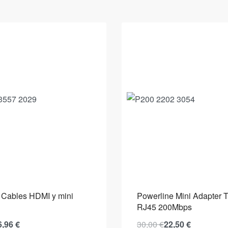
e Cables HDMI y mini
Powerline Mini Adapter
RJ45 200Mbps
6,96
€
30,00
€
22,50
€