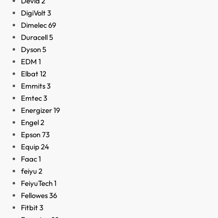
Devia
2
DigiVolt
3
Dimelec
69
Duracell
5
Dyson
5
EDM
1
Elbat
12
Emmits
3
Emtec
3
Energizer
19
Engel
2
Epson
73
Equip
24
Faac
1
feiyu
2
FeiyuTech
1
Fellowes
36
Fitbit
3