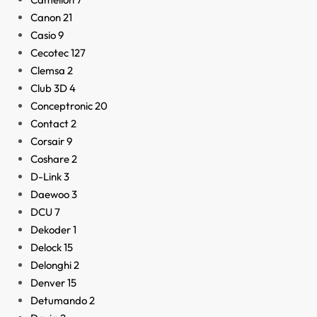
Canon
21
Casio
9
Cecotec
127
Clemsa
2
Club 3D
4
Conceptronic
20
Contact
2
Corsair
9
Coshare
2
D-Link
3
Daewoo
3
DCU
7
Dekoder
1
Delock
15
Delonghi
2
Denver
15
Detumando
2