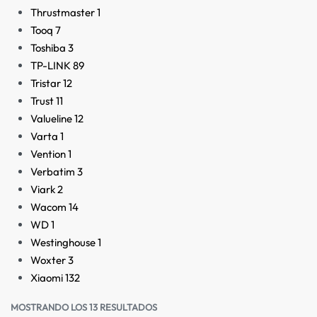
Thrustmaster
1
Tooq
7
Toshiba
3
TP-LINK
89
Tristar
12
Trust
11
Valueline
12
Varta
1
Vention
1
Verbatim
3
Viark
2
Wacom
14
WD
1
Westinghouse
1
Woxter
3
Xiaomi
132
MOSTRANDO LOS 13 RESULTADOS