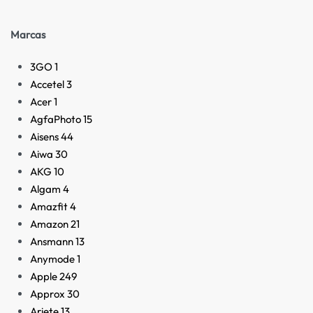
Marcas
3GO
1
Accetel
3
Acer
1
AgfaPhoto
15
Aisens
44
Aiwa
30
AKG
10
Algam
4
Amazfit
4
Amazon
21
Ansmann
13
Anymode
1
Apple
249
Approx
30
Ariete
13