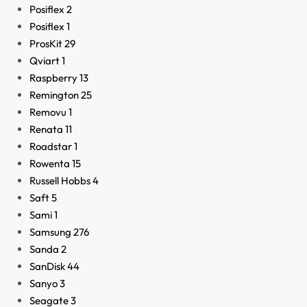
Posiflex
2
Posiflex
1
ProsKit
29
Qviart
1
Raspberry
13
Remington
25
Removu
1
Renata
11
Roadstar
1
Rowenta
15
Russell Hobbs
4
Saft
5
Sami
1
Samsung
276
Sanda
2
SanDisk
44
Sanyo
3
Seagate
3