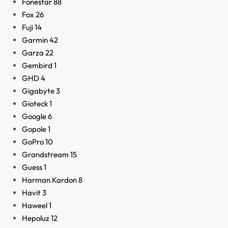
Fonestar
88
Fox
26
Fuji
14
Garmin
42
Garza
22
Gembird
1
GHD
4
Gigabyte
3
Gioteck
1
Google
6
Gopole
1
GoPro
10
Grandstream
15
Guess
1
Harman Kardon
8
Havit
3
Haweel
1
Hepoluz
12