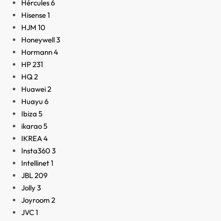
Hércules
6
Hisense
1
HJM
10
Honeywell
3
Hormann
4
HP
231
HQ
2
Huawei
2
Huayu
6
Ibiza
5
ikarao
5
IKREA
4
Insta360
3
Intellinet
1
JBL
209
Jolly
3
Joyroom
2
JVC
1