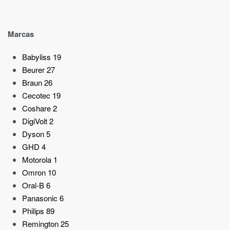
Marcas
Babyliss
19
Beurer
27
Braun
26
Cecotec
19
Coshare
2
DigiVolt
2
Dyson
5
GHD
4
Motorola
1
Omron
10
Oral-B
6
Panasonic
6
Philips
89
Remington
25