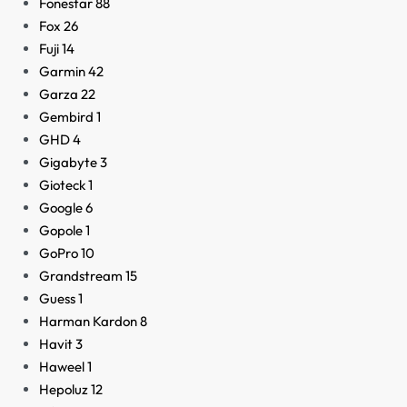
Fonestar
88
Fox
26
Fuji
14
Garmin
42
Garza
22
Gembird
1
GHD
4
Gigabyte
3
Gioteck
1
Google
6
Gopole
1
GoPro
10
Grandstream
15
Guess
1
Harman Kardon
8
Havit
3
Haweel
1
Hepoluz
12