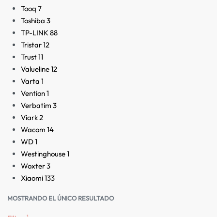
Tooq
7
Toshiba
3
TP-LINK
88
Tristar
12
Trust
11
Valueline
12
Varta
1
Vention
1
Verbatim
3
Viark
2
Wacom
14
WD
1
Westinghouse
1
Woxter
3
Xiaomi
133
MOSTRANDO EL ÚNICO RESULTADO