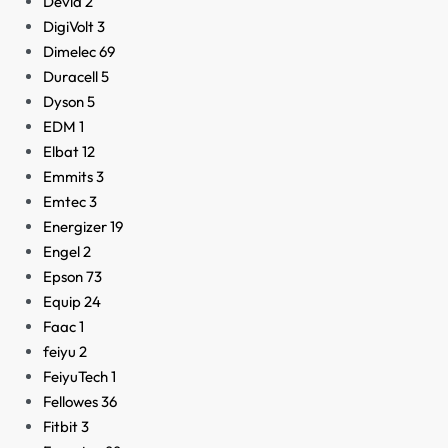
Devia
2
DigiVolt
3
Dimelec
69
Duracell
5
Dyson
5
EDM
1
Elbat
12
Emmits
3
Emtec
3
Energizer
19
Engel
2
Epson
73
Equip
24
Faac
1
feiyu
2
FeiyuTech
1
Fellowes
36
Fitbit
3