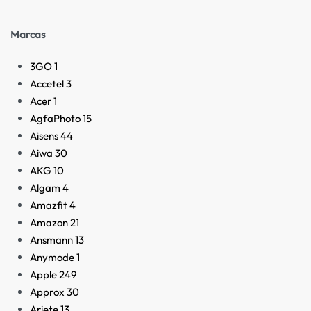
Marcas
3GO
1
Accetel
3
Acer
1
AgfaPhoto
15
Aisens
44
Aiwa
30
AKG
10
Algam
4
Amazfit
4
Amazon
21
Ansmann
13
Anymode
1
Apple
249
Approx
30
Ariete
13