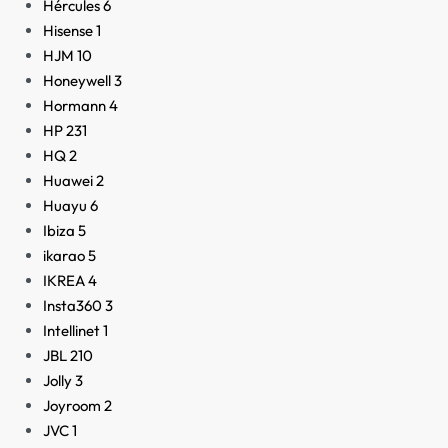
Hércules
6
Hisense
1
HJM
10
Honeywell
3
Hormann
4
HP
231
HQ
2
Huawei
2
Huayu
6
Ibiza
5
ikarao
5
IKREA
4
Insta360
3
Intellinet
1
JBL
210
Jolly
3
Joyroom
2
JVC
1