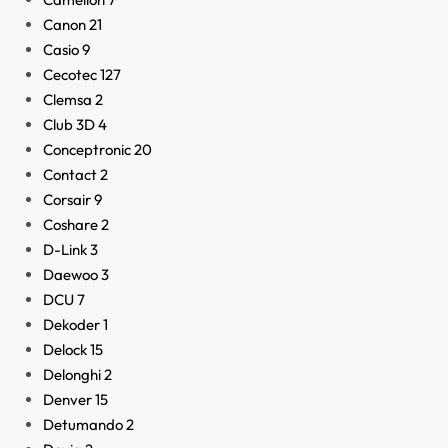
Canon
21
Casio
9
Cecotec
127
Clemsa
2
Club 3D
4
Conceptronic
20
Contact
2
Corsair
9
Coshare
2
D-Link
3
Daewoo
3
DCU
7
Dekoder
1
Delock
15
Delonghi
2
Denver
15
Detumando
2