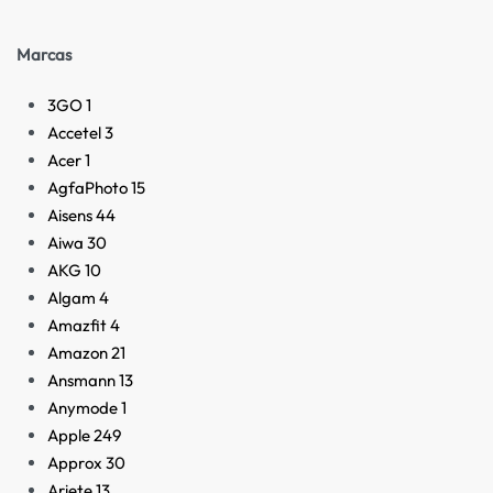
Marcas
3GO
1
Accetel
3
Acer
1
AgfaPhoto
15
Aisens
44
Aiwa
30
AKG
10
Algam
4
Amazfit
4
Amazon
21
Ansmann
13
Anymode
1
Apple
249
Approx
30
Ariete
13