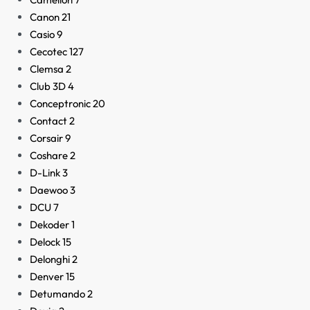
Canon
21
Casio
9
Cecotec
127
Clemsa
2
Club 3D
4
Conceptronic
20
Contact
2
Corsair
9
Coshare
2
D-Link
3
Daewoo
3
DCU
7
Dekoder
1
Delock
15
Delonghi
2
Denver
15
Detumando
2