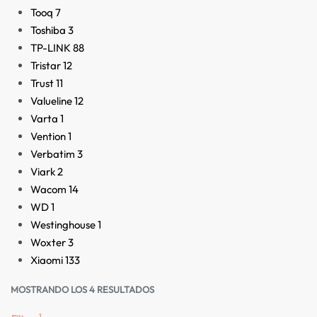
Tooq
7
Toshiba
3
TP-LINK
88
Tristar
12
Trust
11
Valueline
12
Varta
1
Vention
1
Verbatim
3
Viark
2
Wacom
14
WD
1
Westinghouse
1
Woxter
3
Xiaomi
133
MOSTRANDO LOS 4 RESULTADOS