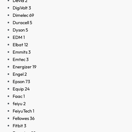
Devia
2
DigiVolt
3
Dimelec
69
Duracell
5
Dyson
5
EDM
1
Elbat
12
Emmits
3
Emtec
3
Energizer
19
Engel
2
Epson
73
Equip
24
Faac
1
feiyu
2
FeiyuTech
1
Fellowes
36
Fitbit
3