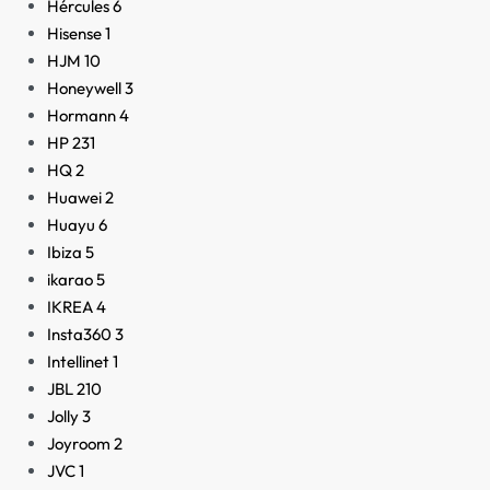
Hércules
6
Hisense
1
HJM
10
Honeywell
3
Hormann
4
HP
231
HQ
2
Huawei
2
Huayu
6
Ibiza
5
ikarao
5
IKREA
4
Insta360
3
Intellinet
1
JBL
210
Jolly
3
Joyroom
2
JVC
1