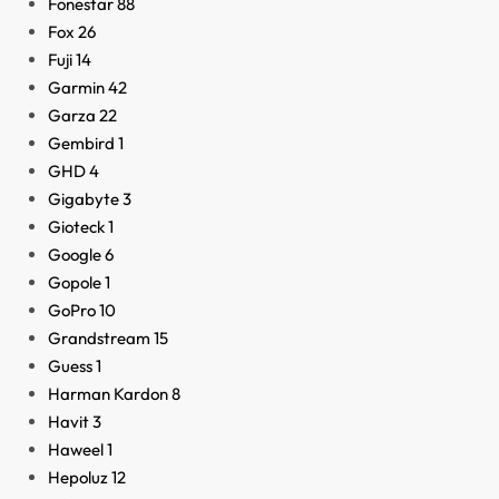
Fonestar
88
Fox
26
Fuji
14
Garmin
42
Garza
22
Gembird
1
GHD
4
Gigabyte
3
Gioteck
1
Google
6
Gopole
1
GoPro
10
Grandstream
15
Guess
1
Harman Kardon
8
Havit
3
Haweel
1
Hepoluz
12