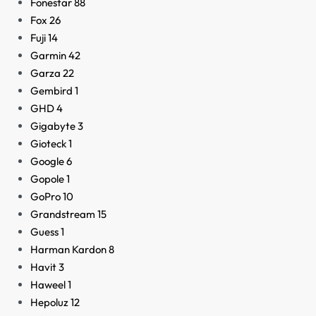
Fonestar
88
Fox
26
Fuji
14
Garmin
42
Garza
22
Gembird
1
GHD
4
Gigabyte
3
Gioteck
1
Google
6
Gopole
1
GoPro
10
Grandstream
15
Guess
1
Harman Kardon
8
Havit
3
Haweel
1
Hepoluz
12