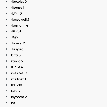
Hércules
6
Hisense
1
HJM
10
Honeywell
3
Hormann
4
HP
231
HQ
2
Huawei
2
Huayu
6
Ibiza
5
ikarao
5
IKREA
4
Insta360
3
Intellinet
1
JBL
210
Jolly
3
Joyroom
2
JVC
1