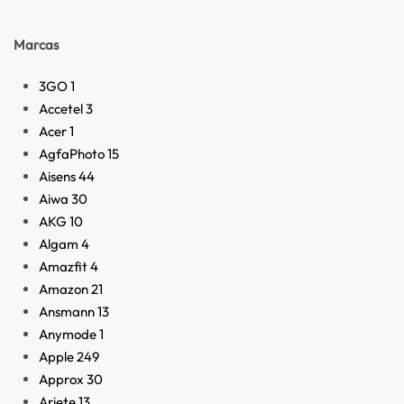
Marcas
3GO
1
Accetel
3
Acer
1
AgfaPhoto
15
Aisens
44
Aiwa
30
AKG
10
Algam
4
Amazfit
4
Amazon
21
Ansmann
13
Anymode
1
Apple
249
Approx
30
Ariete
13