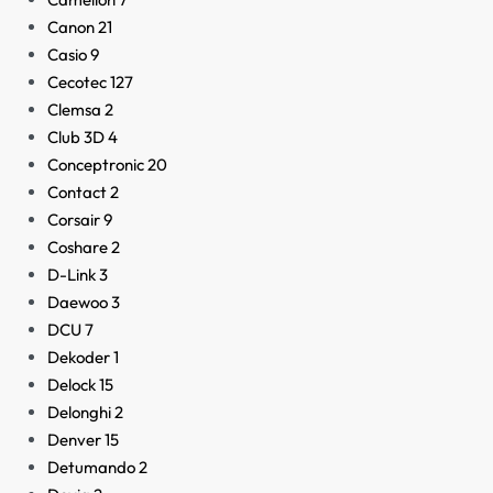
Canon
21
Casio
9
Cecotec
127
Clemsa
2
Club 3D
4
Conceptronic
20
Contact
2
Corsair
9
Coshare
2
D-Link
3
Daewoo
3
DCU
7
Dekoder
1
Delock
15
Delonghi
2
Denver
15
Detumando
2