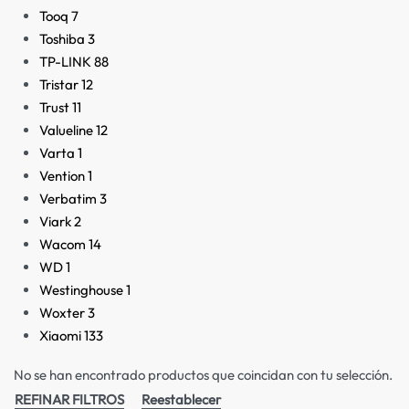
Tooq
7
Toshiba
3
TP-LINK
88
Tristar
12
Trust
11
Valueline
12
Varta
1
Vention
1
Verbatim
3
Viark
2
Wacom
14
WD
1
Westinghouse
1
Woxter
3
Xiaomi
133
No se han encontrado productos que coincidan con tu selección.
REFINAR FILTROS
Reestablecer