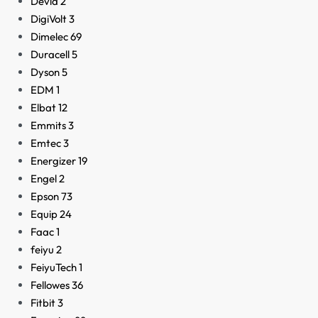
Devia
2
DigiVolt
3
Dimelec
69
Duracell
5
Dyson
5
EDM
1
Elbat
12
Emmits
3
Emtec
3
Energizer
19
Engel
2
Epson
73
Equip
24
Faac
1
feiyu
2
FeiyuTech
1
Fellowes
36
Fitbit
3