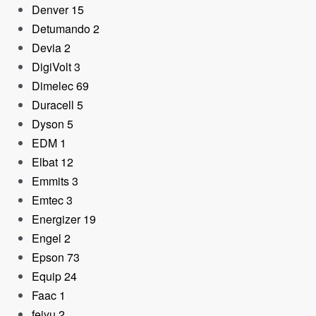
Denver
15
Detumando
2
Devia
2
DigiVolt
3
Dimelec
69
Duracell
5
Dyson
5
EDM
1
Altavoz Bluetooth JBL
Elbat
12
Charge 6 con Auracast
Emmits
3
Rojo
Emtec
3
199,99
€
Energizer
19
Engel
2
Epson
73
Equip
24
Faac
1
feiyu
2