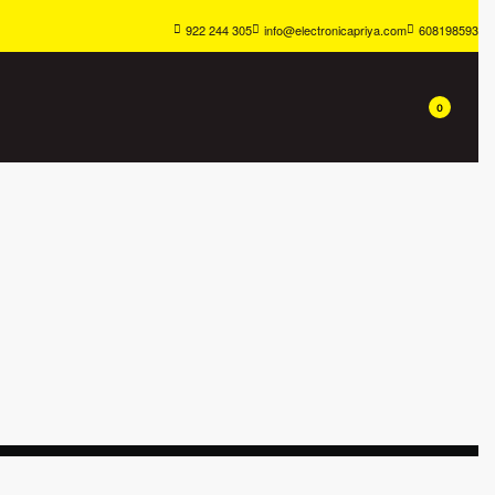
922 244 305
info@electronicapriya.com
608198593
0