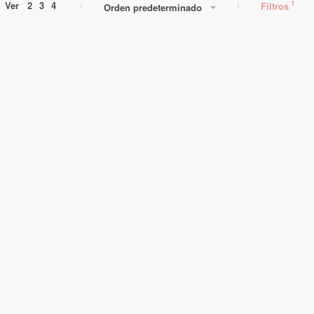
Ver
2
3
4
Filtros
Orden predeterminado