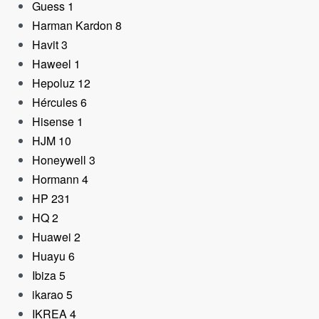
Guess
1
Harman Kardon
8
Havit
3
Haweel
1
Hepoluz
12
Hércules
6
Hisense
1
HJM
10
Honeywell
3
Hormann
4
HP
231
HQ
2
Huawei
2
Huayu
6
Ibiza
5
ikarao
5
IKREA
4