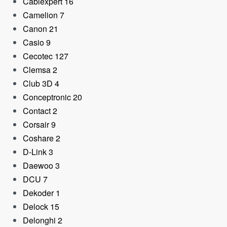
Cablexpert
16
Camelion
7
Canon
21
Casio
9
Cecotec
127
Clemsa
2
Club 3D
4
Altavoz Bluetooth JBL
Boombox 4 Azul 100W
Conceptronic
20
495,95
€
475,00
€
Contact
2
Corsair
9
Coshare
2
D-Link
3
Daewoo
3
DCU
7
Dekoder
1
Delock
15
Delonghi
2