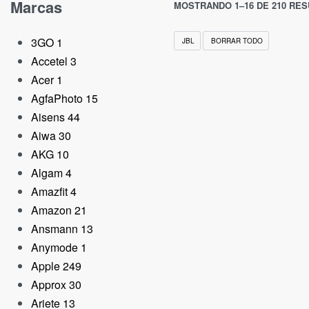
Marcas
MOSTRANDO 1–16 DE 210 RE
3GO
1
JBL
BORRAR TODO
Accetel
3
Acer
1
AgfaPhoto
15
Aisens
44
Aiwa
30
AKG
10
Algam
4
Amazfit
4
Amazon
21
AGOTADO
Ansmann
13
Anymode
1
Apple
249
Approx
30
Ariete
13