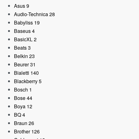
Asus
9
Audio-Technica
28
Altavoz Bluetooth JBL
Babyliss
19
Authentics 200, Wifi co
Baseus
4
asistentes de Voz
BasicXL
2
299,80
€
Beats
3
Belkin
23
Beurer
31
Bialetti
140
Blackberry
5
Bosch
1
Bose
44
Boya
12
BQ
4
Braun
26
Brother
126