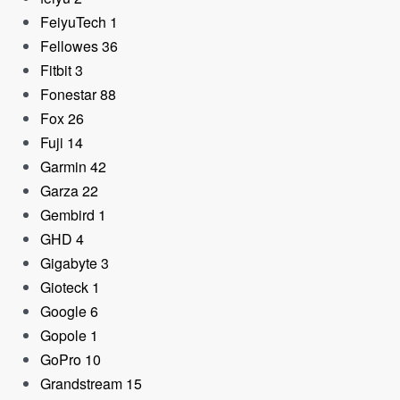
FeiyuTech
1
Fellowes
36
Fitbit
3
Fonestar
88
Fox
26
Fuji
14
Garmin
42
Garza
22
Gembird
1
GHD
4
Altavoz Bluetooth JBL
Gigabyte
3
Clip 5 Azul
Gioteck
1
61,90
€
Google
6
Gopole
1
GoPro
10
Grandstream
15