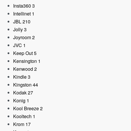
Insta360
3
Intellinet
1
JBL
210
Jolly
3
Joyroom
2
JVC
1
Keep Out
5
Kensington
1
Kenwood
2
Kindle
3
Kingston
44
Kodak
27
Konig
1
Kool Breeze
2
Kooltech
1
Krom
17