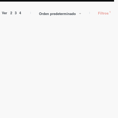
Ver
2
3
4
Filtros
Orden predeterminado