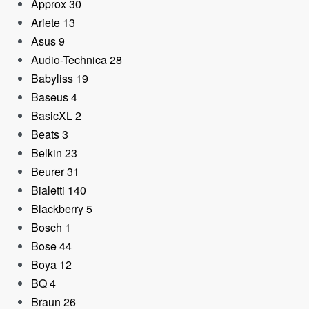
Approx
30
Ariete
13
Asus
9
Audio-Technica
28
Consola ASUS ROG Al
Babyliss
19
16Gb 512Gb 7″ W11H
Baseus
4
848,60
€
BasicXL
2
Beats
3
Belkin
23
Beurer
31
Bialetti
140
Blackberry
5
Bosch
1
Bose
44
Boya
12
BQ
4
Braun
26