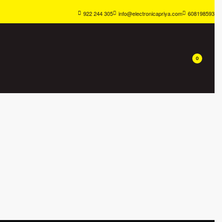
922 244 305
info@electronicapriya.com
608198593
0