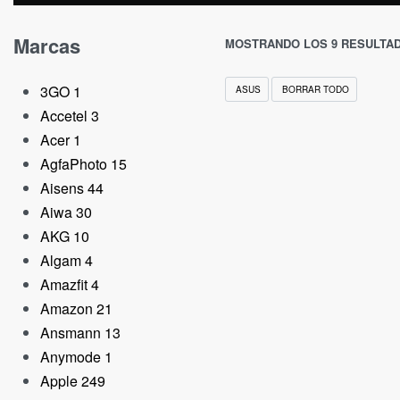
Marcas
MOSTRANDO LOS 9 RESULTA
3GO
1
ASUS
BORRAR TODO
Accetel
3
Acer
1
AgfaPhoto
15
Aisens
44
Aiwa
30
AKG
10
Algam
4
Amazfit
4
Amazon
21
AGOTADO
Ansmann
13
Anymode
1
Apple
249