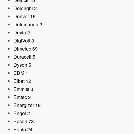
Delock
15
Delonghi
2
Denver
15
Detumando
2
Devia
2
DigiVolt
3
Dimelec
69
Duracell
5
Dyson
5
EDM
1
Elbat
12
Tarjeta Gráfica Gaming
Emmits
3
ASUS GeForce RTX
Emtec
3
5070 Ti OC 16GB
Energizer
19
GDDR7 Reflex 2 RTX A
DLSS4
Engel
2
Epson
73
1.299,80
€
Equip
24