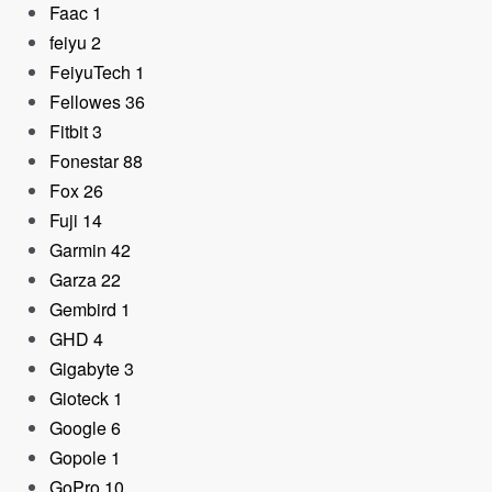
Faac
1
feiyu
2
FeiyuTech
1
Fellowes
36
Fitbit
3
Fonestar
88
Fox
26
Fuji
14
Garmin
42
Garza
22
Gembird
1
GHD
4
Gigabyte
3
Gioteck
1
Google
6
Gopole
1
GoPro
10