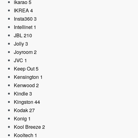
ikarao
5
IKREA
4
Insta360
3
Intellinet
1
JBL
210
Jolly
3
Joyroom
2
JVC
1
Keep Out
5
Kensington
1
Kenwood
2
Kindle
3
Kingston
44
Kodak
27
Konig
1
Kool Breeze
2
Kooltech
1