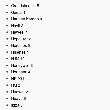
Grandstream
15
Guess
1
Harman Kardon
8
Havit
3
Haweel
1
Hepoluz
12
Hércules
6
Hisense
1
HJM
10
Honeywell
3
Hormann
4
HP
231
HQ
2
Huawei
2
Huayu
6
Ibiza
5