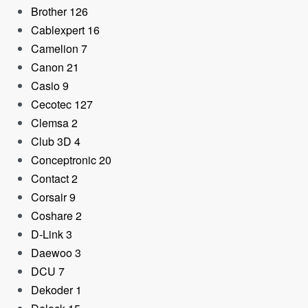
Brother
126
Cablexpert
16
Camelion
7
Canon
21
Casio
9
Cecotec
127
Clemsa
2
Club 3D
4
Tarjeta Gráfica Asus Du
Radeon RX7700 XT O
Conceptronic
20
Edition 12GB GDDR6
Contact
2
629,00
€
Corsair
9
Coshare
2
D-Link
3
Daewoo
3
DCU
7
Dekoder
1