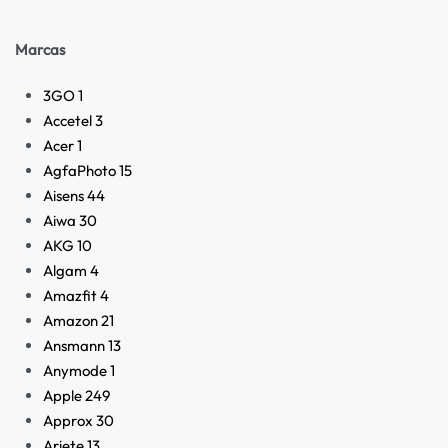
Marcas
3GO
1
Accetel
3
Acer
1
AgfaPhoto
15
Aisens
44
Aiwa
30
AKG
10
Algam
4
Amazfit
4
Amazon
21
Ansmann
13
Anymode
1
Apple
249
Approx
30
Ariete
13