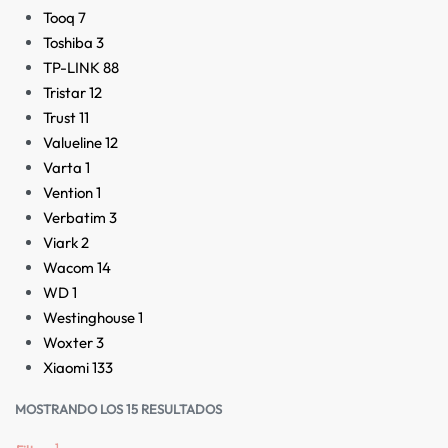
Tooq
7
Toshiba
3
TP-LINK
88
Tristar
12
Trust
11
Valueline
12
Varta
1
Vention
1
Verbatim
3
Viark
2
Wacom
14
WD
1
Westinghouse
1
Woxter
3
Xiaomi
133
MOSTRANDO LOS 15 RESULTADOS