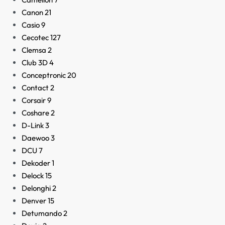
Canon
21
Casio
9
Cecotec
127
Clemsa
2
Club 3D
4
Conceptronic
20
Contact
2
Corsair
9
Coshare
2
D-Link
3
Daewoo
3
DCU
7
Dekoder
1
Delock
15
Delonghi
2
Denver
15
Detumando
2