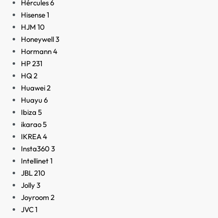
Hércules
6
Hisense
1
HJM
10
Honeywell
3
Hormann
4
HP
231
HQ
2
Huawei
2
Huayu
6
Ibiza
5
ikarao
5
IKREA
4
Insta360
3
Intellinet
1
JBL
210
Jolly
3
Joyroom
2
JVC
1