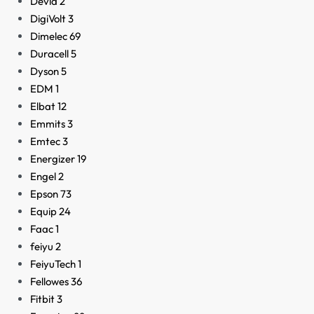
Devia
2
DigiVolt
3
Dimelec
69
Duracell
5
Dyson
5
EDM
1
Elbat
12
Emmits
3
Emtec
3
Energizer
19
Engel
2
Epson
73
Equip
24
Faac
1
feiyu
2
FeiyuTech
1
Fellowes
36
Fitbit
3