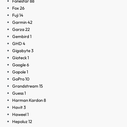
Fonestar
88
Fox
26
Fuji
14
Garmin
42
Garza
22
Gembird
1
GHD
4
Gigabyte
3
Gioteck
1
Google
6
Gopole
1
GoPro
10
Grandstream
15
Guess
1
Harman Kardon
8
Havit
3
Haweel
1
Hepoluz
12