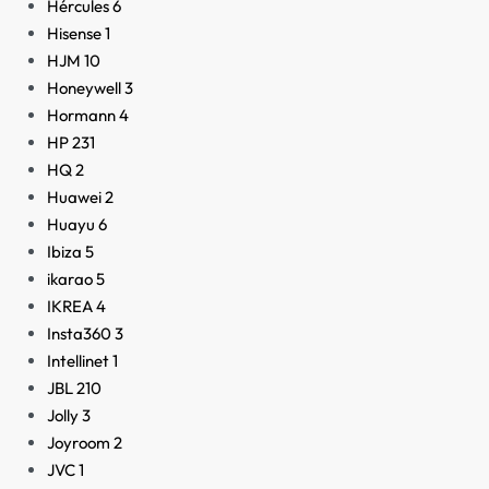
Hércules
6
Hisense
1
HJM
10
Honeywell
3
Hormann
4
HP
231
HQ
2
Huawei
2
Huayu
6
Ibiza
5
ikarao
5
IKREA
4
Insta360
3
Intellinet
1
JBL
210
Jolly
3
Joyroom
2
JVC
1