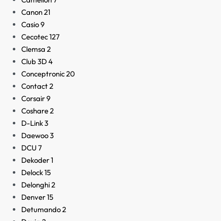
Canon
21
Casio
9
Cecotec
127
Clemsa
2
Club 3D
4
Conceptronic
20
Contact
2
Corsair
9
Coshare
2
D-Link
3
Daewoo
3
DCU
7
Dekoder
1
Delock
15
Delonghi
2
Denver
15
Detumando
2