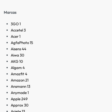
Marcas
3GO
1
Accetel
3
Acer
1
AgfaPhoto
15
Aisens
44
Aiwa
30
AKG
10
Algam
4
Amazfit
4
Amazon
21
Ansmann
13
Anymode
1
Apple
249
Approx
30
Ariete
13