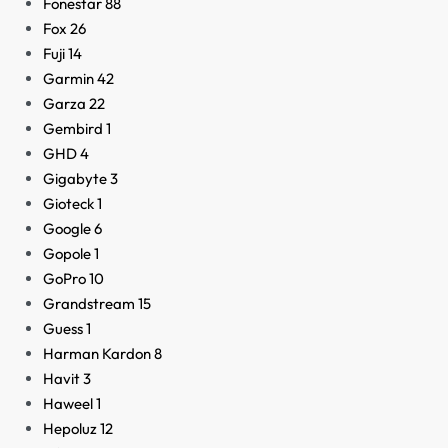
Fonestar
88
Fox
26
Fuji
14
Garmin
42
Garza
22
Gembird
1
GHD
4
Gigabyte
3
Gioteck
1
Google
6
Gopole
1
GoPro
10
Grandstream
15
Guess
1
Harman Kardon
8
Havit
3
Haweel
1
Hepoluz
12