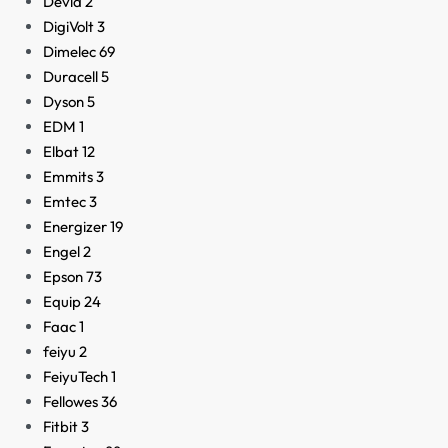
Devia
2
DigiVolt
3
Dimelec
69
Duracell
5
Dyson
5
EDM
1
Elbat
12
Emmits
3
Emtec
3
Energizer
19
Engel
2
Epson
73
Equip
24
Faac
1
feiyu
2
FeiyuTech
1
Fellowes
36
Fitbit
3