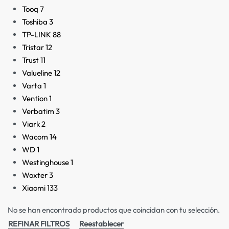
Tooq
7
Toshiba
3
TP-LINK
88
Tristar
12
Trust
11
Valueline
12
Varta
1
Vention
1
Verbatim
3
Viark
2
Wacom
14
WD
1
Westinghouse
1
Woxter
3
Xiaomi
133
No se han encontrado productos que coincidan con tu selección.
REFINAR FILTROS
Reestablecer