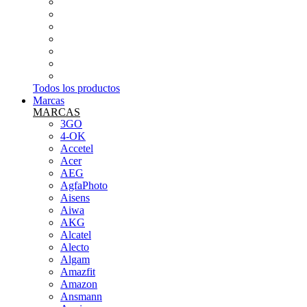
INFORMÁTICA
PEQUEÑOS ELECTRODOMÉSTICOS
SMARTWATCH Y PULSERA DE ACTIVIDAD
SONIDO (MICROS,MESAS...ETC)
TABLETS
TARJETAS DE MEMORIA
TELEFONÍA LIBRE
Todos los productos
Marcas
MARCAS
3GO
4-OK
Accetel
Acer
AEG
AgfaPhoto
Aisens
Aiwa
AKG
Alcatel
Alecto
Algam
Amazfit
Amazon
Ansmann