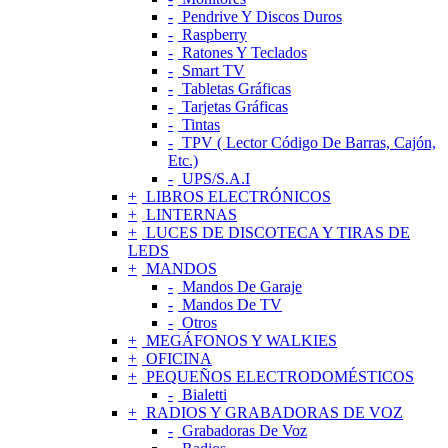
Pendrive Y Discos Duros
Raspberry
Ratones Y Teclados
Smart TV
Tabletas Gráficas
Tarjetas Gráficas
Tintas
TPV ( Lector Código De Barras, Cajón,
Etc.)
UPS/S.A.I
LIBROS ELECTRÓNICOS
LINTERNAS
LUCES DE DISCOTECA Y TIRAS DE
LEDS
MANDOS
Mandos De Garaje
Mandos De TV
Otros
MEGÁFONOS Y WALKIES
OFICINA
PEQUEÑOS ELECTRODOMÉSTICOS
Bialetti
RADIOS Y GRABADORAS DE VOZ
Grabadoras De Voz