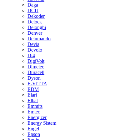
Daga
DCU
Dekoder
Delock
Delonghi
Denver
Detumando
Devia
Devolo
Di4
DigiVolt
Dimelec
Duracell
Dyson
E-VITTA
EDM
Elari
Elbat
Emmits
Emtec
Energizer
Energy Sistem
Engel
Epson
Equip