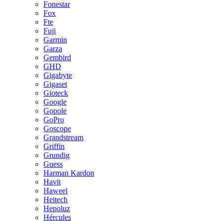
Fonestar
Fox
Fte
Fuji
Garmin
Garza
Gembird
GHD
Gigabyte
Gigaset
Gioteck
Google
Gopole
GoPro
Goscope
Grandstream
Griffin
Grundig
Guess
Harman Kardon
Havit
Haweel
Heitech
Hepoluz
Hércules