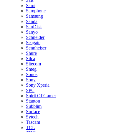
Saft
Sami
Samphone
Samsung
Sanda
SanDisk
Sanyo
Schneider
Seagate
Sennheiser
Shure
Silca
Sitecom
Smeg
Sonos
Sony
Sony Xperia
SPC
Spirit Of Gamer
Stanton
Subblim
Surface
Sytech
Tascam
TCL