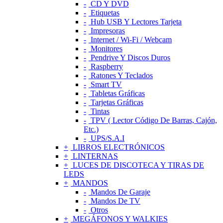
CD Y DVD
Etiquetas
Hub USB Y Lectores Tarjeta
Impresoras
Internet / Wi-Fi / Webcam
Monitores
Pendrive Y Discos Duros
Raspberry
Ratones Y Teclados
Smart TV
Tabletas Gráficas
Tarjetas Gráficas
Tintas
TPV ( Lector Código De Barras, Cajón,
Etc.)
UPS/S.A.I
LIBROS ELECTRÓNICOS
LINTERNAS
LUCES DE DISCOTECA Y TIRAS DE
LEDS
MANDOS
Mandos De Garaje
Mandos De TV
Otros
MEGÁFONOS Y WALKIES