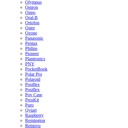
Olympus
Omron
Oppo
Oral-B
Ortofon
Oster
Ozone
Panasonic
Pentax
Philips
Pioneer
Plantronics
PNY
PocketBook
Polar Pro
Polaroid
Posiflex
Posiflex
Pov Case
ProsKit
Puro
Qviart
Raspberry
Remington
Removu