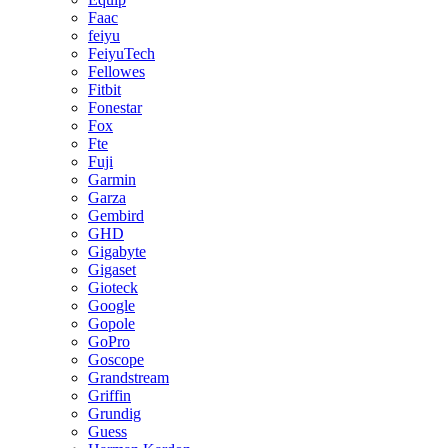
Faac
feiyu
FeiyuTech
Fellowes
Fitbit
Fonestar
Fox
Fte
Fuji
Garmin
Garza
Gembird
GHD
Gigabyte
Gigaset
Gioteck
Google
Gopole
GoPro
Goscope
Grandstream
Griffin
Grundig
Guess