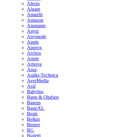
Alecto
Algam
Amazfit
Amazon
Ansmann
Anviz
Anymode
Apple
Approx
Archos
Ariete
Arnova
Asus
Audio-Technica
AverMedia
Axil
Babyliss
Bang & Olufsen
Baseus
BasicXL
Beats
Belkin
Beurer
BG
Bialetti