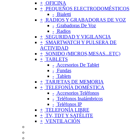
OFICINA
PEQUEÑOS ELECTRODOMÉSTICOS
Bialetti
RADIOS Y GRABADORAS DE VOZ
Grabadoras De Voz
Radios
SEGURIDAD Y VIGILANCIA
SMARTWATCH Y PULSERA DE
ACTIVIDAD
SONIDO (MICROS,MESAS...ETC)
TABLETS
Accesorios De Tablet
Fundas
Tablets
TARJETAS DE MEMORIA
TELEFONÍA DOMÉSTICA
Accesorios Teléfonos
Teléfonos Inalámbricos
Teléfonos IP
TELEFONÍA LIBRE
TV, TDT Y SATÉLITE
VENTILACIÓN
ACCESORIOS DE TELEFONÍA MÓVIL
AGUJAS Y CÁPSULAS TOCADISCOS
ALIMENTADORES Y CARGADORES