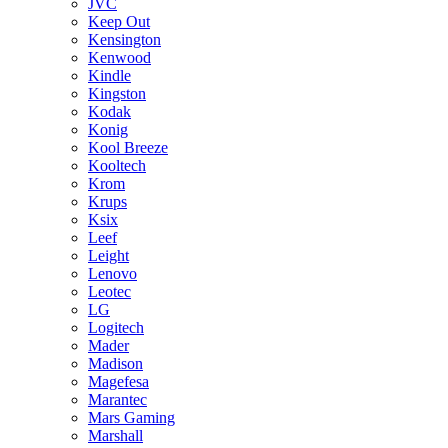
JVC
Keep Out
Kensington
Kenwood
Kindle
Kingston
Kodak
Konig
Kool Breeze
Kooltech
Krom
Krups
Ksix
Leef
Leight
Lenovo
Leotec
LG
Logitech
Mader
Madison
Magefesa
Marantec
Mars Gaming
Marshall