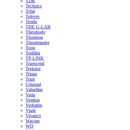
TDK
Technics
Tefal
Televes
Tenda
THE G-LAB
Therabody
Thomson
Thrustmaster
Tooq
Toshiba
TP-LINK
Transcend
Trekstor
Tristar
Trust
Unusual
Valueline
Varta
Vention
Verbatim
Viark
Vivanco
Wacom
WD