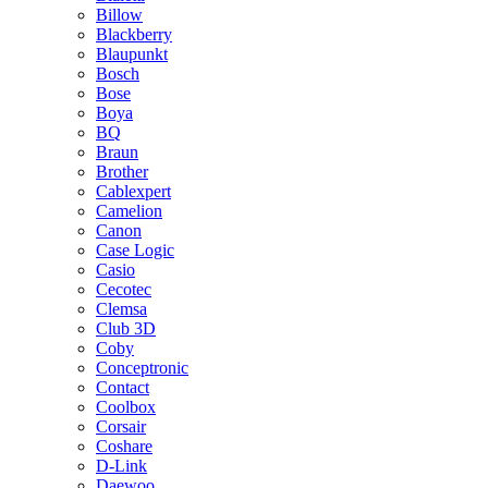
Billow
Blackberry
Blaupunkt
Bosch
Bose
Boya
BQ
Braun
Brother
Cablexpert
Camelion
Canon
Case Logic
Casio
Cecotec
Clemsa
Club 3D
Coby
Conceptronic
Contact
Coolbox
Corsair
Coshare
D-Link
Daewoo