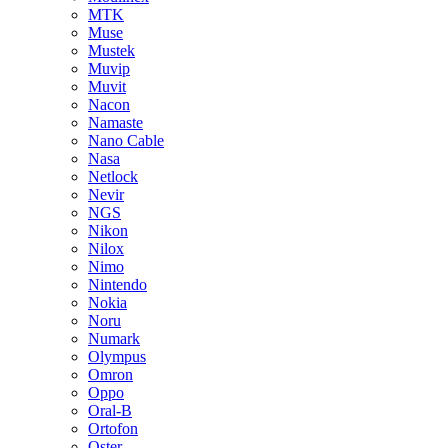
MTK
Muse
Mustek
Muvip
Muvit
Nacon
Namaste
Nano Cable
Nasa
Netlock
Nevir
NGS
Nikon
Nilox
Nimo
Nintendo
Nokia
Noru
Numark
Olympus
Omron
Oppo
Oral-B
Ortofon
Oster