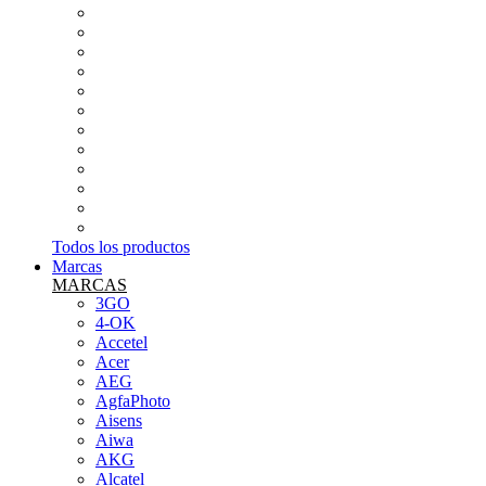
RADIOS Y GRABADORAS DE VOZ
APPLE
AURICULARES
CONEXIONES
CUIDADO PERSONAL Y SALUD
INFORMÁTICA
PEQUEÑOS ELECTRODOMÉSTICOS
SMARTWATCH Y PULSERA DE ACTIVIDAD
SONIDO (MICROS,MESAS...ETC)
TABLETS
TARJETAS DE MEMORIA
TELEFONÍA LIBRE
Todos los productos
Marcas
MARCAS
3GO
4-OK
Accetel
Acer
AEG
AgfaPhoto
Aisens
Aiwa
AKG
Alcatel