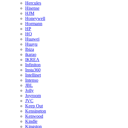
Hercules
Hisense
HJM
Honeywell
Hormann
HP
HQ
Huawei
Huayu
Ibiza
ikarao
IKREA
Infiniton
Insta360
Intellinet
Intenso
JBL
Jolly
Joyroom
JVC
Keep Out
Kensington
Kenwood
Kindle
Kingston