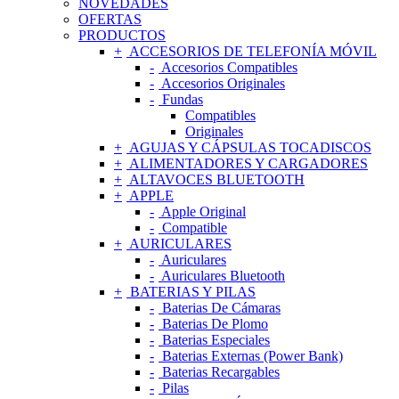
NOVEDADES
OFERTAS
PRODUCTOS
ACCESORIOS DE TELEFONÍA MÓVIL
Accesorios Compatibles
Accesorios Originales
Fundas
Compatibles
Originales
AGUJAS Y CÁPSULAS TOCADISCOS
ALIMENTADORES Y CARGADORES
ALTAVOCES BLUETOOTH
APPLE
Apple Original
Compatible
AURICULARES
Auriculares
Auriculares Bluetooth
BATERIAS Y PILAS
Baterias De Cámaras
Baterias De Plomo
Baterias Especiales
Baterias Externas (Power Bank)
Baterias Recargables
Pilas