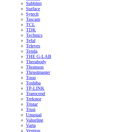
Subblim
Surface
Sytech
Tascam
TCL
TDK
Technics
Tefal
Televes
Tenda
THE G-LAB
Therabody
Thomson
Thrustmaster
Tooq
Toshiba
TP-LINK
Transcend
Trekstor
Tristar
Trust
Unusual
Valueline
Varta
Vention