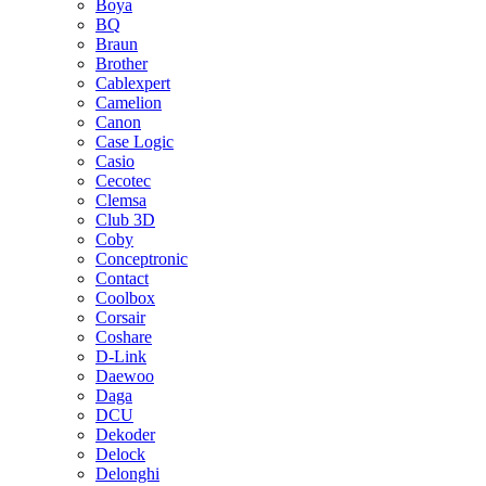
Boya
BQ
Braun
Brother
Cablexpert
Camelion
Canon
Case Logic
Casio
Cecotec
Clemsa
Club 3D
Coby
Conceptronic
Contact
Coolbox
Corsair
Coshare
D-Link
Daewoo
Daga
DCU
Dekoder
Delock
Delonghi