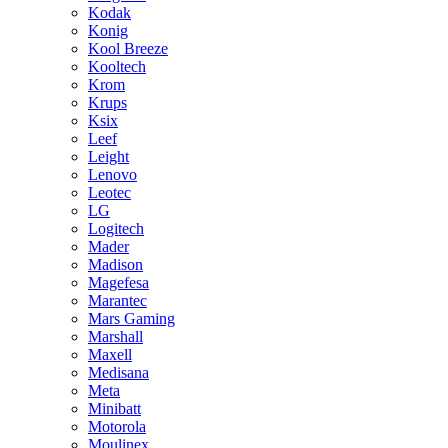
Kodak
Konig
Kool Breeze
Kooltech
Krom
Krups
Ksix
Leef
Leight
Lenovo
Leotec
LG
Logitech
Mader
Madison
Magefesa
Marantec
Mars Gaming
Marshall
Maxell
Medisana
Meta
Minibatt
Motorola
Moulinex