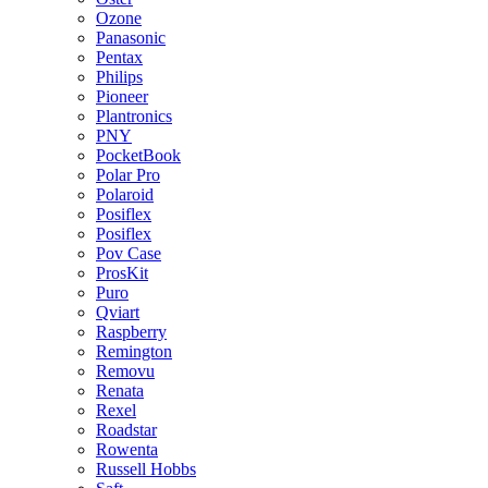
Ozone
Panasonic
Pentax
Philips
Pioneer
Plantronics
PNY
PocketBook
Polar Pro
Polaroid
Posiflex
Posiflex
Pov Case
ProsKit
Puro
Qviart
Raspberry
Remington
Removu
Renata
Rexel
Roadstar
Rowenta
Russell Hobbs