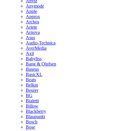
Anviz
Anymode
Apple
Approx
Archos
Ariete
Arnova
Asus
Audio-Technica
AverMedia
Axil
Babyliss
Bang & Olufsen
Baseus
BasicXL
Beats
Belkin
Beurer
BG
Bialetti
Billow
Blackberry
Blaupunkt
Bosch
Bose