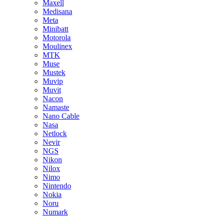
Maxell
Medisana
Meta
Minibatt
Motorola
Moulinex
MTK
Muse
Mustek
Muvip
Muvit
Nacon
Namaste
Nano Cable
Nasa
Netlock
Nevir
NGS
Nikon
Nilox
Nimo
Nintendo
Nokia
Noru
Numark