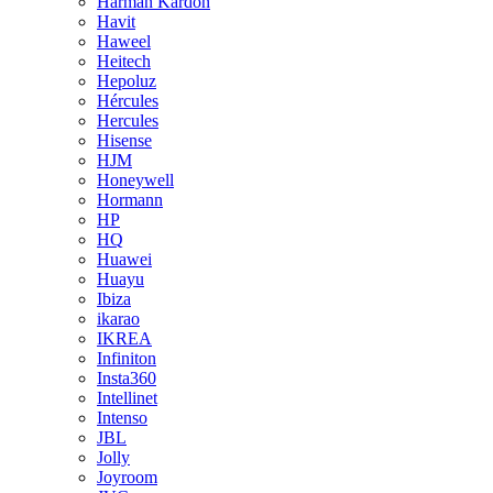
Harman Kardon
Havit
Haweel
Heitech
Hepoluz
Hércules
Hercules
Hisense
HJM
Honeywell
Hormann
HP
HQ
Huawei
Huayu
Ibiza
ikarao
IKREA
Infiniton
Insta360
Intellinet
Intenso
JBL
Jolly
Joyroom