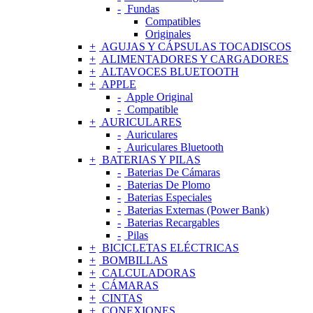
Fundas
Compatibles
Originales
AGUJAS Y CÁPSULAS TOCADISCOS
ALIMENTADORES Y CARGADORES
ALTAVOCES BLUETOOTH
APPLE
Apple Original
Compatible
AURICULARES
Auriculares
Auriculares Bluetooth
BATERIAS Y PILAS
Baterias De Cámaras
Baterias De Plomo
Baterias Especiales
Baterias Externas (Power Bank)
Baterias Recargables
Pilas
BICICLETAS ELÉCTRICAS
BOMBILLAS
CALCULADORAS
CÁMARAS
CINTAS
CONEXIONES