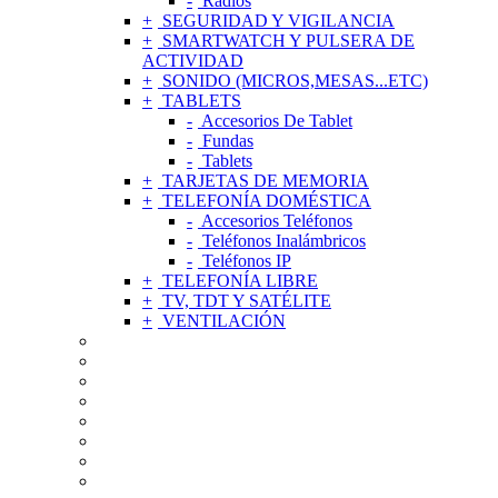
Radios
SEGURIDAD Y VIGILANCIA
SMARTWATCH Y PULSERA DE
ACTIVIDAD
SONIDO (MICROS,MESAS...ETC)
TABLETS
Accesorios De Tablet
Fundas
Tablets
TARJETAS DE MEMORIA
TELEFONÍA DOMÉSTICA
Accesorios Teléfonos
Teléfonos Inalámbricos
Teléfonos IP
TELEFONÍA LIBRE
TV, TDT Y SATÉLITE
VENTILACIÓN
ACCESORIOS DE TELEFONÍA MÓVIL
AGUJAS Y CÁPSULAS TOCADISCOS
ALIMENTADORES Y CARGADORES
RADIOS Y GRABADORAS DE VOZ
APPLE
AURICULARES
CONEXIONES
CUIDADO PERSONAL Y SALUD