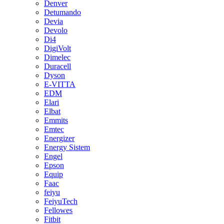
Denver
Detumando
Devia
Devolo
Di4
DigiVolt
Dimelec
Duracell
Dyson
E-VITTA
EDM
Elari
Elbat
Emmits
Emtec
Energizer
Energy Sistem
Engel
Epson
Equip
Faac
feiyu
FeiyuTech
Fellowes
Fitbit