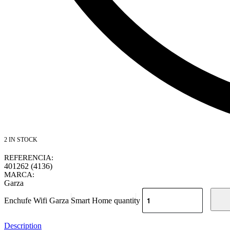
2 IN STOCK
REFERENCIA:
401262 (4136)
MARCA:
Garza
Enchufe Wifi Garza Smart Home quantity
Description