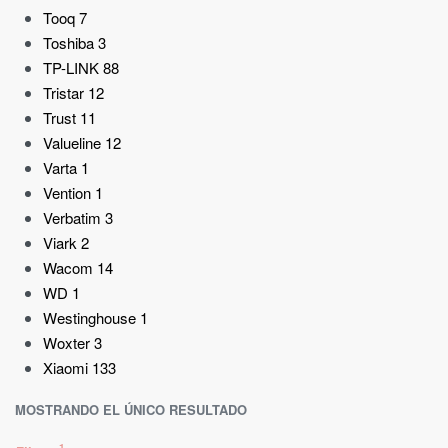
Tooq
7
Toshiba
3
TP-LINK
88
Tristar
12
Trust
11
Valueline
12
Varta
1
Vention
1
Verbatim
3
Viark
2
Wacom
14
WD
1
Westinghouse
1
Woxter
3
Xiaomi
133
MOSTRANDO EL ÚNICO RESULTADO