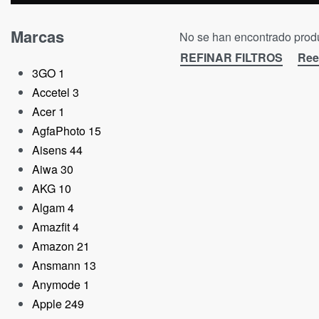
Marcas
No se han encontrado produ
REFINAR FILTROS
Ree
3GO
1
Accetel
3
Acer
1
AgfaPhoto
15
Aisens
44
Aiwa
30
AKG
10
Algam
4
Amazfit
4
Amazon
21
Ansmann
13
Anymode
1
Apple
249