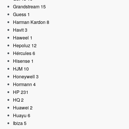
Grandstream
15
Guess
1
Harman Kardon
8
Havit
3
Haweel
1
Hepoluz
12
Hércules
6
Hisense
1
HJM
10
Honeywell
3
Hormann
4
HP
231
HQ
2
Huawei
2
Huayu
6
Ibiza
5