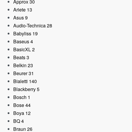
Approx
30
Ariete
13
Asus
9
Audio-Technica
28
Babyliss
19
Baseus
4
BasicXL
2
Beats
3
Belkin
23
Beurer
31
Bialetti
140
Blackberry
5
Bosch
1
Bose
44
Boya
12
BQ
4
Braun
26