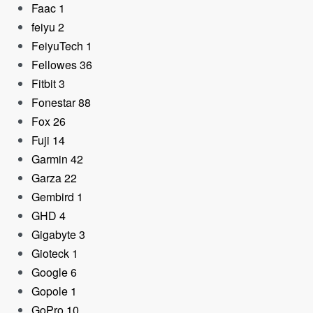
Faac
1
feiyu
2
FeiyuTech
1
Fellowes
36
Fitbit
3
Fonestar
88
Fox
26
Fuji
14
Garmin
42
Garza
22
Gembird
1
GHD
4
Gigabyte
3
Gioteck
1
Google
6
Gopole
1
GoPro
10