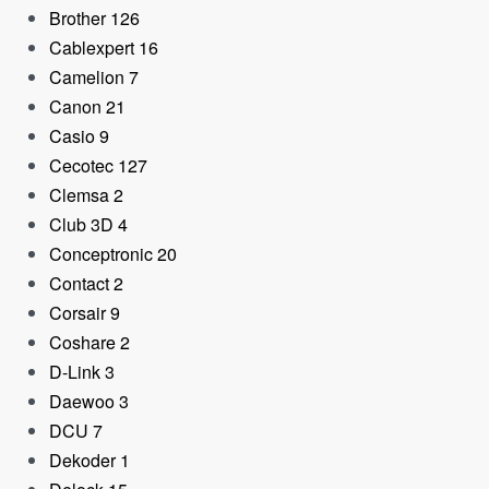
Brother
126
Cablexpert
16
Camelion
7
Canon
21
Casio
9
Cecotec
127
Clemsa
2
Club 3D
4
Conceptronic
20
Contact
2
Corsair
9
Coshare
2
D-Link
3
Daewoo
3
DCU
7
Dekoder
1