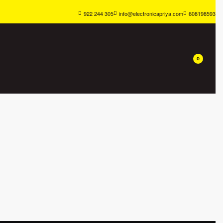
922 244 305
info@electronicapriya.com
608198593
0