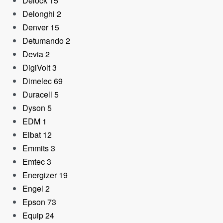
Delock
15
Delonghi
2
Denver
15
Detumando
2
Devia
2
DigiVolt
3
Dimelec
69
Duracell
5
Dyson
5
EDM
1
Elbat
12
Emmits
3
Emtec
3
Energizer
19
Engel
2
Epson
73
Equip
24