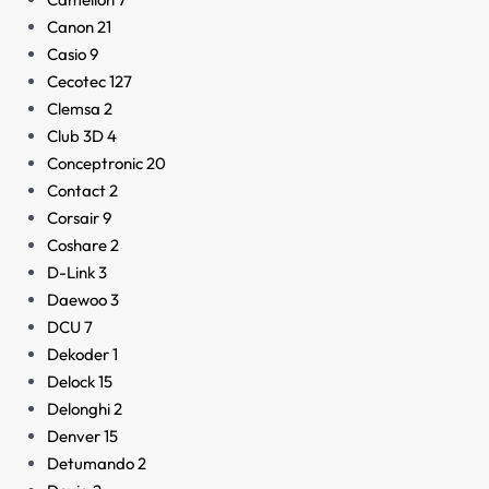
Canon
21
Casio
9
Cecotec
127
Clemsa
2
Club 3D
4
Conceptronic
20
Contact
2
Corsair
9
Coshare
2
D-Link
3
Daewoo
3
DCU
7
Dekoder
1
Delock
15
Delonghi
2
Denver
15
Detumando
2