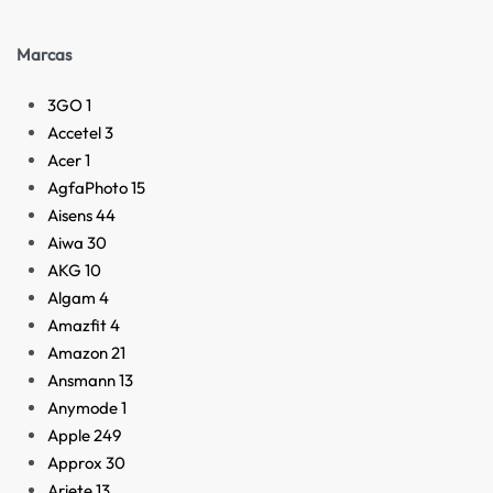
Marcas
3GO
1
Accetel
3
Acer
1
AgfaPhoto
15
Aisens
44
Aiwa
30
AKG
10
Algam
4
Amazfit
4
Amazon
21
Ansmann
13
Anymode
1
Apple
249
Approx
30
Ariete
13