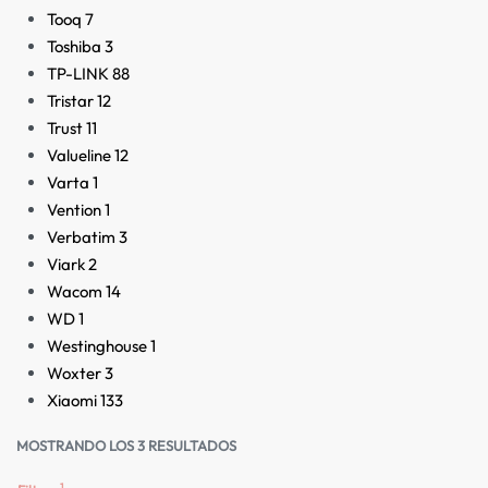
Tooq
7
Toshiba
3
TP-LINK
88
Tristar
12
Trust
11
Valueline
12
Varta
1
Vention
1
Verbatim
3
Viark
2
Wacom
14
WD
1
Westinghouse
1
Woxter
3
Xiaomi
133
MOSTRANDO LOS 3 RESULTADOS