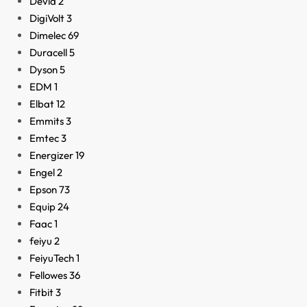
Devia
2
DigiVolt
3
Dimelec
69
Duracell
5
Dyson
5
EDM
1
Elbat
12
Emmits
3
Emtec
3
Energizer
19
Engel
2
Epson
73
Equip
24
Faac
1
feiyu
2
FeiyuTech
1
Fellowes
36
Fitbit
3