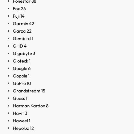
Fonestar
88
Fox
26
Fuji
14
Garmin
42
Garza
22
Gembird
1
GHD
4
Gigabyte
3
Gioteck
1
Google
6
Gopole
1
GoPro
10
Grandstream
15
Guess
1
Harman Kardon
8
Havit
3
Haweel
1
Hepoluz
12