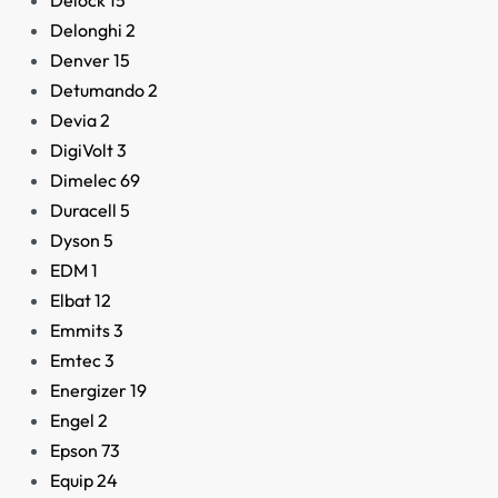
Delock
15
Delonghi
2
Denver
15
Detumando
2
Devia
2
DigiVolt
3
Dimelec
69
Duracell
5
Dyson
5
EDM
1
Elbat
12
Emmits
3
Emtec
3
Energizer
19
Engel
2
Epson
73
Equip
24