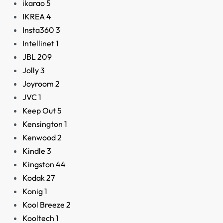
ikarao
5
IKREA
4
Insta360
3
Intellinet
1
JBL
209
Jolly
3
Joyroom
2
JVC
1
Keep Out
5
Kensington
1
Kenwood
2
Kindle
3
Kingston
44
Kodak
27
Konig
1
Kool Breeze
2
Kooltech
1