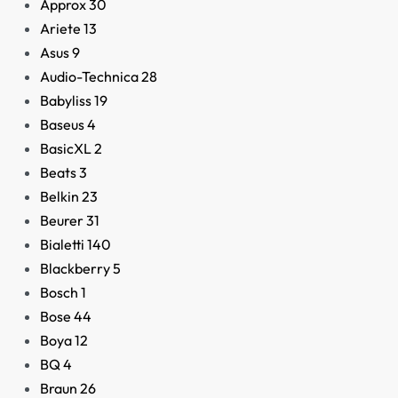
Approx
30
Ariete
13
Asus
9
Audio-Technica
28
Babyliss
19
Baseus
4
BasicXL
2
Beats
3
Belkin
23
Beurer
31
Bialetti
140
Blackberry
5
Bosch
1
Bose
44
Boya
12
BQ
4
Braun
26