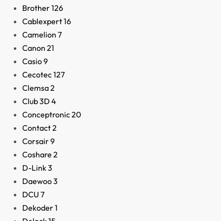
Brother
126
Cablexpert
16
Camelion
7
Canon
21
Casio
9
Cecotec
127
Clemsa
2
Club 3D
4
Conceptronic
20
Contact
2
Corsair
9
Coshare
2
D-Link
3
Daewoo
3
DCU
7
Dekoder
1