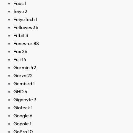
Faac
1
feiyu
2
FeiyuTech
1
Fellowes
36
Fitbit
3
Fonestar
88
Fox
26
Fuji
14
Garmin
42
Garza
22
Gembird
1
GHD
4
Gigabyte
3
Gioteck
1
Google
6
Gopole
1
GoPro
10