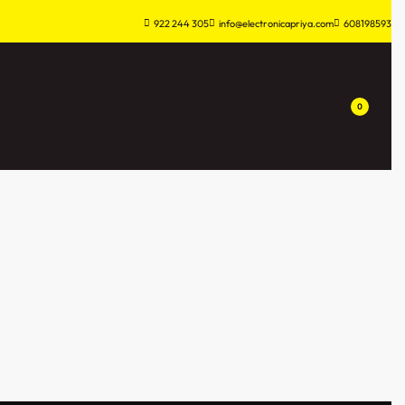
922 244 305
info@electronicapriya.com
608198593
0