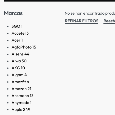
Marcas
No se han encontrado produc
REFINAR FILTROS
Reest
3GO
1
Accetel
3
Acer
1
AgfaPhoto
15
Aisens
44
Aiwa
30
AKG
10
Algam
4
Amazfit
4
Amazon
21
Ansmann
13
Anymode
1
Apple
249