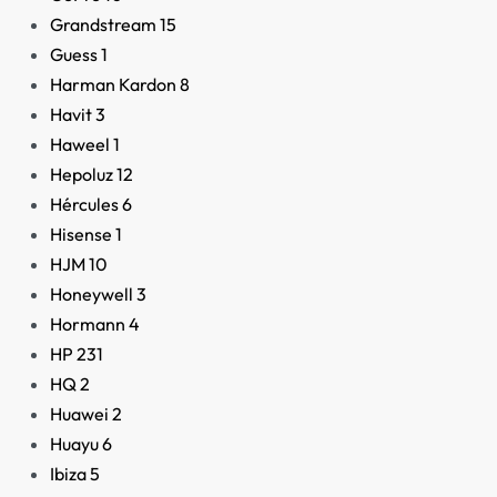
Grandstream
15
Guess
1
Harman Kardon
8
Havit
3
Haweel
1
Hepoluz
12
Hércules
6
Hisense
1
HJM
10
Honeywell
3
Hormann
4
HP
231
HQ
2
Huawei
2
Huayu
6
Ibiza
5