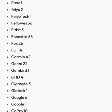
Faac
1
feiyu
2
FeiyuTech
1
Fellowes
36
Fitbit
3
Fonestar
88
Fox
26
Fuji
14
Garmin
42
Garza
22
Gembird
1
GHD
4
Gigabyte
3
Gioteck
1
Google
6
Gopole
1
GoPro
10