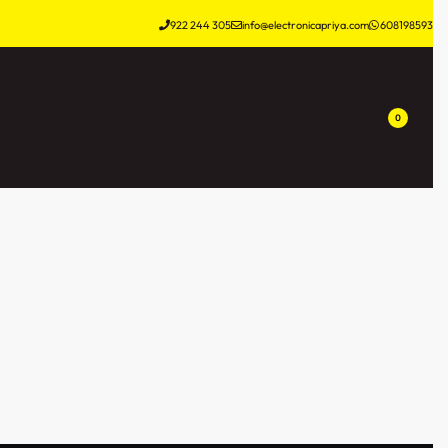
922 244 305
info@electronicapriya.com
608198593
0