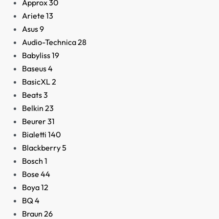
Approx
30
Ariete
13
Asus
9
Audio-Technica
28
Babyliss
19
Baseus
4
BasicXL
2
Beats
3
Belkin
23
Beurer
31
Bialetti
140
Blackberry
5
Bosch
1
Bose
44
Boya
12
BQ
4
Braun
26