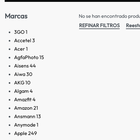
Marcas
No se han encontrado produc
REFINAR FILTROS
Reest
3GO
1
Accetel
3
Acer
1
AgfaPhoto
15
Aisens
44
Aiwa
30
AKG
10
Algam
4
Amazfit
4
Amazon
21
Ansmann
13
Anymode
1
Apple
249