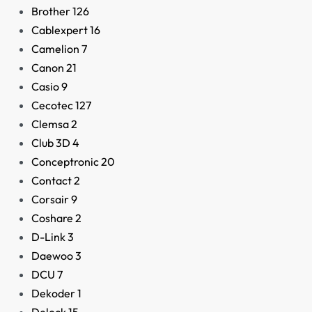
Brother
126
Cablexpert
16
Camelion
7
Canon
21
Casio
9
Cecotec
127
Clemsa
2
Club 3D
4
Conceptronic
20
Contact
2
Corsair
9
Coshare
2
D-Link
3
Daewoo
3
DCU
7
Dekoder
1