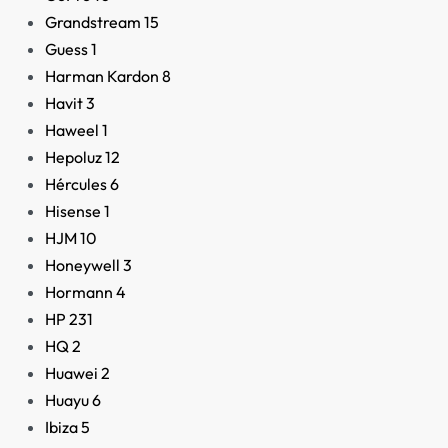
Grandstream
15
Guess
1
Harman Kardon
8
Havit
3
Haweel
1
Hepoluz
12
Hércules
6
Hisense
1
HJM
10
Honeywell
3
Hormann
4
HP
231
HQ
2
Huawei
2
Huayu
6
Ibiza
5