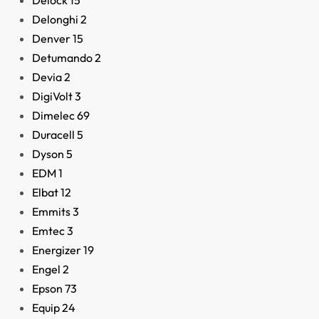
Delock
15
Delonghi
2
Denver
15
Detumando
2
Devia
2
DigiVolt
3
Dimelec
69
Duracell
5
Dyson
5
EDM
1
Elbat
12
Emmits
3
Emtec
3
Energizer
19
Engel
2
Epson
73
Equip
24