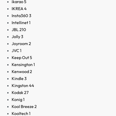
ikarao
5
IKREA
4
Insta360
3
Intellinet
1
JBL
210
Jolly
3
Joyroom
2
JVC
1
Keep Out
5
Kensington
1
Kenwood
2
Kindle
3
Kingston
44
Kodak
27
Konig
1
Kool Breeze
2
Kooltech
1