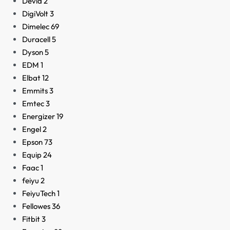
Devia
2
DigiVolt
3
Dimelec
69
Duracell
5
Dyson
5
EDM
1
Elbat
12
Emmits
3
Emtec
3
Energizer
19
Engel
2
Epson
73
Equip
24
Faac
1
feiyu
2
FeiyuTech
1
Fellowes
36
Fitbit
3