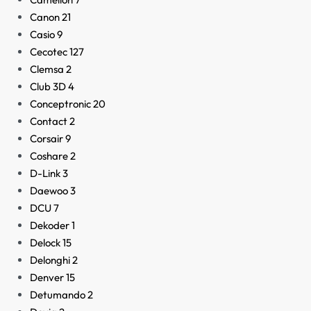
Canon
21
Casio
9
Cecotec
127
Clemsa
2
Club 3D
4
Conceptronic
20
Contact
2
Corsair
9
Coshare
2
D-Link
3
Daewoo
3
DCU
7
Dekoder
1
Delock
15
Delonghi
2
Denver
15
Detumando
2