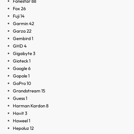
Fonestar
88
Fox
26
Fuji
14
Garmin
42
Garza
22
Gembird
1
GHD
4
Gigabyte
3
Gioteck
1
Google
6
Gopole
1
GoPro
10
Grandstream
15
Guess
1
Harman Kardon
8
Havit
3
Haweel
1
Hepoluz
12