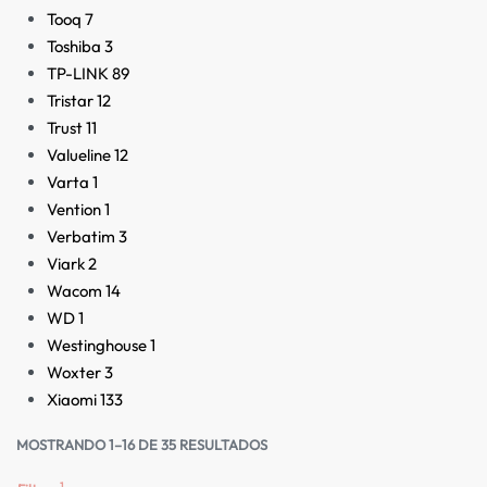
Tooq
7
Toshiba
3
TP-LINK
89
Tristar
12
Trust
11
Valueline
12
Varta
1
Vention
1
Verbatim
3
Viark
2
Wacom
14
WD
1
Westinghouse
1
Woxter
3
Xiaomi
133
MOSTRANDO 1–16 DE 35 RESULTADOS