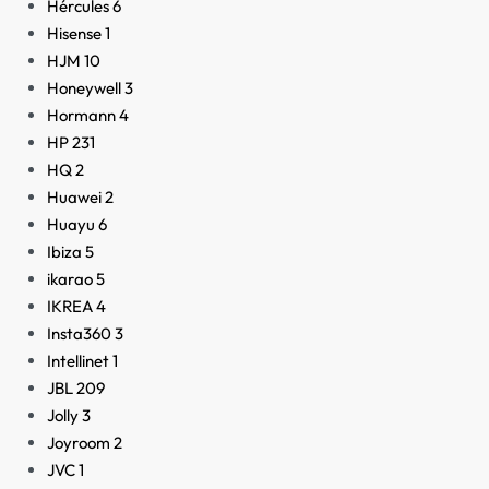
Hércules
6
Hisense
1
HJM
10
Honeywell
3
Hormann
4
HP
231
HQ
2
Huawei
2
Huayu
6
Ibiza
5
ikarao
5
IKREA
4
Insta360
3
Intellinet
1
JBL
209
Jolly
3
Joyroom
2
JVC
1