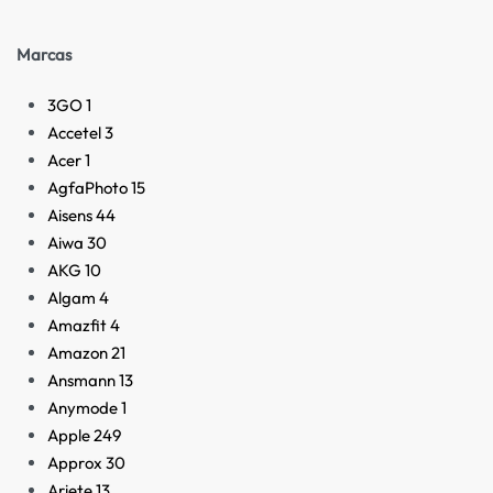
Marcas
3GO
1
Accetel
3
Acer
1
AgfaPhoto
15
Aisens
44
Aiwa
30
AKG
10
Algam
4
Amazfit
4
Amazon
21
Ansmann
13
Anymode
1
Apple
249
Approx
30
Ariete
13