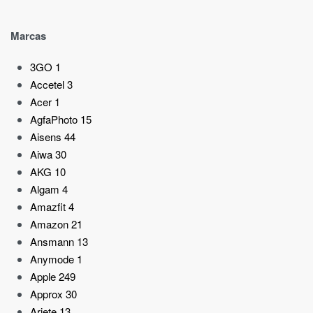
Marcas
3GO
1
Accetel
3
Acer
1
AgfaPhoto
15
Aisens
44
Aiwa
30
AKG
10
Algam
4
Amazfit
4
Amazon
21
Ansmann
13
Anymode
1
Apple
249
Approx
30
Ariete
13