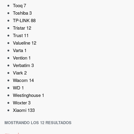
Tooq
7
Toshiba
3
TP-LINK
88
Tristar
12
Trust
11
Valueline
12
Varta
1
Vention
1
Verbatim
3
Viark
2
Wacom
14
WD
1
Westinghouse
1
Woxter
3
Xiaomi
133
MOSTRANDO LOS 12 RESULTADOS