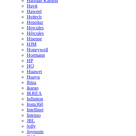
Harman Kardon
Havit
Haweel
Heitech
Hepoluz
Hercules
Hércules
Hisense
HJM
Honeywell
Hormann
HP
HQ
Huawei
Huayu
Ibiza
ikarao
IKREA
Infiniton
Insta360
Intellinet
Intenso
JBL
Jolly
Joyroom