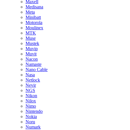
Maxell
Medisana
Meta
Minibatt
Motorola
Moulinex
MTK
Muse
Mustek
Muvip
Muvit
Nacon
Namaste
Nano Cable
Nasa
Netlock
Nevir
NGS
Nikon
Nilox
Nimo
Nintendo
Nokia
Noru
Numark