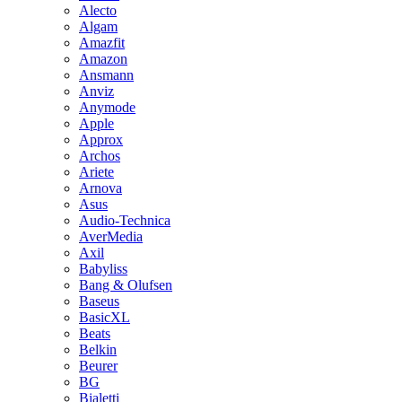
Alecto
Algam
Amazfit
Amazon
Ansmann
Anviz
Anymode
Apple
Approx
Archos
Ariete
Arnova
Asus
Audio-Technica
AverMedia
Axil
Babyliss
Bang & Olufsen
Baseus
BasicXL
Beats
Belkin
Beurer
BG
Bialetti