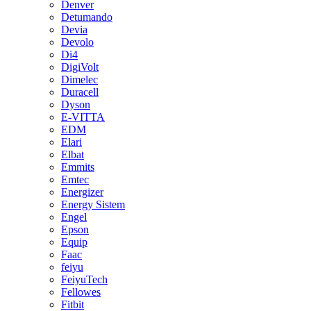
Denver
Detumando
Devia
Devolo
Di4
DigiVolt
Dimelec
Duracell
Dyson
E-VITTA
EDM
Elari
Elbat
Emmits
Emtec
Energizer
Energy Sistem
Engel
Epson
Equip
Faac
feiyu
FeiyuTech
Fellowes
Fitbit