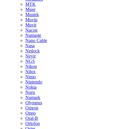
MTK
Muse
Mustek
Muvip
Muvit
Nacon
Namaste
Nano Cable
Nasa
Netlock
Nevir
NGS
Nikon
Nilox
Nimo
Nintendo
Nokia
Noru
Numark
Olympus
Omron
Oppo
Oral-B
Ortofon
Oster