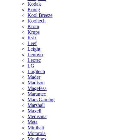
Kodak
Konig
Kool Breeze
Kooltech
Krom
Krups
Ksix
Leef
Leight
Lenovo
Leotec
LG
Logitech
Mader
Madison
Magefesa
Marantec
Mars Gaming
Marshall
Maxell
Medisana
Meta
Minibatt
Motorola
Moulinex