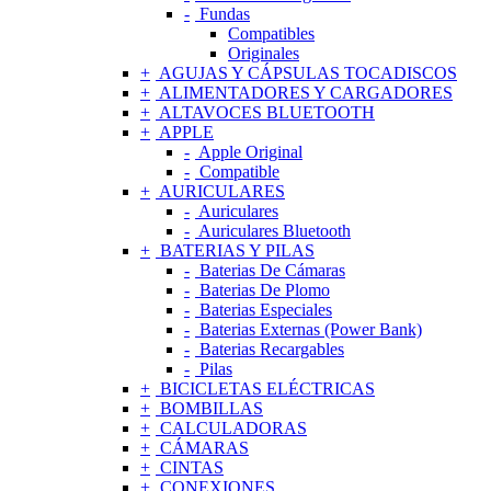
Fundas
Compatibles
Originales
AGUJAS Y CÁPSULAS TOCADISCOS
ALIMENTADORES Y CARGADORES
ALTAVOCES BLUETOOTH
APPLE
Apple Original
Compatible
AURICULARES
Auriculares
Auriculares Bluetooth
BATERIAS Y PILAS
Baterias De Cámaras
Baterias De Plomo
Baterias Especiales
Baterias Externas (Power Bank)
Baterias Recargables
Pilas
BICICLETAS ELÉCTRICAS
BOMBILLAS
CALCULADORAS
CÁMARAS
CINTAS
CONEXIONES