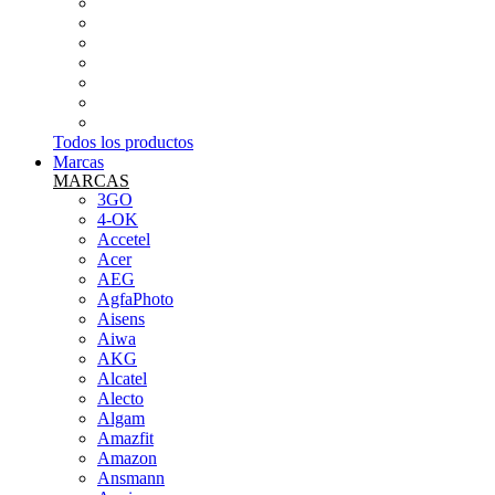
INFORMÁTICA
PEQUEÑOS ELECTRODOMÉSTICOS
SMARTWATCH Y PULSERA DE ACTIVIDAD
SONIDO (MICROS,MESAS...ETC)
TABLETS
TARJETAS DE MEMORIA
TELEFONÍA LIBRE
Todos los productos
Marcas
MARCAS
3GO
4-OK
Accetel
Acer
AEG
AgfaPhoto
Aisens
Aiwa
AKG
Alcatel
Alecto
Algam
Amazfit
Amazon
Ansmann