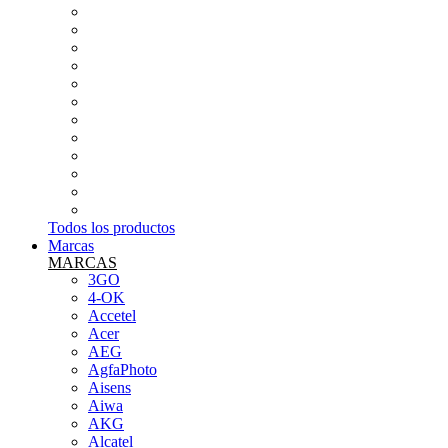
RADIOS Y GRABADORAS DE VOZ
APPLE
AURICULARES
CONEXIONES
CUIDADO PERSONAL Y SALUD
INFORMÁTICA
PEQUEÑOS ELECTRODOMÉSTICOS
SMARTWATCH Y PULSERA DE ACTIVIDAD
SONIDO (MICROS,MESAS...ETC)
TABLETS
TARJETAS DE MEMORIA
TELEFONÍA LIBRE
Todos los productos
Marcas
MARCAS
3GO
4-OK
Accetel
Acer
AEG
AgfaPhoto
Aisens
Aiwa
AKG
Alcatel