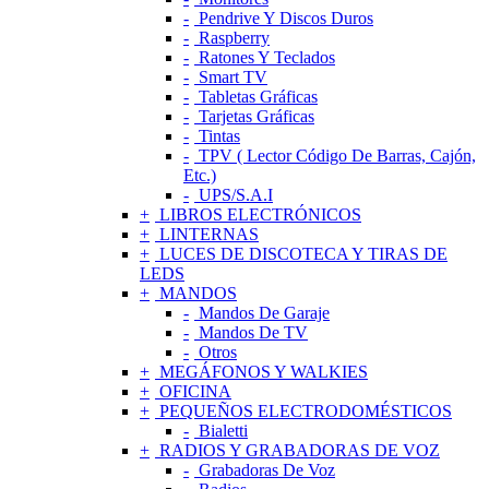
Pendrive Y Discos Duros
Raspberry
Ratones Y Teclados
Smart TV
Tabletas Gráficas
Tarjetas Gráficas
Tintas
TPV ( Lector Código De Barras, Cajón,
Etc.)
UPS/S.A.I
LIBROS ELECTRÓNICOS
LINTERNAS
LUCES DE DISCOTECA Y TIRAS DE
LEDS
MANDOS
Mandos De Garaje
Mandos De TV
Otros
MEGÁFONOS Y WALKIES
OFICINA
PEQUEÑOS ELECTRODOMÉSTICOS
Bialetti
RADIOS Y GRABADORAS DE VOZ
Grabadoras De Voz