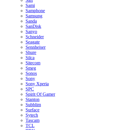
Saft
Sami
Samphone
Samsung
Sanda
SanDisk
Sanyo
Schneider
Seagate
Sennheiser
Shure
Silca
Sitecom
Smeg
Sonos
Sony
Sony Xperia
SPC
Spirit Of Gamer
Stanton
Subblim
Surface
Sytech
Tascam
TCL