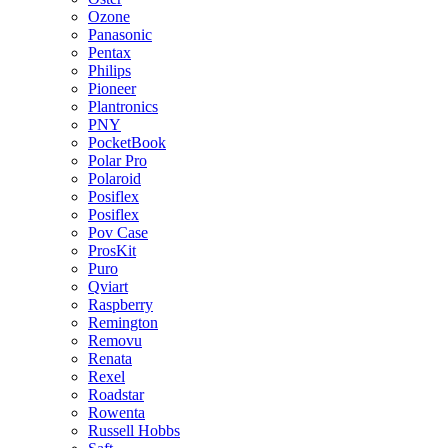
Ozone
Panasonic
Pentax
Philips
Pioneer
Plantronics
PNY
PocketBook
Polar Pro
Polaroid
Posiflex
Posiflex
Pov Case
ProsKit
Puro
Qviart
Raspberry
Remington
Removu
Renata
Rexel
Roadstar
Rowenta
Russell Hobbs