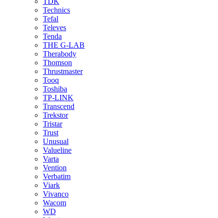
TDK
Technics
Tefal
Televes
Tenda
THE G-LAB
Therabody
Thomson
Thrustmaster
Tooq
Toshiba
TP-LINK
Transcend
Trekstor
Tristar
Trust
Unusual
Valueline
Varta
Vention
Verbatim
Viark
Vivanco
Wacom
WD