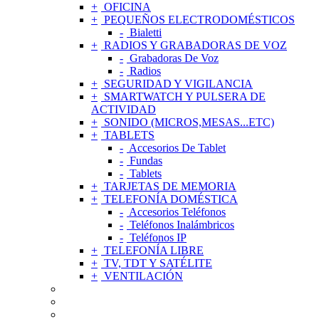
OFICINA
PEQUEÑOS ELECTRODOMÉSTICOS
Bialetti
RADIOS Y GRABADORAS DE VOZ
Grabadoras De Voz
Radios
SEGURIDAD Y VIGILANCIA
SMARTWATCH Y PULSERA DE
ACTIVIDAD
SONIDO (MICROS,MESAS...ETC)
TABLETS
Accesorios De Tablet
Fundas
Tablets
TARJETAS DE MEMORIA
TELEFONÍA DOMÉSTICA
Accesorios Teléfonos
Teléfonos Inalámbricos
Teléfonos IP
TELEFONÍA LIBRE
TV, TDT Y SATÉLITE
VENTILACIÓN
ACCESORIOS DE TELEFONÍA MÓVIL
AGUJAS Y CÁPSULAS TOCADISCOS
ALIMENTADORES Y CARGADORES