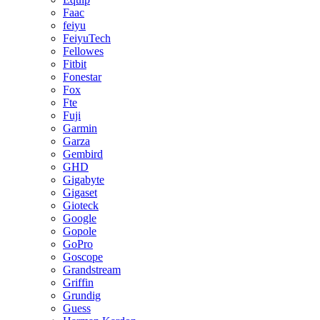
Faac
feiyu
FeiyuTech
Fellowes
Fitbit
Fonestar
Fox
Fte
Fuji
Garmin
Garza
Gembird
GHD
Gigabyte
Gigaset
Gioteck
Google
Gopole
GoPro
Goscope
Grandstream
Griffin
Grundig
Guess