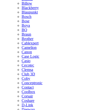
Billow
Blackberry
Blaupunkt
Bosch
Bose
Boya
BQ
Braun
Brother
Cablexpert
Camelion
Canon
Case Logic
Casio
Cecotec
Clemsa
Club 3D
Coby
Conceptronic
Contact
Coolbox
Corsair
Coshare
D-Link
Daewoo