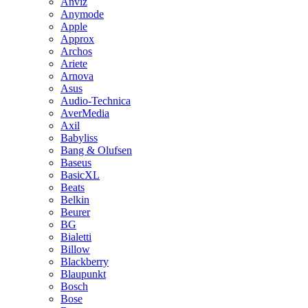
Anviz
Anymode
Apple
Approx
Archos
Ariete
Arnova
Asus
Audio-Technica
AverMedia
Axil
Babyliss
Bang & Olufsen
Baseus
BasicXL
Beats
Belkin
Beurer
BG
Bialetti
Billow
Blackberry
Blaupunkt
Bosch
Bose