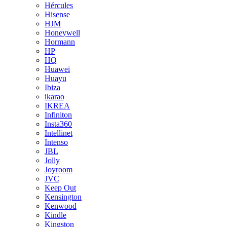
Hércules
Hisense
HJM
Honeywell
Hormann
HP
HQ
Huawei
Huayu
Ibiza
ikarao
IKREA
Infiniton
Insta360
Intellinet
Intenso
JBL
Jolly
Joyroom
JVC
Keep Out
Kensington
Kenwood
Kindle
Kingston