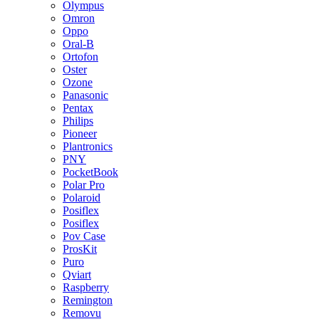
Olympus
Omron
Oppo
Oral-B
Ortofon
Oster
Ozone
Panasonic
Pentax
Philips
Pioneer
Plantronics
PNY
PocketBook
Polar Pro
Polaroid
Posiflex
Posiflex
Pov Case
ProsKit
Puro
Qviart
Raspberry
Remington
Removu