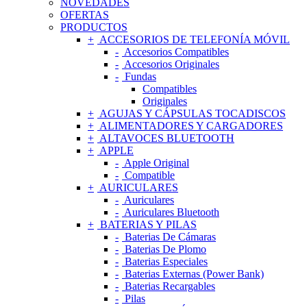
NOVEDADES
OFERTAS
PRODUCTOS
ACCESORIOS DE TELEFONÍA MÓVIL
Accesorios Compatibles
Accesorios Originales
Fundas
Compatibles
Originales
AGUJAS Y CÁPSULAS TOCADISCOS
ALIMENTADORES Y CARGADORES
ALTAVOCES BLUETOOTH
APPLE
Apple Original
Compatible
AURICULARES
Auriculares
Auriculares Bluetooth
BATERIAS Y PILAS
Baterias De Cámaras
Baterias De Plomo
Baterias Especiales
Baterias Externas (Power Bank)
Baterias Recargables
Pilas