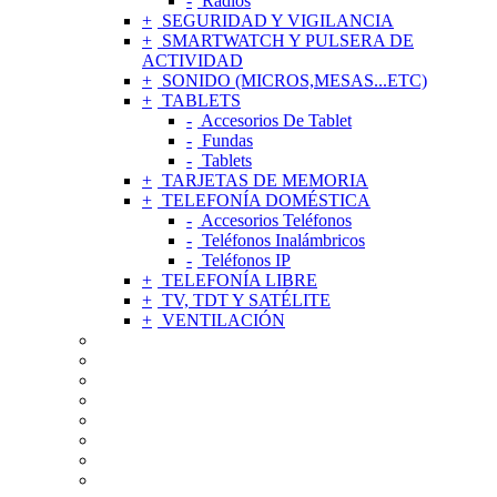
Radios
SEGURIDAD Y VIGILANCIA
SMARTWATCH Y PULSERA DE
ACTIVIDAD
SONIDO (MICROS,MESAS...ETC)
TABLETS
Accesorios De Tablet
Fundas
Tablets
TARJETAS DE MEMORIA
TELEFONÍA DOMÉSTICA
Accesorios Teléfonos
Teléfonos Inalámbricos
Teléfonos IP
TELEFONÍA LIBRE
TV, TDT Y SATÉLITE
VENTILACIÓN
ACCESORIOS DE TELEFONÍA MÓVIL
AGUJAS Y CÁPSULAS TOCADISCOS
ALIMENTADORES Y CARGADORES
RADIOS Y GRABADORAS DE VOZ
APPLE
AURICULARES
CONEXIONES
CUIDADO PERSONAL Y SALUD