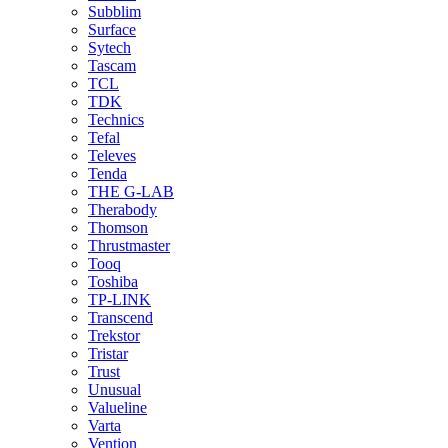
Subblim
Surface
Sytech
Tascam
TCL
TDK
Technics
Tefal
Televes
Tenda
THE G-LAB
Therabody
Thomson
Thrustmaster
Tooq
Toshiba
TP-LINK
Transcend
Trekstor
Tristar
Trust
Unusual
Valueline
Varta
Vention