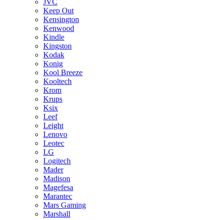
JVC
Keep Out
Kensington
Kenwood
Kindle
Kingston
Kodak
Konig
Kool Breeze
Kooltech
Krom
Krups
Ksix
Leef
Leight
Lenovo
Leotec
LG
Logitech
Mader
Madison
Magefesa
Marantec
Mars Gaming
Marshall