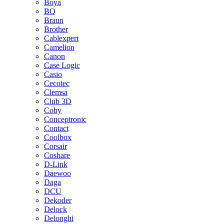
Boya
BQ
Braun
Brother
Cablexpert
Camelion
Canon
Case Logic
Casio
Cecotec
Clemsa
Club 3D
Coby
Conceptronic
Contact
Coolbox
Corsair
Coshare
D-Link
Daewoo
Daga
DCU
Dekoder
Delock
Delonghi