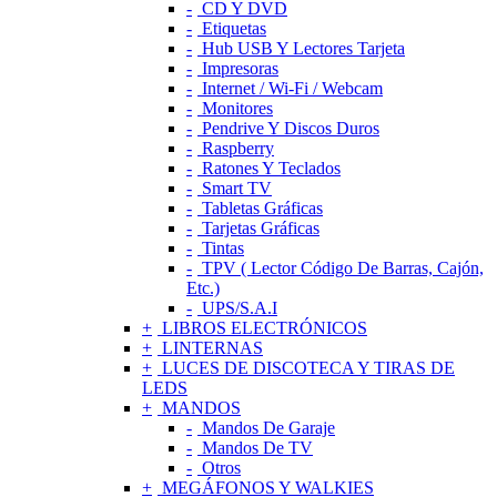
CD Y DVD
Etiquetas
Hub USB Y Lectores Tarjeta
Impresoras
Internet / Wi-Fi / Webcam
Monitores
Pendrive Y Discos Duros
Raspberry
Ratones Y Teclados
Smart TV
Tabletas Gráficas
Tarjetas Gráficas
Tintas
TPV ( Lector Código De Barras, Cajón,
Etc.)
UPS/S.A.I
LIBROS ELECTRÓNICOS
LINTERNAS
LUCES DE DISCOTECA Y TIRAS DE
LEDS
MANDOS
Mandos De Garaje
Mandos De TV
Otros
MEGÁFONOS Y WALKIES