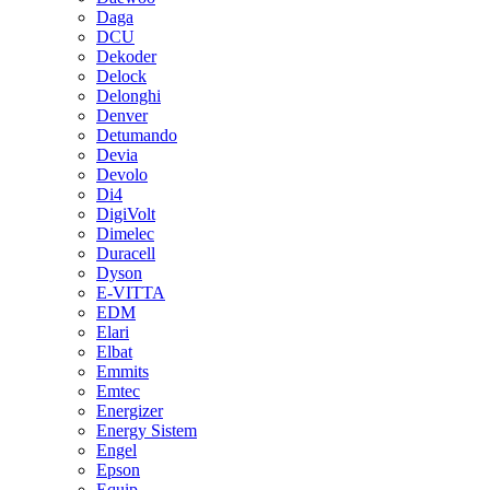
Daga
DCU
Dekoder
Delock
Delonghi
Denver
Detumando
Devia
Devolo
Di4
DigiVolt
Dimelec
Duracell
Dyson
E-VITTA
EDM
Elari
Elbat
Emmits
Emtec
Energizer
Energy Sistem
Engel
Epson
Equip