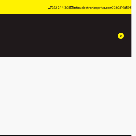
922 244 305
info@electronicapriya.com
608198593
0