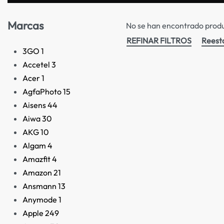
Marcas
No se han encontrado produc
REFINAR FILTROS
Reest
3GO
1
Accetel
3
Acer
1
AgfaPhoto
15
Aisens
44
Aiwa
30
AKG
10
Algam
4
Amazfit
4
Amazon
21
Ansmann
13
Anymode
1
Apple
249