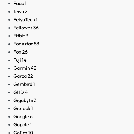
Faac
1
feiyu
2
FeiyuTech
1
Fellowes
36
Fitbit
3
Fonestar
88
Fox
26
Fuji
14
Garmin
42
Garza
22
Gembird
1
GHD
4
Gigabyte
3
Gioteck
1
Google
6
Gopole
1
GoPro
10