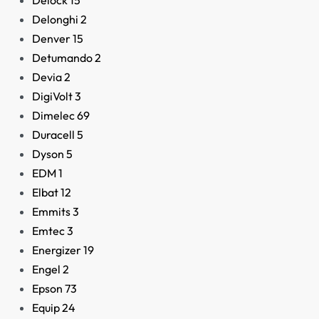
Delock
15
Delonghi
2
Denver
15
Detumando
2
Devia
2
DigiVolt
3
Dimelec
69
Duracell
5
Dyson
5
EDM
1
Elbat
12
Emmits
3
Emtec
3
Energizer
19
Engel
2
Epson
73
Equip
24