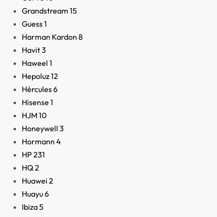
Grandstream
15
Guess
1
Harman Kardon
8
Havit
3
Haweel
1
Hepoluz
12
Hércules
6
Hisense
1
HJM
10
Honeywell
3
Hormann
4
HP
231
HQ
2
Huawei
2
Huayu
6
Ibiza
5