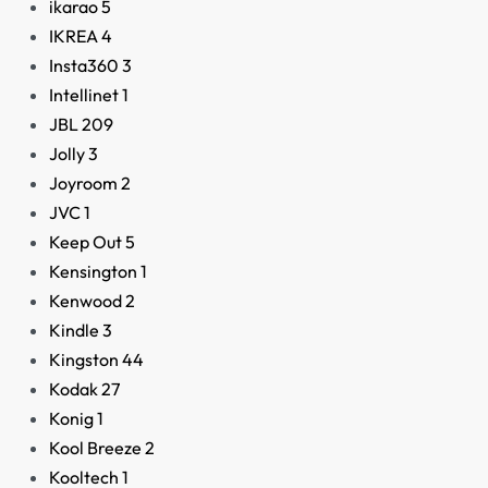
ikarao
5
IKREA
4
Insta360
3
Intellinet
1
JBL
209
Jolly
3
Joyroom
2
JVC
1
Keep Out
5
Kensington
1
Kenwood
2
Kindle
3
Kingston
44
Kodak
27
Konig
1
Kool Breeze
2
Kooltech
1