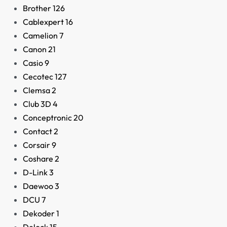
Brother
126
Cablexpert
16
Camelion
7
Canon
21
Casio
9
Cecotec
127
Clemsa
2
Club 3D
4
Conceptronic
20
Contact
2
Corsair
9
Coshare
2
D-Link
3
Daewoo
3
DCU
7
Dekoder
1