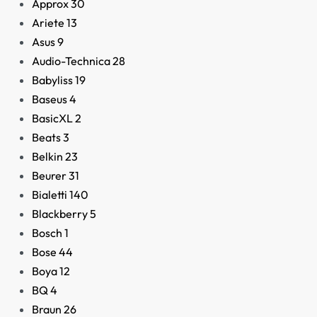
Approx
30
Ariete
13
Asus
9
Audio-Technica
28
Babyliss
19
Baseus
4
BasicXL
2
Beats
3
Belkin
23
Beurer
31
Bialetti
140
Blackberry
5
Bosch
1
Bose
44
Boya
12
BQ
4
Braun
26