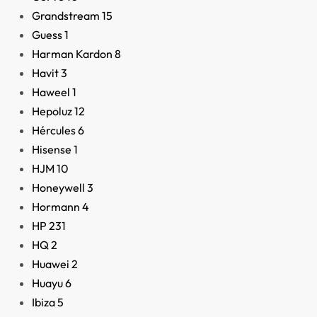
Grandstream
15
Guess
1
Harman Kardon
8
Havit
3
Haweel
1
Hepoluz
12
Hércules
6
Hisense
1
HJM
10
Honeywell
3
Hormann
4
HP
231
HQ
2
Huawei
2
Huayu
6
Ibiza
5