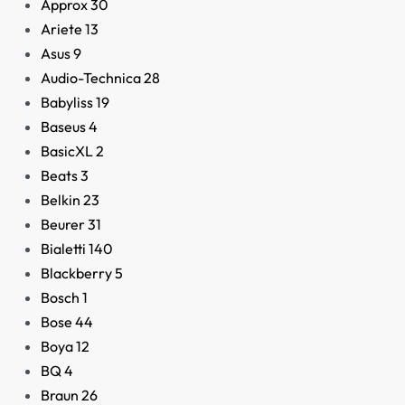
Approx
30
Ariete
13
Asus
9
Audio-Technica
28
Batidora 3 en 1 Mouline
Babyliss
19
59,95
€
Baseus
4
BasicXL
2
Beats
3
Belkin
23
Beurer
31
Bialetti
140
Blackberry
5
Bosch
1
Bose
44
Boya
12
BQ
4
Braun
26