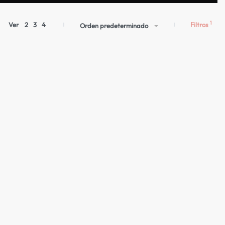
Filtros
Ver
2
3
4
Orden predeterminado