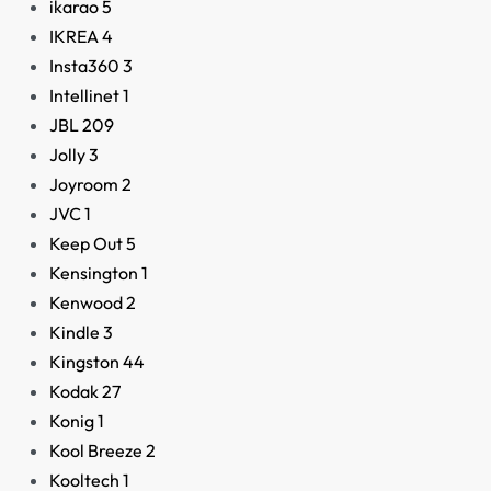
ikarao
5
IKREA
4
Insta360
3
Intellinet
1
JBL
209
Jolly
3
Joyroom
2
JVC
1
Keep Out
5
Kensington
1
Kenwood
2
Kindle
3
Kingston
44
Kodak
27
Konig
1
Kool Breeze
2
Kooltech
1