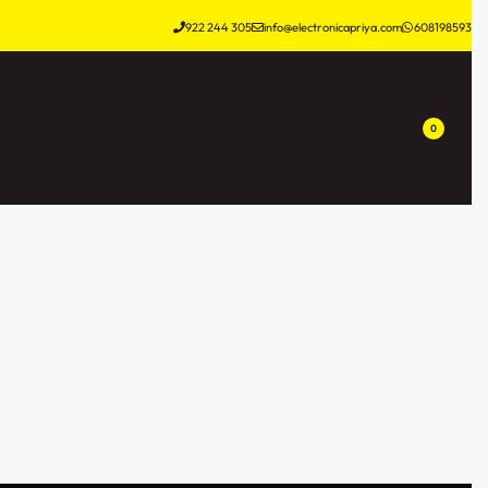
922 244 305
info@electronicapriya.com
608198593
0