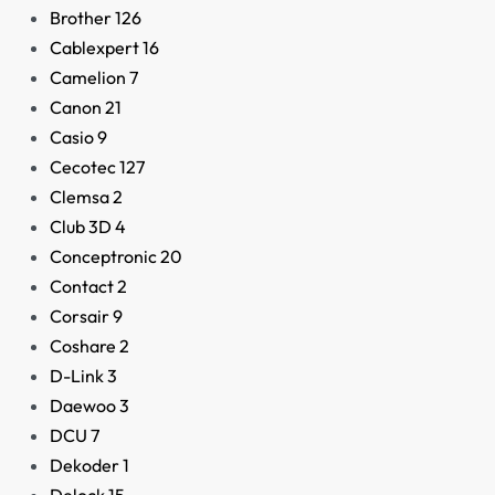
Brother
126
Cablexpert
16
Camelion
7
Canon
21
Casio
9
Batidora 4 en 1 Mouline
Cecotec
127
Powelix Life 1200W
Clemsa
2
99,50
€
Club 3D
4
Conceptronic
20
Contact
2
Corsair
9
Coshare
2
D-Link
3
Daewoo
3
DCU
7
Dekoder
1