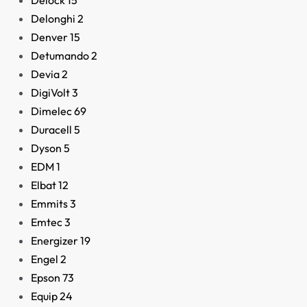
Delock
15
AGOTADO
Delonghi
2
Denver
15
Detumando
2
Devia
2
DigiVolt
3
Dimelec
69
Duracell
5
Batidora Moulinex
Dyson
5
Perfect Mix 1200W
LM871D10
EDM
1
Elbat
12
109,00
€
Emmits
3
Emtec
3
Energizer
19
Engel
2
Epson
73
Equip
24