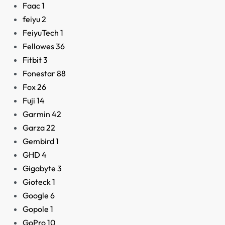
Faac
1
feiyu
2
FeiyuTech
1
Fellowes
36
Fitbit
3
Fonestar
88
Fox
26
Fuji
14
Garmin
42
Exprimidor Moulinex
Garza
22
Vitapress Direct
Gembird
1
69,95
€
GHD
4
Gigabyte
3
Gioteck
1
Google
6
Gopole
1
GoPro
10