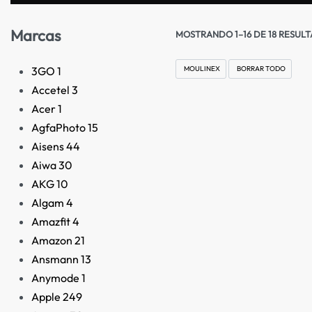
Marcas
MOSTRANDO 1–16 DE 18 RESUL
3GO
1
MOULINEX
BORRAR TODO
Accetel
3
Acer
1
AgfaPhoto
15
Aisens
44
Aiwa
30
AKG
10
Algam
4
Amazfit
4
Amazon
21
AGOTADO
Ansmann
13
Anymode
1
Apple
249