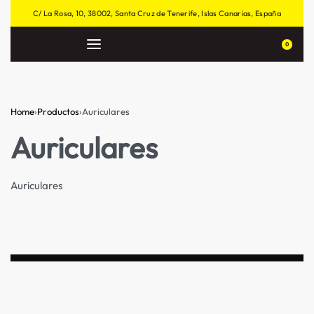
C/ La Rosa, 10, 38002, Santa Cruz de Tenerife, Islas Canarias, España
0
Home
›
Productos
›
Auriculares
Auriculares
Auriculares