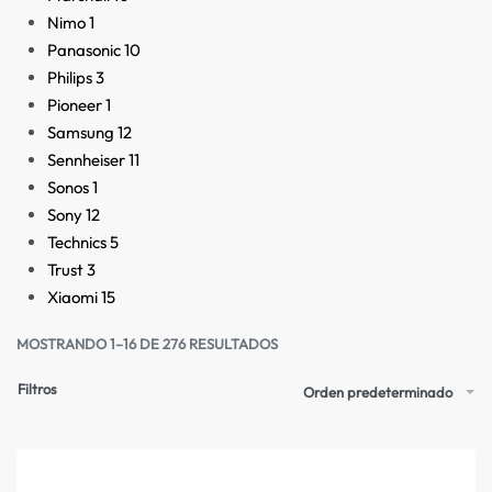
Nimo
1
Panasonic
10
Philips
3
Pioneer
1
Samsung
12
Sennheiser
11
Sonos
1
Sony
12
Technics
5
Trust
3
Xiaomi
15
MOSTRANDO 1–16 DE 276 RESULTADOS
Filtros
Orden predeterminado