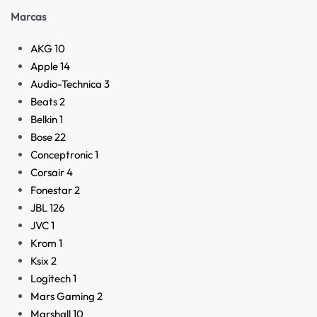
Marcas
AKG
10
Apple
14
Audio-Technica
3
Beats
2
Belkin
1
Bose
22
Conceptronic
1
Corsair
4
Fonestar
2
JBL
126
JVC
1
Krom
1
Ksix
2
Logitech
1
Mars Gaming
2
Marshall
10