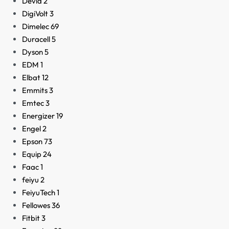
Devia
2
DigiVolt
3
Dimelec
69
Duracell
5
Dyson
5
EDM
1
Elbat
12
Emmits
3
Emtec
3
Energizer
19
Engel
2
Epson
73
Equip
24
Faac
1
feiyu
2
FeiyuTech
1
Fellowes
36
Fitbit
3