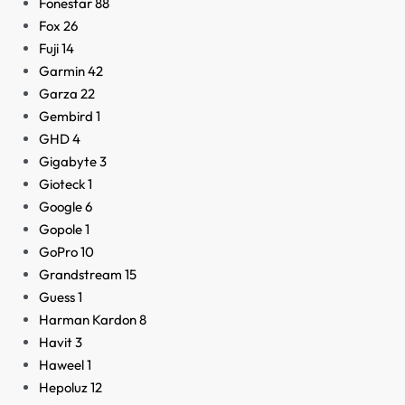
Fonestar
88
Fox
26
Fuji
14
Garmin
42
Garza
22
Gembird
1
GHD
4
Gigabyte
3
Gioteck
1
Google
6
Gopole
1
GoPro
10
Grandstream
15
Guess
1
Harman Kardon
8
Havit
3
Haweel
1
Hepoluz
12