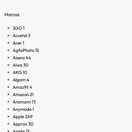
Marcas
3GO
1
Accetel
3
Acer
1
AgfaPhoto
15
Aisens
44
Aiwa
30
AKG
10
Algam
4
Amazfit
4
Amazon
21
Ansmann
13
Anymode
1
Apple
249
Approx
30
Ariete
13