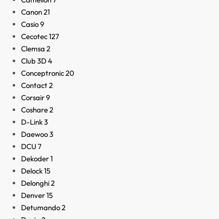
Canon
21
Casio
9
Cecotec
127
Clemsa
2
Club 3D
4
Conceptronic
20
Contact
2
Corsair
9
Coshare
2
D-Link
3
Daewoo
3
DCU
7
Dekoder
1
Delock
15
Delonghi
2
Denver
15
Detumando
2