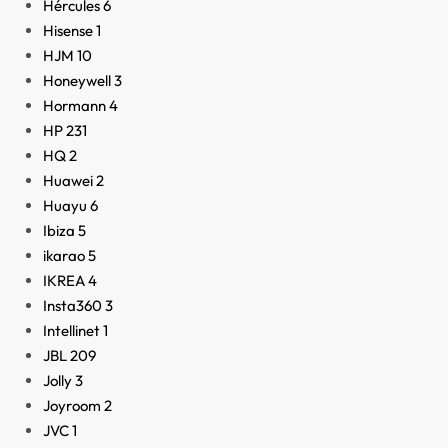
Hércules
6
Hisense
1
HJM
10
Honeywell
3
Hormann
4
HP
231
HQ
2
Huawei
2
Huayu
6
Ibiza
5
ikarao
5
IKREA
4
Insta360
3
Intellinet
1
JBL
209
Jolly
3
Joyroom
2
JVC
1