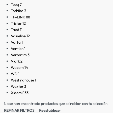
Tooq
7
Toshiba
3
TP-LINK
88
Tristar
12
Trust
11
Valueline
12
Varta
1
Vention
1
Verbatim
3
Viark
2
Wacom
14
WD
1
Westinghouse
1
Woxter
3
Xiaomi
133
No se han encontrado productos que coincidan con tu selección.
REFINAR FILTROS
Reestablecer