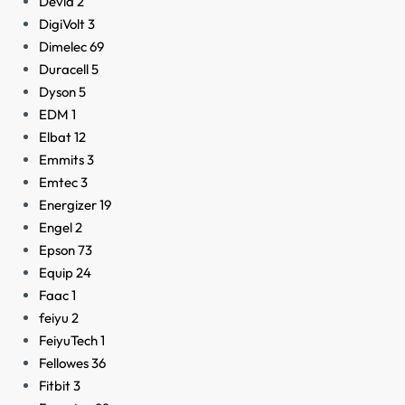
Devia
2
DigiVolt
3
Dimelec
69
Duracell
5
Dyson
5
EDM
1
Elbat
12
Emmits
3
Emtec
3
Energizer
19
Engel
2
Epson
73
Equip
24
Faac
1
feiyu
2
FeiyuTech
1
Fellowes
36
Fitbit
3