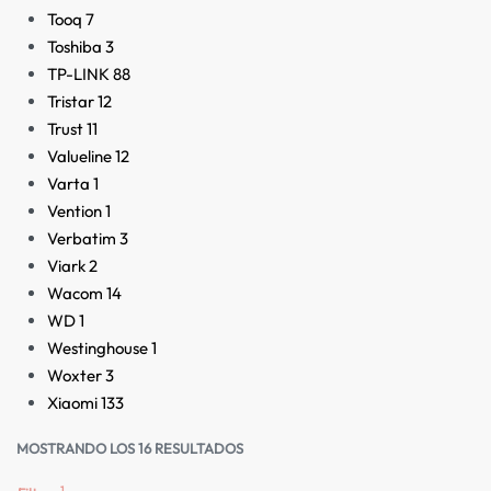
Tooq
7
Toshiba
3
TP-LINK
88
Tristar
12
Trust
11
Valueline
12
Varta
1
Vention
1
Verbatim
3
Viark
2
Wacom
14
WD
1
Westinghouse
1
Woxter
3
Xiaomi
133
MOSTRANDO LOS 16 RESULTADOS