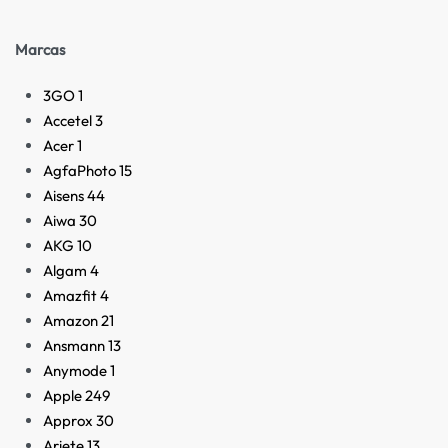
Marcas
3GO
1
Accetel
3
Acer
1
AgfaPhoto
15
Aisens
44
Aiwa
30
AKG
10
Algam
4
Amazfit
4
Amazon
21
Ansmann
13
Anymode
1
Apple
249
Approx
30
Ariete
13