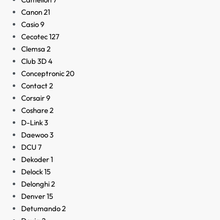
Canon
21
Casio
9
Cecotec
127
Clemsa
2
Club 3D
4
Conceptronic
20
Contact
2
Corsair
9
Coshare
2
D-Link
3
Daewoo
3
DCU
7
Dekoder
1
Delock
15
Delonghi
2
Denver
15
Detumando
2