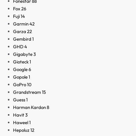
Fonestar
88
Fox
26
Fuji
14
Garmin
42
Garza
22
Gembird
1
GHD
4
Gigabyte
3
Gioteck
1
Google
6
Gopole
1
GoPro
10
Grandstream
15
Guess
1
Harman Kardon
8
Havit
3
Haweel
1
Hepoluz
12