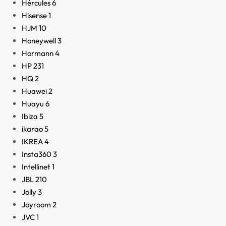
Hércules
6
Hisense
1
HJM
10
Honeywell
3
Hormann
4
HP
231
HQ
2
Huawei
2
Huayu
6
Ibiza
5
ikarao
5
IKREA
4
Insta360
3
Intellinet
1
JBL
210
Jolly
3
Joyroom
2
JVC
1