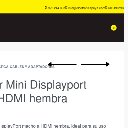
922 244 305
info@electronicapriya.com
608198593
0
TICA
›
CABLES Y ADAPTADORES
 Mini Displayport
HDMI hembra
isplayPort macho a HDMI hembra. Ideal para su uso