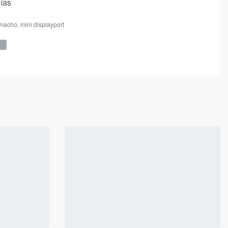
días
macho
,
mini displayport