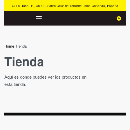
C/ La Rosa, 10, 38002, Santa Cruz de Tenerife, Islas Canarias, España
0
Home
›
Tienda
Tienda
Aquí es donde puedes ver los productos en
esta tienda.