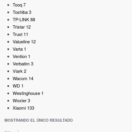
Tooq
7
Toshiba
3
TP-LINK
88
Tristar
12
Trust
11
Valueline
12
Varta
1
Vention
1
Verbatim
3
Viark
2
Wacom
14
WD
1
Westinghouse
1
Woxter
3
Xiaomi
133
MOSTRANDO EL ÚNICO RESULTADO