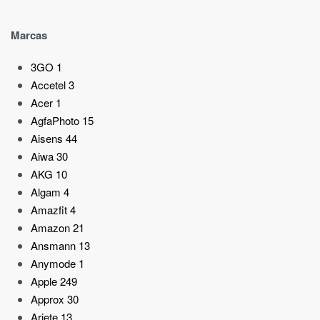
Marcas
3GO
1
Accetel
3
Acer
1
AgfaPhoto
15
Aisens
44
Aiwa
30
AKG
10
Algam
4
Amazfit
4
Amazon
21
Ansmann
13
Anymode
1
Apple
249
Approx
30
Ariete
13