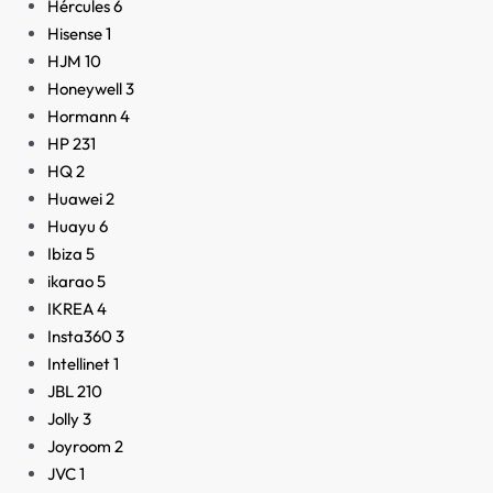
Hércules
6
Hisense
1
HJM
10
Honeywell
3
Hormann
4
HP
231
HQ
2
Huawei
2
Huayu
6
Ibiza
5
ikarao
5
IKREA
4
Insta360
3
Intellinet
1
JBL
210
Jolly
3
Joyroom
2
JVC
1