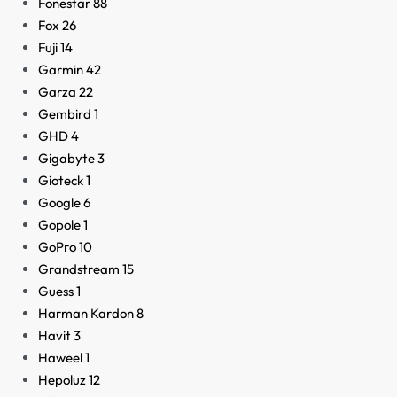
Fonestar
88
Fox
26
Fuji
14
Garmin
42
Garza
22
Gembird
1
GHD
4
Gigabyte
3
Gioteck
1
Google
6
Gopole
1
GoPro
10
Grandstream
15
Guess
1
Harman Kardon
8
Havit
3
Haweel
1
Hepoluz
12