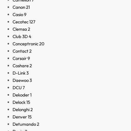
Canon
21
Casio
9
Cecotec
127
Clemsa
2
Club 3D
4
Conceptronic
20
Contact
2
Corsair
9
Coshare
2
D-Link
3
Daewoo
3
DCU
7
Dekoder
1
Delock
15
Delonghi
2
Denver
15
Detumando
2