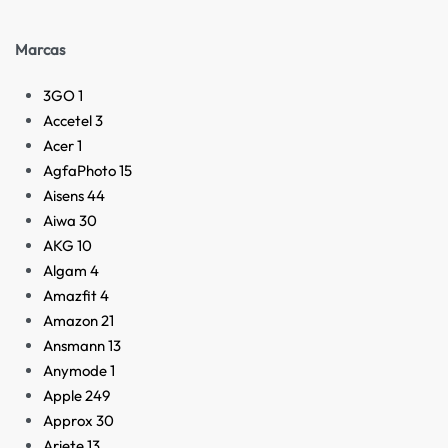
Marcas
3GO
1
Accetel
3
Acer
1
AgfaPhoto
15
Aisens
44
Aiwa
30
AKG
10
Algam
4
Amazfit
4
Amazon
21
Ansmann
13
Anymode
1
Apple
249
Approx
30
Ariete
13