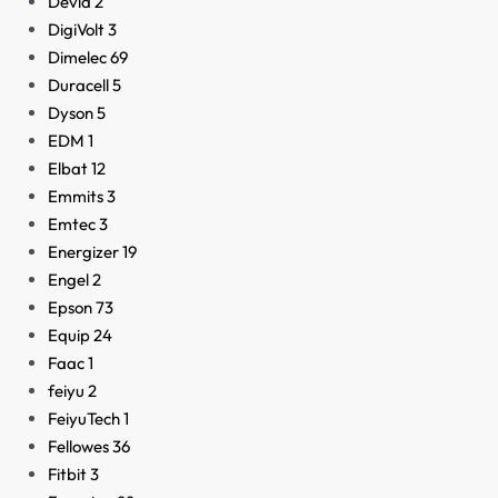
Devia
2
DigiVolt
3
Dimelec
69
Duracell
5
Dyson
5
EDM
1
Elbat
12
Emmits
3
Emtec
3
Energizer
19
Engel
2
Epson
73
Equip
24
Faac
1
feiyu
2
FeiyuTech
1
Fellowes
36
Fitbit
3