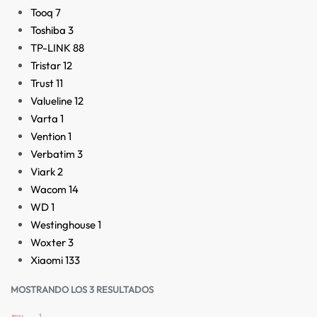
Tooq
7
Toshiba
3
TP-LINK
88
Tristar
12
Trust
11
Valueline
12
Varta
1
Vention
1
Verbatim
3
Viark
2
Wacom
14
WD
1
Westinghouse
1
Woxter
3
Xiaomi
133
MOSTRANDO LOS 3 RESULTADOS