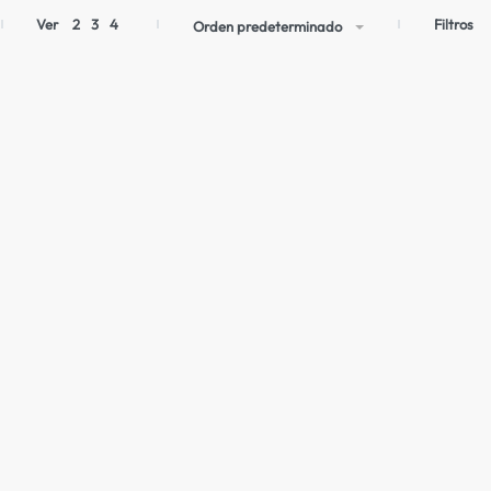
Filtros
Ver
2
3
4
Orden predeterminado