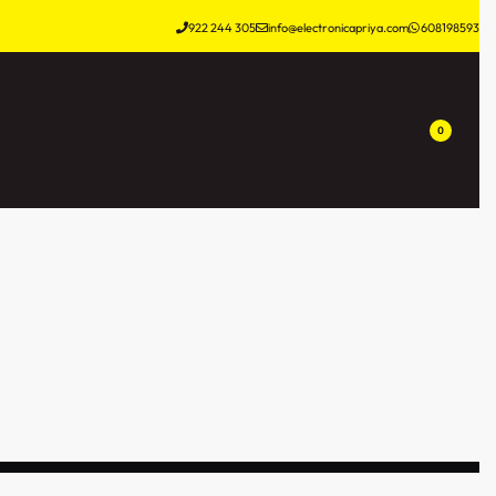
922 244 305
info@electronicapriya.com
608198593
0