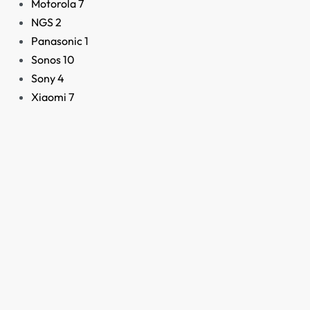
Motorola
7
Altavoces activos de 2
NGS
2
vías con Bluetooth Audi
Panasonic
1
Technica AT-SP3X
Sonos
10
219,60
€
Sony
4
Xiaomi
7