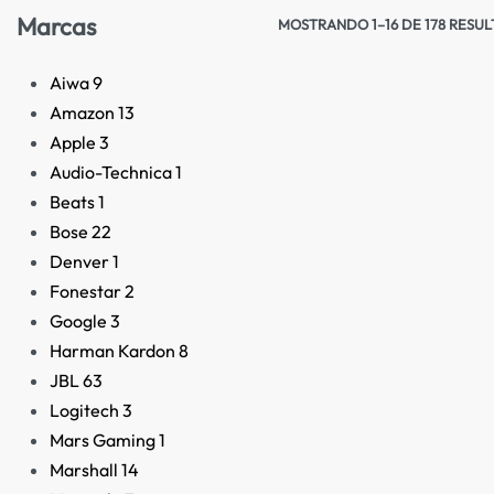
Marcas
MOSTRANDO 1–16 DE 178 RESU
Aiwa
9
Amazon
13
Apple
3
Audio-Technica
1
Beats
1
Bose
22
Denver
1
Fonestar
2
Google
3
Harman Kardon
8
JBL
63
Logitech
3
Mars Gaming
1
Marshall
14