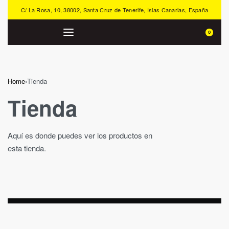
C/ La Rosa, 10, 38002, Santa Cruz de Tenerife, Islas Canarias, España
0
Home
›
Tienda
Tienda
Aquí es donde puedes ver los productos en
esta tienda.