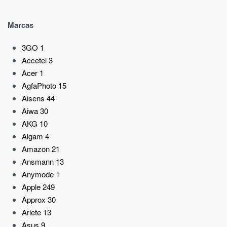
Marcas
3GO
1
Accetel
3
Acer
1
AgfaPhoto
15
Aisens
44
Aiwa
30
AKG
10
Algam
4
Amazon
21
Ansmann
13
Anymode
1
Apple
249
Approx
30
Ariete
13
Asus
9