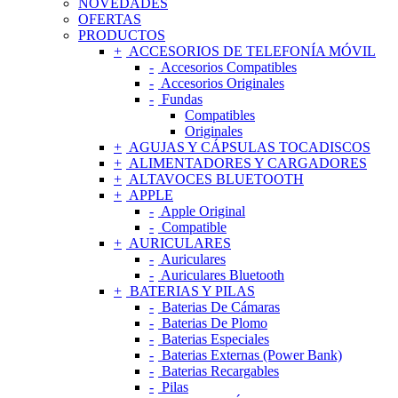
NOVEDADES
OFERTAS
PRODUCTOS
ACCESORIOS DE TELEFONÍA MÓVIL
Accesorios Compatibles
Accesorios Originales
Fundas
Compatibles
Originales
AGUJAS Y CÁPSULAS TOCADISCOS
ALIMENTADORES Y CARGADORES
ALTAVOCES BLUETOOTH
APPLE
Apple Original
Compatible
AURICULARES
Auriculares
Auriculares Bluetooth
BATERIAS Y PILAS
Baterias De Cámaras
Baterias De Plomo
Baterias Especiales
Baterias Externas (Power Bank)
Baterias Recargables
Pilas