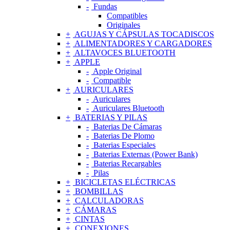
Fundas
Compatibles
Originales
AGUJAS Y CÁPSULAS TOCADISCOS
ALIMENTADORES Y CARGADORES
ALTAVOCES BLUETOOTH
APPLE
Apple Original
Compatible
AURICULARES
Auriculares
Auriculares Bluetooth
BATERIAS Y PILAS
Baterias De Cámaras
Baterias De Plomo
Baterias Especiales
Baterias Externas (Power Bank)
Baterias Recargables
Pilas
BICICLETAS ELÉCTRICAS
BOMBILLAS
CALCULADORAS
CÁMARAS
CINTAS
CONEXIONES