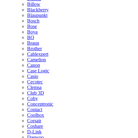
Billow
Blackberry
Blaupunkt
Bosch
Bose
Boya
BQ
Braun
Brother
Cablexpert
Camelion
Canon
Case Logic
Casio
Cecotec
Clemsa
Club 3D
Coby
Conceptronic
Contact
Coolbox
Corsair
Coshare
D-Link
Daewoo