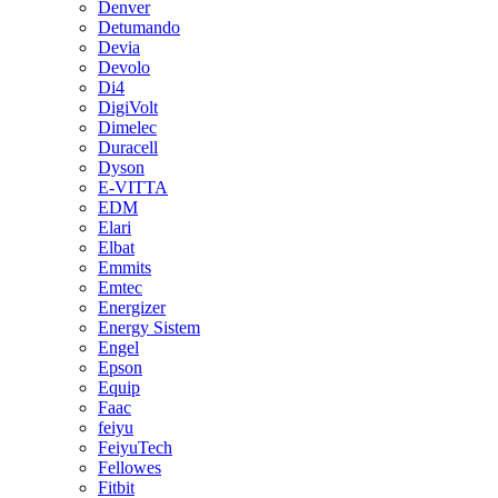
Denver
Detumando
Devia
Devolo
Di4
DigiVolt
Dimelec
Duracell
Dyson
E-VITTA
EDM
Elari
Elbat
Emmits
Emtec
Energizer
Energy Sistem
Engel
Epson
Equip
Faac
feiyu
FeiyuTech
Fellowes
Fitbit