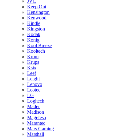
JVC
Keep Out
Kensington
Kenwood
Kindle
Kingston
Kodak
Konig
Kool Breeze
Kooltech
Krom
Krups
Ksix
Leef
Leight
Lenovo
Leotec
LG
Logitech
Mader
Madison
Magefesa
Marantec
Mars Gaming
Marshall