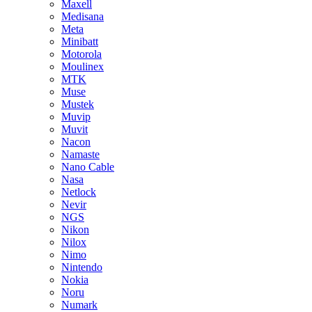
Maxell
Medisana
Meta
Minibatt
Motorola
Moulinex
MTK
Muse
Mustek
Muvip
Muvit
Nacon
Namaste
Nano Cable
Nasa
Netlock
Nevir
NGS
Nikon
Nilox
Nimo
Nintendo
Nokia
Noru
Numark