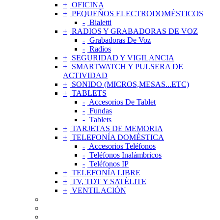
OFICINA
PEQUEÑOS ELECTRODOMÉSTICOS
Bialetti
RADIOS Y GRABADORAS DE VOZ
Grabadoras De Voz
Radios
SEGURIDAD Y VIGILANCIA
SMARTWATCH Y PULSERA DE
ACTIVIDAD
SONIDO (MICROS,MESAS...ETC)
TABLETS
Accesorios De Tablet
Fundas
Tablets
TARJETAS DE MEMORIA
TELEFONÍA DOMÉSTICA
Accesorios Teléfonos
Teléfonos Inalámbricos
Teléfonos IP
TELEFONÍA LIBRE
TV, TDT Y SATÉLITE
VENTILACIÓN
ACCESORIOS DE TELEFONÍA MÓVIL
AGUJAS Y CÁPSULAS TOCADISCOS
ALIMENTADORES Y CARGADORES