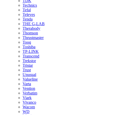
TDK
Technics
Tefal
Televes
Tenda
THE G-LAB
Therabody
Thomson
Thrustmaster
Tooq
Toshiba
TP-LINK
Transcend
Trekstor
Tristar
Trust
Unusual
Valueline
Varta
Vention
Verbatim
Viark
Vivanco
Wacom
WD