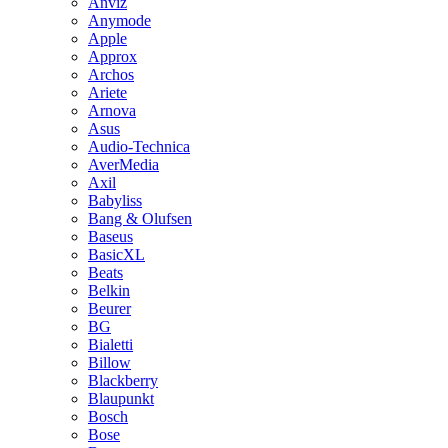
Anviz
Anymode
Apple
Approx
Archos
Ariete
Arnova
Asus
Audio-Technica
AverMedia
Axil
Babyliss
Bang & Olufsen
Baseus
BasicXL
Beats
Belkin
Beurer
BG
Bialetti
Billow
Blackberry
Blaupunkt
Bosch
Bose