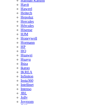
Harman Kardon
Havit
Haweel
Heitech
Hepoluz
Hercules
Hércules
Hisense
HJM
Honeywell
Hormann
HP
HQ
Huawei
Huayu
Ibiza
ikarao
IKREA
Infiniton
Insta360
Intellinet
Intenso
JBL
Jolly
Joyroom