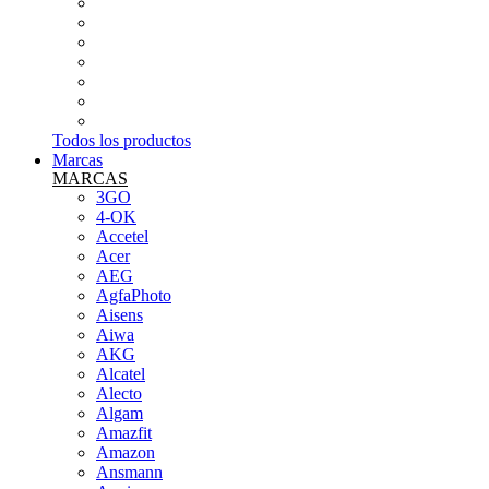
INFORMÁTICA
PEQUEÑOS ELECTRODOMÉSTICOS
SMARTWATCH Y PULSERA DE ACTIVIDAD
SONIDO (MICROS,MESAS...ETC)
TABLETS
TARJETAS DE MEMORIA
TELEFONÍA LIBRE
Todos los productos
Marcas
MARCAS
3GO
4-OK
Accetel
Acer
AEG
AgfaPhoto
Aisens
Aiwa
AKG
Alcatel
Alecto
Algam
Amazfit
Amazon
Ansmann