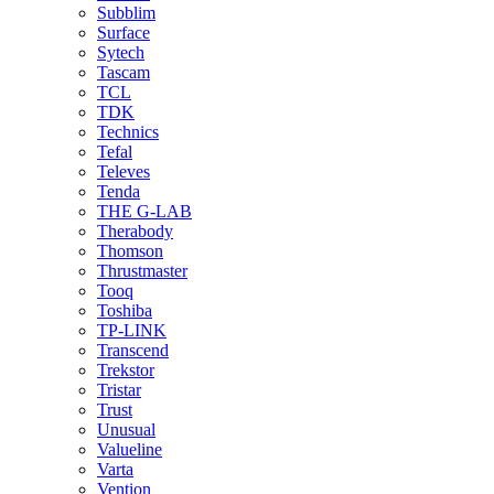
Subblim
Surface
Sytech
Tascam
TCL
TDK
Technics
Tefal
Televes
Tenda
THE G-LAB
Therabody
Thomson
Thrustmaster
Tooq
Toshiba
TP-LINK
Transcend
Trekstor
Tristar
Trust
Unusual
Valueline
Varta
Vention