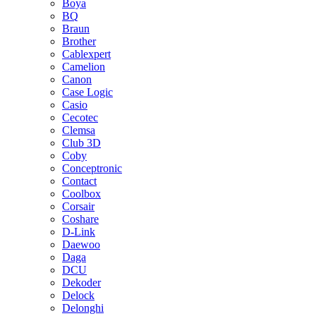
Boya
BQ
Braun
Brother
Cablexpert
Camelion
Canon
Case Logic
Casio
Cecotec
Clemsa
Club 3D
Coby
Conceptronic
Contact
Coolbox
Corsair
Coshare
D-Link
Daewoo
Daga
DCU
Dekoder
Delock
Delonghi