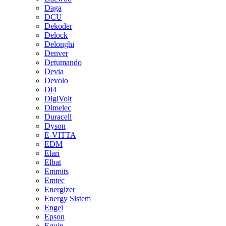
Daga
DCU
Dekoder
Delock
Delonghi
Denver
Detumando
Devia
Devolo
Di4
DigiVolt
Dimelec
Duracell
Dyson
E-VITTA
EDM
Elari
Elbat
Emmits
Emtec
Energizer
Energy Sistem
Engel
Epson
Equip