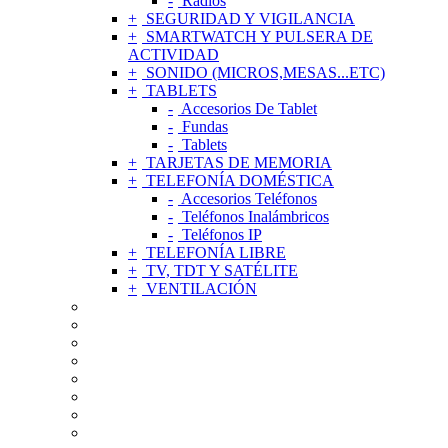
Radios
SEGURIDAD Y VIGILANCIA
SMARTWATCH Y PULSERA DE
ACTIVIDAD
SONIDO (MICROS,MESAS...ETC)
TABLETS
Accesorios De Tablet
Fundas
Tablets
TARJETAS DE MEMORIA
TELEFONÍA DOMÉSTICA
Accesorios Teléfonos
Teléfonos Inalámbricos
Teléfonos IP
TELEFONÍA LIBRE
TV, TDT Y SATÉLITE
VENTILACIÓN
ACCESORIOS DE TELEFONÍA MÓVIL
AGUJAS Y CÁPSULAS TOCADISCOS
ALIMENTADORES Y CARGADORES
RADIOS Y GRABADORAS DE VOZ
APPLE
AURICULARES
CONEXIONES
CUIDADO PERSONAL Y SALUD