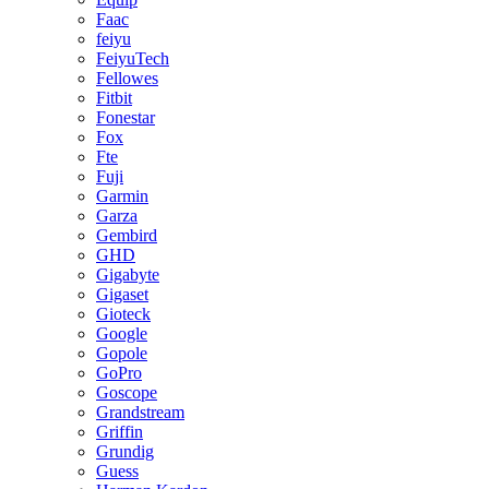
Faac
feiyu
FeiyuTech
Fellowes
Fitbit
Fonestar
Fox
Fte
Fuji
Garmin
Garza
Gembird
GHD
Gigabyte
Gigaset
Gioteck
Google
Gopole
GoPro
Goscope
Grandstream
Griffin
Grundig
Guess