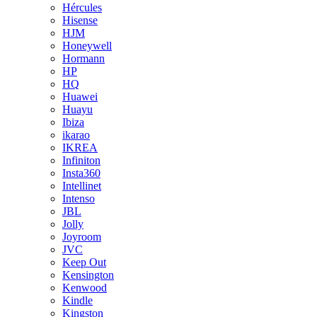
Hércules
Hisense
HJM
Honeywell
Hormann
HP
HQ
Huawei
Huayu
Ibiza
ikarao
IKREA
Infiniton
Insta360
Intellinet
Intenso
JBL
Jolly
Joyroom
JVC
Keep Out
Kensington
Kenwood
Kindle
Kingston