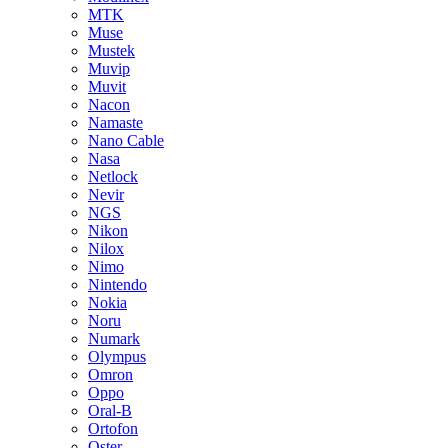
MTK
Muse
Mustek
Muvip
Muvit
Nacon
Namaste
Nano Cable
Nasa
Netlock
Nevir
NGS
Nikon
Nilox
Nimo
Nintendo
Nokia
Noru
Numark
Olympus
Omron
Oppo
Oral-B
Ortofon
Oster