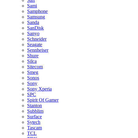
Saft
Sami
Samphone
Samsung
Sanda
SanDisk
Sanyo
Schneider
Seagate
Sennheiser
Shure
Silca
Sitecom
Smeg
Sonos
Sony
Sony Xperia
SPC
Spirit Of Gamer
Stanton
Subblim
Surface
Sytech
Tascam
TCL