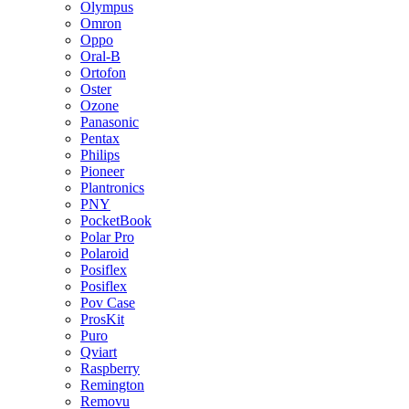
Olympus
Omron
Oppo
Oral-B
Ortofon
Oster
Ozone
Panasonic
Pentax
Philips
Pioneer
Plantronics
PNY
PocketBook
Polar Pro
Polaroid
Posiflex
Posiflex
Pov Case
ProsKit
Puro
Qviart
Raspberry
Remington
Removu