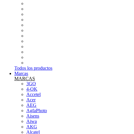
RADIOS Y GRABADORAS DE VOZ
APPLE
AURICULARES
CONEXIONES
CUIDADO PERSONAL Y SALUD
INFORMÁTICA
PEQUEÑOS ELECTRODOMÉSTICOS
SMARTWATCH Y PULSERA DE ACTIVIDAD
SONIDO (MICROS,MESAS...ETC)
TABLETS
TARJETAS DE MEMORIA
TELEFONÍA LIBRE
Todos los productos
Marcas
MARCAS
3GO
4-OK
Accetel
Acer
AEG
AgfaPhoto
Aisens
Aiwa
AKG
Alcatel