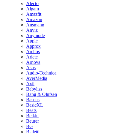
Alecto
Algam
Amazfit
Amazon
Ansmann
Anviz
Anymode
Apple
Approx
Archos
Ariete
Arnova
Asus
Audio-Technica
AverMedia
Axil
Babyliss
Bang & Olufsen
Baseus
BasicXL
Beats
Belkin
Beurer
BG
Bialetti