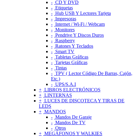
CD Y DVD
Etiquetas
Hub USB Y Lectores Tarjeta
Impresoras
Internet / Wi-Fi / Webcam
Monitores
Pendrive Y Discos Duros
Raspberry
Ratones Y Teclados
Smart TV
Tabletas Gráficas
Tarjetas Gráficas
Tintas
TPV ( Lector Código De Barras, Cajón,
Etc.)
UPS/S.A.I
LIBROS ELECTRÓNICOS
LINTERNAS
LUCES DE DISCOTECA Y TIRAS DE
LEDS
MANDOS
Mandos De Garaje
Mandos De TV
Otros
MEGÁFONOS Y WALKIES