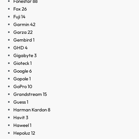
Fonestar
88
Fox
26
Fuji
14
Garmin
42
Garza
22
Gembird
1
GHD
4
Gigabyte
3
Gioteck
1
Google
6
Gopole
1
GoPro
10
Grandstream
15
Guess
1
Harman Kardon
8
Havit
3
Haweel
1
Hepoluz
12