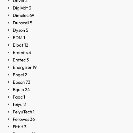
Devia
2
DigiVolt
3
Dimelec
69
Duracell
5
Dyson
5
EDM
1
Elbat
12
Emmits
3
Emtec
3
Energizer
19
Engel
2
Epson
73
Equip
24
Faac
1
feiyu
2
FeiyuTech
1
Fellowes
36
Fitbit
3