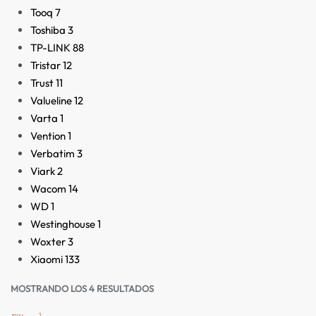
Tooq
7
Toshiba
3
TP-LINK
88
Tristar
12
Trust
11
Valueline
12
Varta
1
Vention
1
Verbatim
3
Viark
2
Wacom
14
WD
1
Westinghouse
1
Woxter
3
Xiaomi
133
MOSTRANDO LOS 4 RESULTADOS