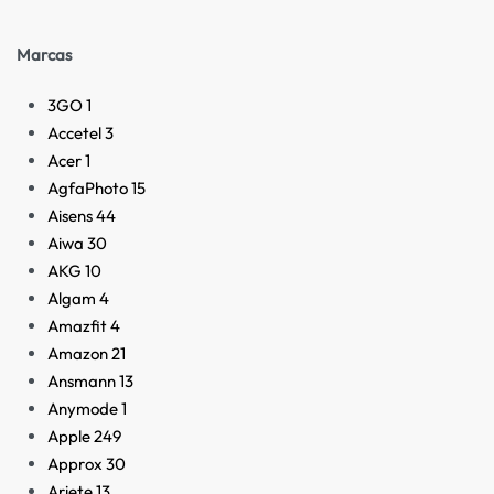
Marcas
3GO
1
Accetel
3
Acer
1
AgfaPhoto
15
Aisens
44
Aiwa
30
AKG
10
Algam
4
Amazfit
4
Amazon
21
Ansmann
13
Anymode
1
Apple
249
Approx
30
Ariete
13