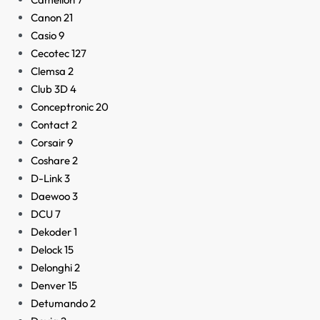
Canon
21
Casio
9
Cecotec
127
Clemsa
2
Club 3D
4
Conceptronic
20
Contact
2
Corsair
9
Coshare
2
D-Link
3
Daewoo
3
DCU
7
Dekoder
1
Delock
15
Delonghi
2
Denver
15
Detumando
2