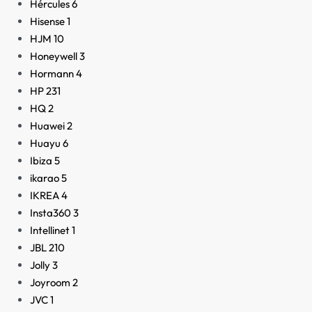
Hércules
6
Hisense
1
HJM
10
Honeywell
3
Hormann
4
HP
231
HQ
2
Huawei
2
Huayu
6
Ibiza
5
ikarao
5
IKREA
4
Insta360
3
Intellinet
1
JBL
210
Jolly
3
Joyroom
2
JVC
1