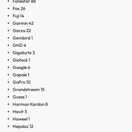
Fonestar
88
Fox
26
Fuji
14
Garmin
42
Garza
22
Gembird
1
GHD
4
Gigabyte
3
Gioteck
1
Google
6
Gopole
1
GoPro
10
Grandstream
15
Guess
1
Harman Kardon
8
Havit
3
Haweel
1
Hepoluz
12