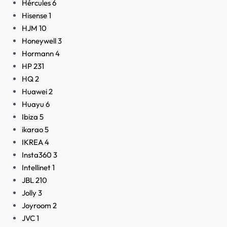
Hércules
6
Hisense
1
HJM
10
Honeywell
3
Hormann
4
HP
231
HQ
2
Huawei
2
Huayu
6
Ibiza
5
ikarao
5
IKREA
4
Insta360
3
Intellinet
1
JBL
210
Jolly
3
Joyroom
2
JVC
1