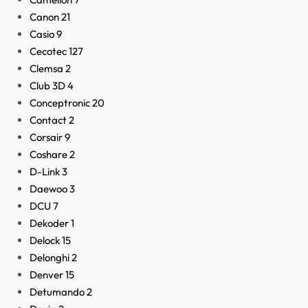
Canon
21
Casio
9
Cecotec
127
Clemsa
2
Club 3D
4
Conceptronic
20
Contact
2
Corsair
9
Coshare
2
D-Link
3
Daewoo
3
DCU
7
Dekoder
1
Delock
15
Delonghi
2
Denver
15
Detumando
2