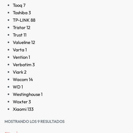
Tooq
7
Toshiba
3
TP-LINK
88
Tristar
12
Trust
11
Valueline
12
Varta
1
Vention
1
Verbatim
3
Viark
2
Wacom
14
WD
1
Westinghouse
1
Woxter
3
Xiaomi
133
MOSTRANDO LOS 9 RESULTADOS