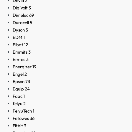
Devia
2
DigiVolt
3
Dimelec
69
Duracell
5
Dyson
5
EDM
1
Elbat
12
Emmits
3
Emtec
3
Energizer
19
Engel
2
Epson
73
Equip
24
Faac
1
feiyu
2
FeiyuTech
1
Fellowes
36
Fitbit
3