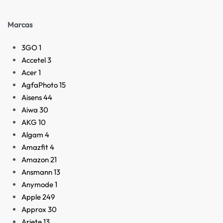
Marcas
3GO
1
Accetel
3
Acer
1
AgfaPhoto
15
Aisens
44
Aiwa
30
AKG
10
Algam
4
Amazfit
4
Amazon
21
Ansmann
13
Anymode
1
Apple
249
Approx
30
Ariete
13