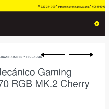
922 244 305
608198593
info@electronicapriya.com
0
TICA
›
RATONES Y TECLADOS
Mecánico Gaming
K70 RGB MK.2 Cherry