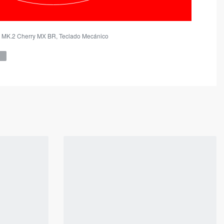
 MK.2 Cherry MX BR
,
Teclado Mecánico