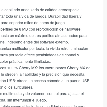
nio cepillado anodizado de calidad aeroespacial:
ar toda una vida de juegos. Durabilidad ligera y
 para soportar miles de horas de juego.
erfiles de 8 MB con reproducción de hardware:
 hasta un máximo de tres perfiles almacenados para
rte, independientes del software externo.
ámica multicolor por tecla: la vívida retroiluminación
ica por tecla ofrece posibilidades de control y
color prácticamente ilimitadas.
icos 100 % Cherry MX: los interruptores Cherry MX de
le ofrecen la fiabilidad y la precisión que necesita.
exión USB: ofrece un acceso cómodo a un puerto USB
ón o los auriculares.
s multimedia y de volumen: control para ajustar el
ha, sin interrumpir el juego.
íble suave al tacto: la comodidad necesaria para