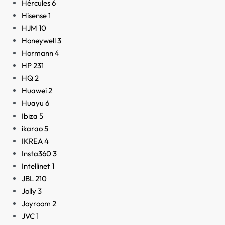
Hércules
6
Hisense
1
HJM
10
Honeywell
3
Hormann
4
HP
231
HQ
2
Huawei
2
Huayu
6
Ibiza
5
ikarao
5
IKREA
4
Insta360
3
Intellinet
1
JBL
210
Jolly
3
Joyroom
2
JVC
1