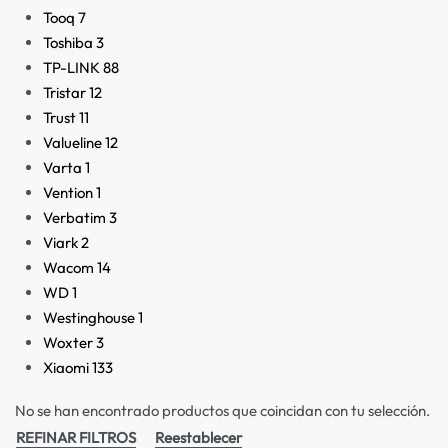
Tooq
7
Toshiba
3
TP-LINK
88
Tristar
12
Trust
11
Valueline
12
Varta
1
Vention
1
Verbatim
3
Viark
2
Wacom
14
WD
1
Westinghouse
1
Woxter
3
Xiaomi
133
No se han encontrado productos que coincidan con tu selección.
REFINAR FILTROS
Reestablecer