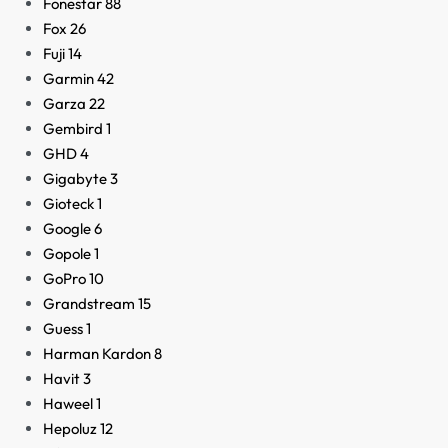
Fonestar
88
Fox
26
Fuji
14
Garmin
42
Garza
22
Gembird
1
GHD
4
Gigabyte
3
Gioteck
1
Google
6
Gopole
1
GoPro
10
Grandstream
15
Guess
1
Harman Kardon
8
Havit
3
Haweel
1
Hepoluz
12