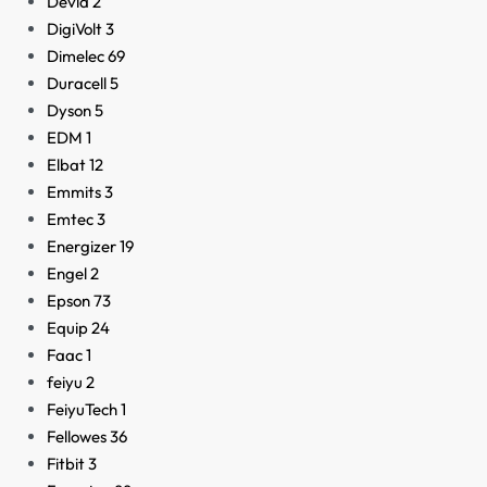
Devia
2
DigiVolt
3
Dimelec
69
Duracell
5
Dyson
5
EDM
1
Elbat
12
Emmits
3
Emtec
3
Energizer
19
Engel
2
Epson
73
Equip
24
Faac
1
feiyu
2
FeiyuTech
1
Fellowes
36
Fitbit
3