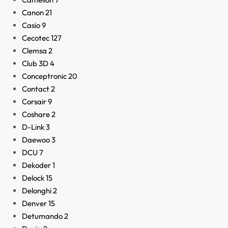
Canon
21
Casio
9
Cecotec
127
Clemsa
2
Club 3D
4
Conceptronic
20
Contact
2
Corsair
9
Coshare
2
D-Link
3
Daewoo
3
DCU
7
Dekoder
1
Delock
15
Delonghi
2
Denver
15
Detumando
2