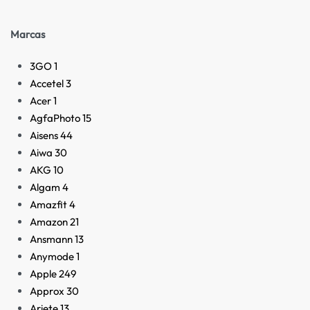
Marcas
3GO
1
Accetel
3
Acer
1
AgfaPhoto
15
Aisens
44
Aiwa
30
AKG
10
Algam
4
Amazfit
4
Amazon
21
Ansmann
13
Anymode
1
Apple
249
Approx
30
Ariete
13