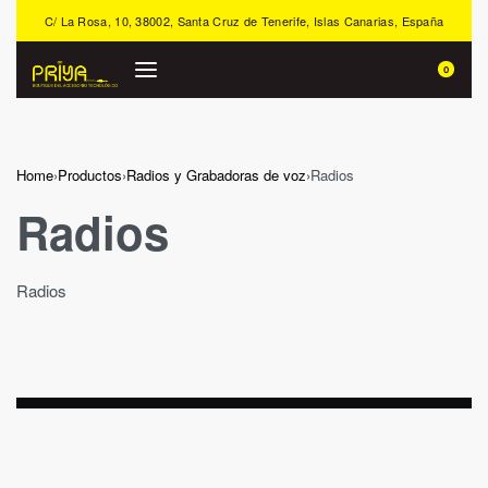
C/ La Rosa, 10, 38002, Santa Cruz de Tenerife, Islas Canarias, España
0
Home
›
Productos
›
Radios y Grabadoras de voz
›
Radios
Radios
Radios