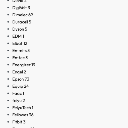
Devia
2
DigiVolt
3
Dimelec
69
Duracell
5
Dyson
5
EDM
1
Elbat
12
Emmits
3
Emtec
3
Energizer
19
Engel
2
Epson
73
Equip
24
Faac
1
feiyu
2
FeiyuTech
1
Fellowes
36
Fitbit
3