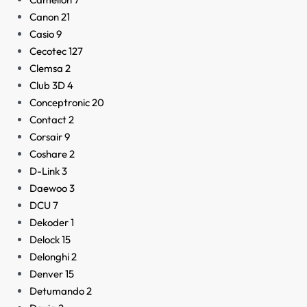
Canon
21
Casio
9
Cecotec
127
Clemsa
2
Club 3D
4
Conceptronic
20
Contact
2
Corsair
9
Coshare
2
D-Link
3
Daewoo
3
DCU
7
Dekoder
1
Delock
15
Delonghi
2
Denver
15
Detumando
2