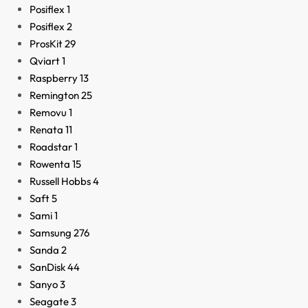
Posiflex
1
Posiflex
2
ProsKit
29
Qviart
1
Raspberry
13
Remington
25
Removu
1
Renata
11
Roadstar
1
Rowenta
15
Russell Hobbs
4
Saft
5
Sami
1
Samsung
276
Sanda
2
SanDisk
44
Sanyo
3
Seagate
3