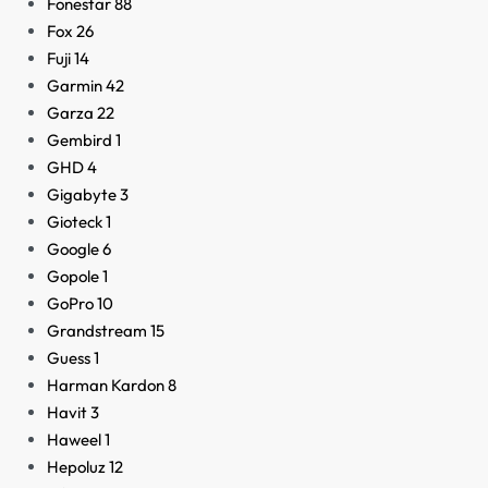
Fonestar
88
Fox
26
Fuji
14
Garmin
42
Garza
22
Gembird
1
GHD
4
Gigabyte
3
Gioteck
1
Google
6
Gopole
1
GoPro
10
Grandstream
15
Guess
1
Harman Kardon
8
Havit
3
Haweel
1
Hepoluz
12