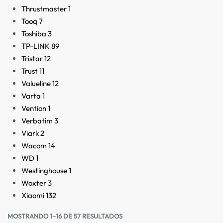
Thrustmaster
1
Tooq
7
Toshiba
3
TP-LINK
89
Tristar
12
Trust
11
Valueline
12
Varta
1
Vention
1
Verbatim
3
Viark
2
Wacom
14
WD
1
Westinghouse
1
Woxter
3
Xiaomi
132
MOSTRANDO 1–16 DE 57 RESULTADOS