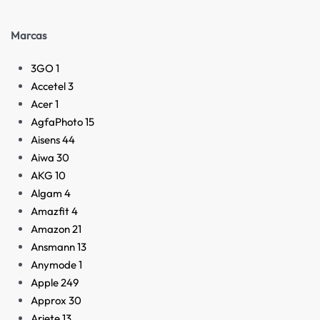
Marcas
3GO
1
Accetel
3
Acer
1
AgfaPhoto
15
Aisens
44
Aiwa
30
AKG
10
Algam
4
Amazfit
4
Amazon
21
Ansmann
13
Anymode
1
Apple
249
Approx
30
Ariete
13