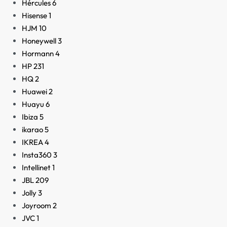
Hércules
6
Hisense
1
HJM
10
Honeywell
3
Hormann
4
HP
231
HQ
2
Huawei
2
Huayu
6
Ibiza
5
ikarao
5
IKREA
4
Insta360
3
Intellinet
1
JBL
209
Jolly
3
Joyroom
2
JVC
1