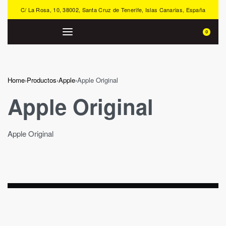
C/ La Rosa, 10, 38002, Santa Cruz de Tenerife, Islas Canarias, España
0
Home
›
Productos
›
Apple
›
Apple Original
Apple Original
Apple Original