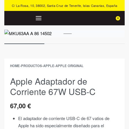
C/ La Rosa, 10, 38002, Santa Cruz de Tenerife, Islas Canarias, España
0
HOME
›
PRODUCTOS
›
APPLE
›
APPLE ORIGINAL
Apple Adaptador de
Corriente 67W USB-C
67,00
€
El adaptador de corriente USB-C de 67 vatios de
Apple ha sido especialmente diseñado para el