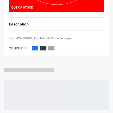
OUT OF STOCK
Description
Tags:
67W USB-C
,
Adaptador de Corriente
,
apple
COMPARTIR