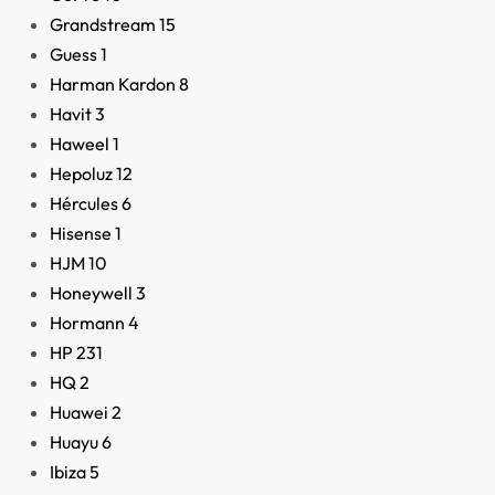
Grandstream
15
Guess
1
Harman Kardon
8
Havit
3
Haweel
1
Hepoluz
12
Hércules
6
Hisense
1
HJM
10
Honeywell
3
Hormann
4
HP
231
HQ
2
Huawei
2
Huayu
6
Ibiza
5