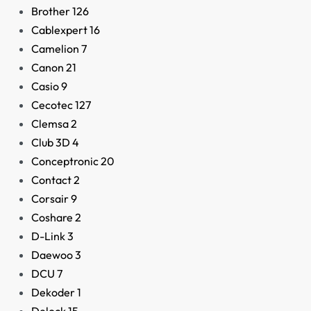
Brother
126
Cablexpert
16
Camelion
7
Canon
21
Casio
9
Cecotec
127
Clemsa
2
Club 3D
4
Conceptronic
20
Contact
2
Corsair
9
Coshare
2
D-Link
3
Daewoo
3
DCU
7
Dekoder
1