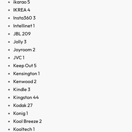
ikarao
5
IKREA
4
Insta360
3
Intellinet
1
JBL
209
Jolly
3
Joyroom
2
JVC
1
Keep Out
5
Kensington
1
Kenwood
2
Kindle
3
Kingston
44
Kodak
27
Konig
1
Kool Breeze
2
Kooltech
1