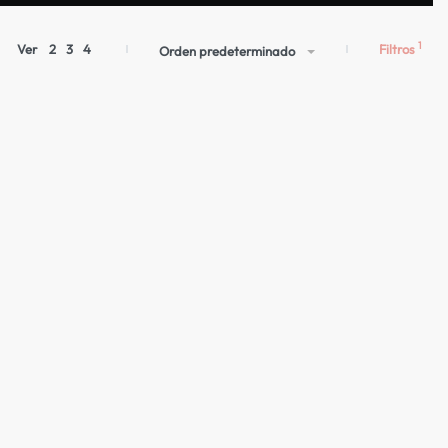
Filtros
Ver
2
3
4
Orden predeterminado