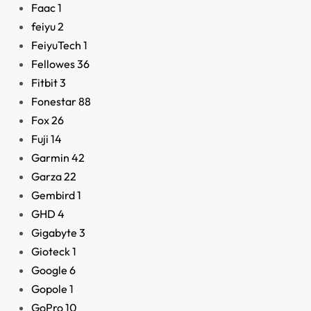
Faac
1
feiyu
2
FeiyuTech
1
Fellowes
36
Fitbit
3
Fonestar
88
Fox
26
Fuji
14
Garmin
42
Garza
22
Gembird
1
GHD
4
Gigabyte
3
Gioteck
1
Google
6
Gopole
1
GoPro
10