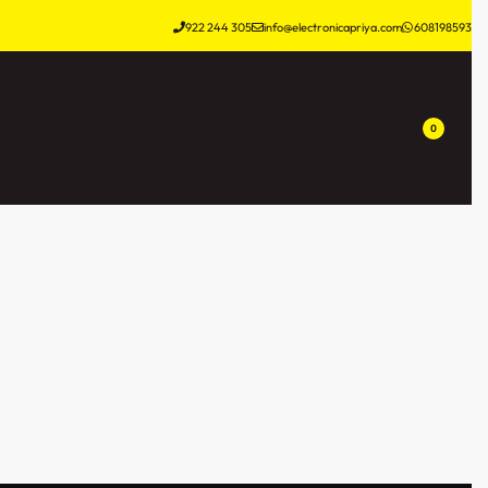
922 244 305
info@electronicapriya.com
608198593
0