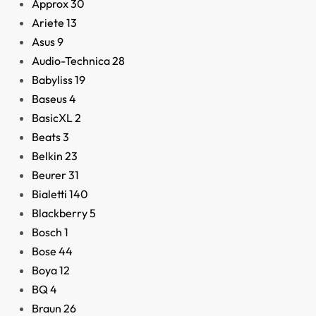
Approx
30
Ariete
13
Asus
9
Audio-Technica
28
Smartwatch Amazfit T-
Babyliss
19
Rex 2 Negro
Baseus
4
229,95
€
BasicXL
2
Beats
3
Belkin
23
Beurer
31
Bialetti
140
Blackberry
5
Bosch
1
Bose
44
Boya
12
BQ
4
Braun
26