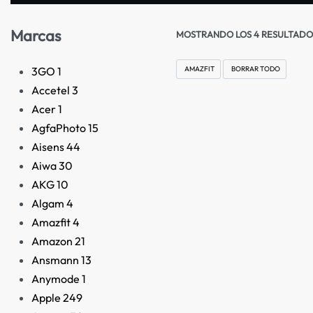
Marcas
MOSTRANDO LOS 4 RESULTADO
3GO
1
AMAZFIT
BORRAR TODO
Accetel
3
Acer
1
AgfaPhoto
15
Aisens
44
Aiwa
30
AKG
10
Algam
4
Amazfit
4
Amazon
21
AGOTADO
Ansmann
13
Anymode
1
Apple
249