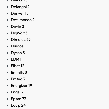
Delock
15
Delonghi
2
Denver
15
Detumando
2
Devia
2
DigiVolt
3
Dimelec
69
Duracell
5
Dyson
5
EDM
1
Elbat
12
Emmits
3
Emtec
3
Energizer
19
Engel
2
Epson
73
Equip
24