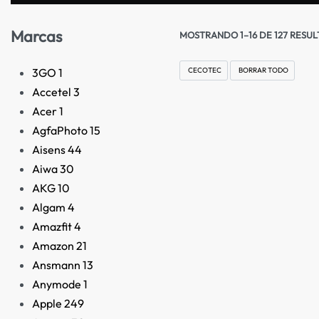
Marcas
MOSTRANDO 1–16 DE 127 RESU
3GO
1
CECOTEC
BORRAR TODO
Accetel
3
Acer
1
AgfaPhoto
15
Aisens
44
Aiwa
30
AKG
10
Algam
4
Amazfit
4
Amazon
21
Ansmann
13
Anymode
1
Apple
249