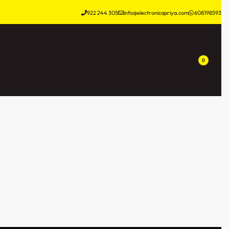
922 244 305
info@electronicapriya.com
608198593
0