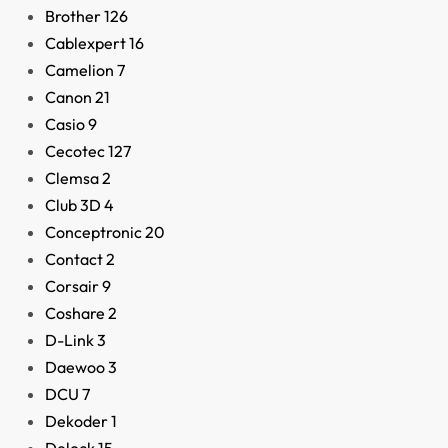
Brother
126
Cablexpert
16
Camelion
7
Canon
21
Casio
9
Cecotec
127
Clemsa
2
Club 3D
4
Aire Acondicionado
Conceptronic
20
Portátil ForceClima 71
Contact
2
Soundless
Corsair
9
229,00
€
Coshare
2
D-Link
3
Daewoo
3
DCU
7
Dekoder
1