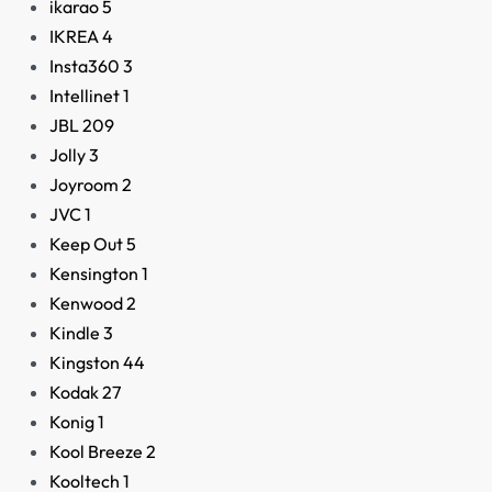
ikarao
5
IKREA
4
Insta360
3
Intellinet
1
JBL
209
Jolly
3
Joyroom
2
JVC
1
Keep Out
5
Kensington
1
Kenwood
2
Kindle
3
Kingston
44
Kodak
27
Konig
1
Kool Breeze
2
Kooltech
1