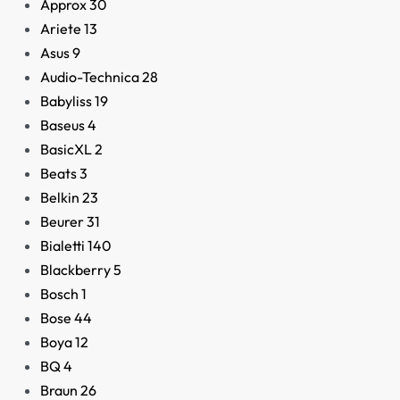
Approx
30
Ariete
13
Asus
9
Audio-Technica
28
Aire Acondicionado
Babyliss
19
Portátil ForceClima
Baseus
4
12600 Soundless Heati
BasicXL
2
349,00
€
Beats
3
Belkin
23
Beurer
31
Bialetti
140
Blackberry
5
Bosch
1
Bose
44
Boya
12
BQ
4
Braun
26