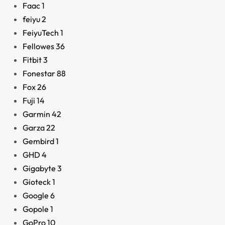
Faac
1
feiyu
2
FeiyuTech
1
Fellowes
36
Fitbit
3
Fonestar
88
Fox
26
Fuji
14
Garmin
42
Garza
22
Gembird
1
GHD
4
Gigabyte
3
Gioteck
1
Google
6
Aspirador Mano Cecote
Immortal ExtremeSucti
Gopole
1
GoPro
10
69,90
€