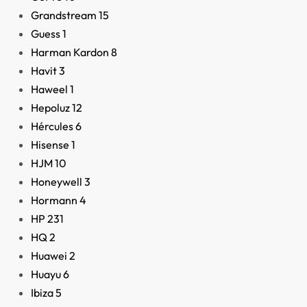
Grandstream
15
Guess
1
Harman Kardon
8
Havit
3
Haweel
1
Hepoluz
12
Hércules
6
Hisense
1
HJM
10
Honeywell
3
Hormann
4
HP
231
HQ
2
Huawei
2
Huayu
6
Ibiza
5