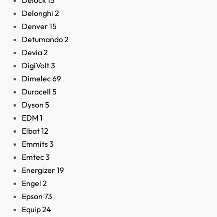
Delock
15
Delonghi
2
Denver
15
Detumando
2
Devia
2
DigiVolt
3
AGOTADO
Dimelec
69
Duracell
5
Dyson
5
EDM
1
Elbat
12
Emmits
3
Emtec
3
Aire Acondicionado
Energizer
19
Portátil ForceClima 95
Soundless Heating
Engel
2
Epson
73
269,90
€
Equip
24