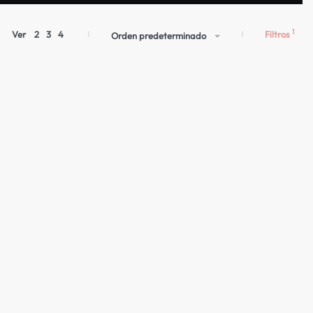
Filtros
Ver
2
3
4
Orden predeterminado