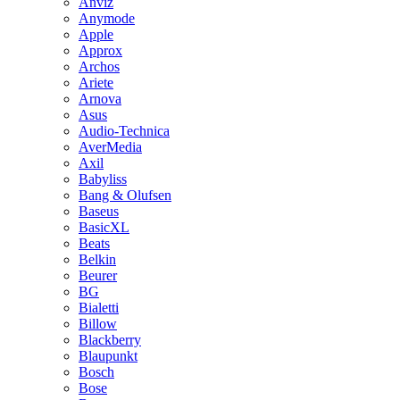
Anviz
Anymode
Apple
Approx
Archos
Ariete
Arnova
Asus
Audio-Technica
AverMedia
Axil
Babyliss
Bang & Olufsen
Baseus
BasicXL
Beats
Belkin
Beurer
BG
Bialetti
Billow
Blackberry
Blaupunkt
Bosch
Bose