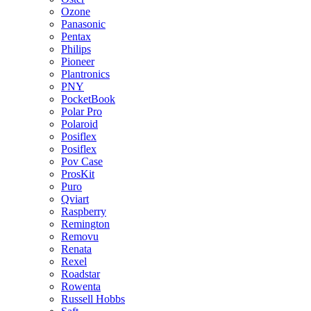
Ozone
Panasonic
Pentax
Philips
Pioneer
Plantronics
PNY
PocketBook
Polar Pro
Polaroid
Posiflex
Posiflex
Pov Case
ProsKit
Puro
Qviart
Raspberry
Remington
Removu
Renata
Rexel
Roadstar
Rowenta
Russell Hobbs