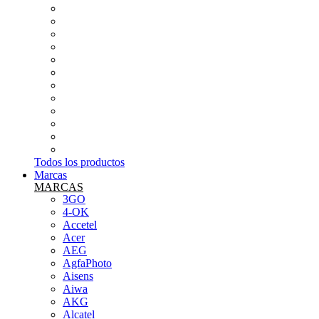
RADIOS Y GRABADORAS DE VOZ
APPLE
AURICULARES
CONEXIONES
CUIDADO PERSONAL Y SALUD
INFORMÁTICA
PEQUEÑOS ELECTRODOMÉSTICOS
SMARTWATCH Y PULSERA DE ACTIVIDAD
SONIDO (MICROS,MESAS...ETC)
TABLETS
TARJETAS DE MEMORIA
TELEFONÍA LIBRE
Todos los productos
Marcas
MARCAS
3GO
4-OK
Accetel
Acer
AEG
AgfaPhoto
Aisens
Aiwa
AKG
Alcatel