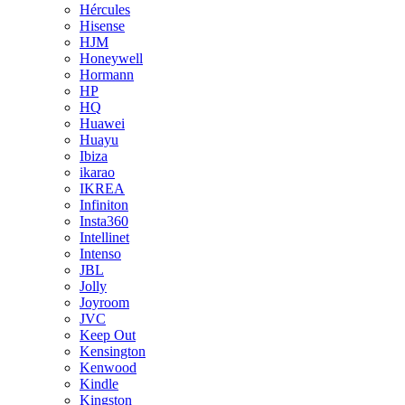
Hércules
Hisense
HJM
Honeywell
Hormann
HP
HQ
Huawei
Huayu
Ibiza
ikarao
IKREA
Infiniton
Insta360
Intellinet
Intenso
JBL
Jolly
Joyroom
JVC
Keep Out
Kensington
Kenwood
Kindle
Kingston