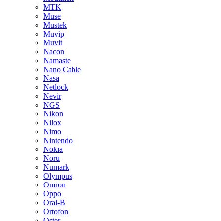
MTK
Muse
Mustek
Muvip
Muvit
Nacon
Namaste
Nano Cable
Nasa
Netlock
Nevir
NGS
Nikon
Nilox
Nimo
Nintendo
Nokia
Noru
Numark
Olympus
Omron
Oppo
Oral-B
Ortofon
Oster