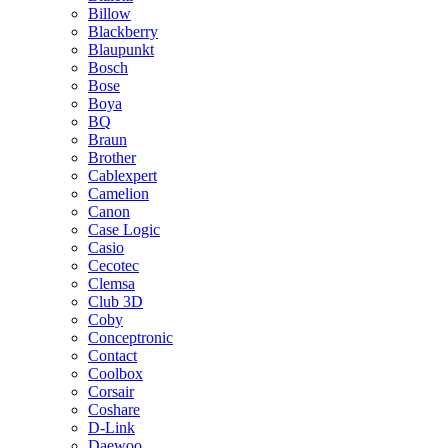
Billow
Blackberry
Blaupunkt
Bosch
Bose
Boya
BQ
Braun
Brother
Cablexpert
Camelion
Canon
Case Logic
Casio
Cecotec
Clemsa
Club 3D
Coby
Conceptronic
Contact
Coolbox
Corsair
Coshare
D-Link
Daewoo