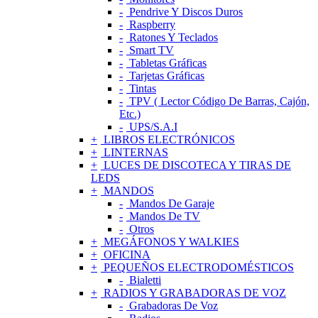
Pendrive Y Discos Duros
Raspberry
Ratones Y Teclados
Smart TV
Tabletas Gráficas
Tarjetas Gráficas
Tintas
TPV ( Lector Código De Barras, Cajón,
Etc.)
UPS/S.A.I
LIBROS ELECTRÓNICOS
LINTERNAS
LUCES DE DISCOTECA Y TIRAS DE
LEDS
MANDOS
Mandos De Garaje
Mandos De TV
Otros
MEGÁFONOS Y WALKIES
OFICINA
PEQUEÑOS ELECTRODOMÉSTICOS
Bialetti
RADIOS Y GRABADORAS DE VOZ
Grabadoras De Voz