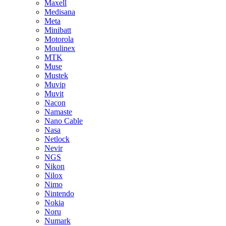
Maxell
Medisana
Meta
Minibatt
Motorola
Moulinex
MTK
Muse
Mustek
Muvip
Muvit
Nacon
Namaste
Nano Cable
Nasa
Netlock
Nevir
NGS
Nikon
Nilox
Nimo
Nintendo
Nokia
Noru
Numark