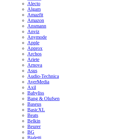
Alecto
Algam
Amazfit
Amazon
Ansmann
Anviz
Anymode
Apple
Approx
Archos
Ariete
Arnova
Asus
Audio-Technica
AverMedia
Axil
Babyliss
Bang & Olufsen
Baseus
BasicXL
Beats
Belkin
Beurer
BG
Bialetti