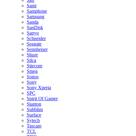
Saft
Sami
Samphone
Samsung
Sanda
SanDisk
Sanyo
Schneider
Seagate
Sennheiser
Shure
Silca
Sitecom
Smeg
Sonos
Sony
Sony Xperia
SPC
Spirit Of Gamer
Stanton
Subblim
Surface
Sytech
Tascam
TCL