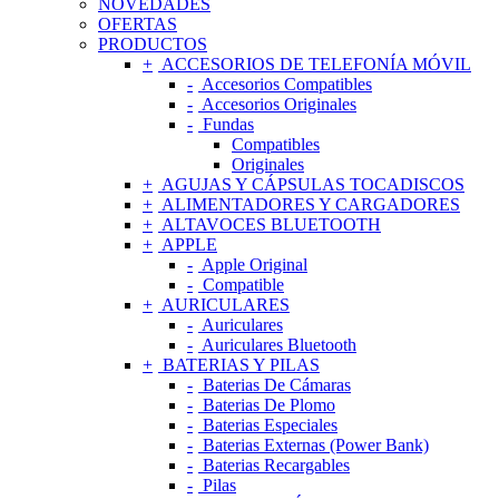
NOVEDADES
OFERTAS
PRODUCTOS
ACCESORIOS DE TELEFONÍA MÓVIL
Accesorios Compatibles
Accesorios Originales
Fundas
Compatibles
Originales
AGUJAS Y CÁPSULAS TOCADISCOS
ALIMENTADORES Y CARGADORES
ALTAVOCES BLUETOOTH
APPLE
Apple Original
Compatible
AURICULARES
Auriculares
Auriculares Bluetooth
BATERIAS Y PILAS
Baterias De Cámaras
Baterias De Plomo
Baterias Especiales
Baterias Externas (Power Bank)
Baterias Recargables
Pilas