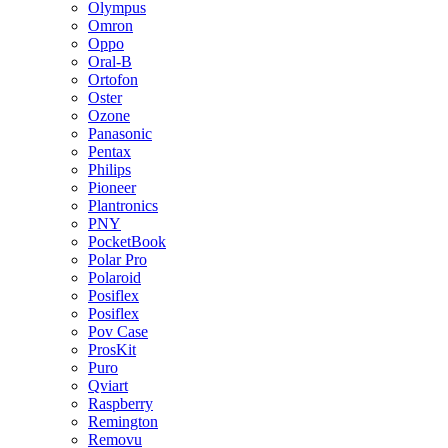
Olympus
Omron
Oppo
Oral-B
Ortofon
Oster
Ozone
Panasonic
Pentax
Philips
Pioneer
Plantronics
PNY
PocketBook
Polar Pro
Polaroid
Posiflex
Posiflex
Pov Case
ProsKit
Puro
Qviart
Raspberry
Remington
Removu