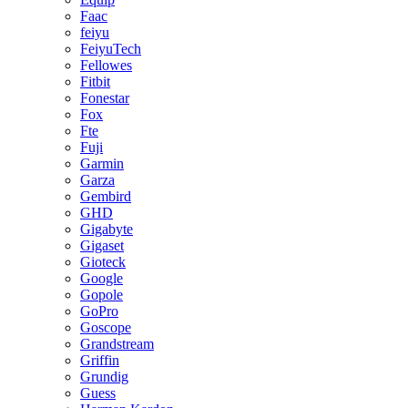
Faac
feiyu
FeiyuTech
Fellowes
Fitbit
Fonestar
Fox
Fte
Fuji
Garmin
Garza
Gembird
GHD
Gigabyte
Gigaset
Gioteck
Google
Gopole
GoPro
Goscope
Grandstream
Griffin
Grundig
Guess