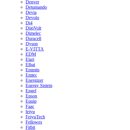
Denver
Detumando
Devia
Devolo
Di4
DigiVolt
Dimelec
Duracell
Dyson
E-VITTA
EDM
Elari
Elbat
Emmits
Emtec
Energizer
Energy Sistem
Engel
Epson
Equip
Faac
feiyu
FeiyuTech
Fellowes
Fitbit