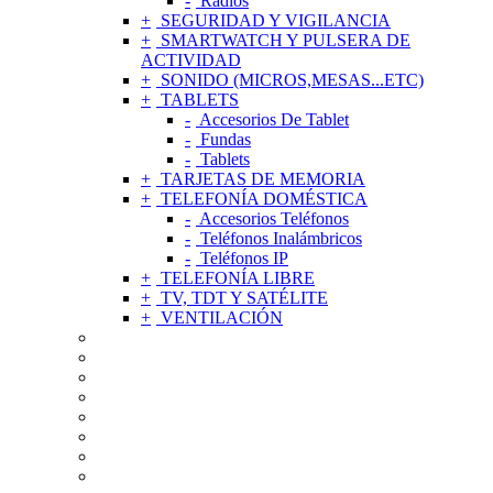
Radios
SEGURIDAD Y VIGILANCIA
SMARTWATCH Y PULSERA DE
ACTIVIDAD
SONIDO (MICROS,MESAS...ETC)
TABLETS
Accesorios De Tablet
Fundas
Tablets
TARJETAS DE MEMORIA
TELEFONÍA DOMÉSTICA
Accesorios Teléfonos
Teléfonos Inalámbricos
Teléfonos IP
TELEFONÍA LIBRE
TV, TDT Y SATÉLITE
VENTILACIÓN
ACCESORIOS DE TELEFONÍA MÓVIL
AGUJAS Y CÁPSULAS TOCADISCOS
ALIMENTADORES Y CARGADORES
RADIOS Y GRABADORAS DE VOZ
APPLE
AURICULARES
CONEXIONES
CUIDADO PERSONAL Y SALUD