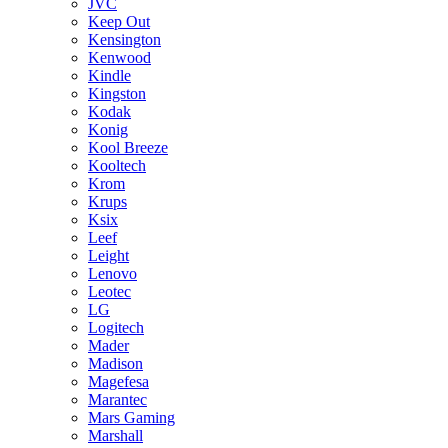
JVC
Keep Out
Kensington
Kenwood
Kindle
Kingston
Kodak
Konig
Kool Breeze
Kooltech
Krom
Krups
Ksix
Leef
Leight
Lenovo
Leotec
LG
Logitech
Mader
Madison
Magefesa
Marantec
Mars Gaming
Marshall