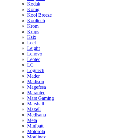
Kodak
Konig
Kool Breeze
Kooltech
Krom
Krups
Ksix
Leef
Leight
Lenovo
Leotec
LG
Logitech
Mader
Madison
Magefesa
Marantec
Mars Gaming
Marshall
Maxell
Medisana
Meta
Minibatt
Motorola
Moulinex