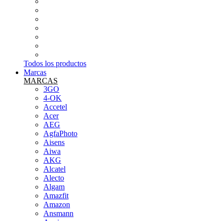
INFORMÁTICA
PEQUEÑOS ELECTRODOMÉSTICOS
SMARTWATCH Y PULSERA DE ACTIVIDAD
SONIDO (MICROS,MESAS...ETC)
TABLETS
TARJETAS DE MEMORIA
TELEFONÍA LIBRE
Todos los productos
Marcas
MARCAS
3GO
4-OK
Accetel
Acer
AEG
AgfaPhoto
Aisens
Aiwa
AKG
Alcatel
Alecto
Algam
Amazfit
Amazon
Ansmann