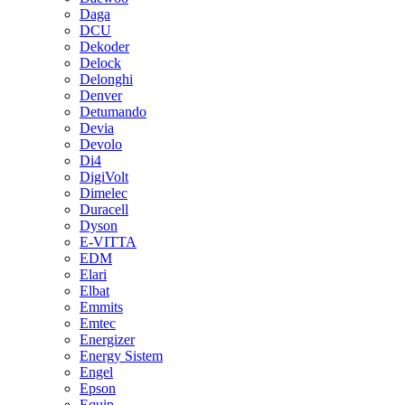
Daga
DCU
Dekoder
Delock
Delonghi
Denver
Detumando
Devia
Devolo
Di4
DigiVolt
Dimelec
Duracell
Dyson
E-VITTA
EDM
Elari
Elbat
Emmits
Emtec
Energizer
Energy Sistem
Engel
Epson
Equip