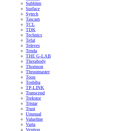
Subblim
Surface
Sytech
Tascam
TCL
TDK
Technics
Tefal
Televes
Tenda
THE G-LAB
Therabody
Thomson
Thrustmaster
Tooq
Toshiba
TP-LINK
Transcend
Trekstor
Tristar
Trust
Unusual
Valueline
Varta
Vention