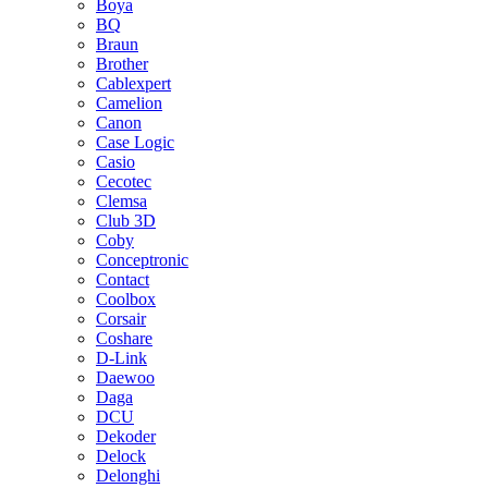
Boya
BQ
Braun
Brother
Cablexpert
Camelion
Canon
Case Logic
Casio
Cecotec
Clemsa
Club 3D
Coby
Conceptronic
Contact
Coolbox
Corsair
Coshare
D-Link
Daewoo
Daga
DCU
Dekoder
Delock
Delonghi