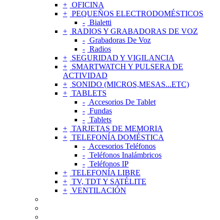
OFICINA
PEQUEÑOS ELECTRODOMÉSTICOS
Bialetti
RADIOS Y GRABADORAS DE VOZ
Grabadoras De Voz
Radios
SEGURIDAD Y VIGILANCIA
SMARTWATCH Y PULSERA DE
ACTIVIDAD
SONIDO (MICROS,MESAS...ETC)
TABLETS
Accesorios De Tablet
Fundas
Tablets
TARJETAS DE MEMORIA
TELEFONÍA DOMÉSTICA
Accesorios Teléfonos
Teléfonos Inalámbricos
Teléfonos IP
TELEFONÍA LIBRE
TV, TDT Y SATÉLITE
VENTILACIÓN
ACCESORIOS DE TELEFONÍA MÓVIL
AGUJAS Y CÁPSULAS TOCADISCOS
ALIMENTADORES Y CARGADORES