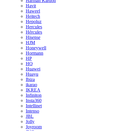
Harman Kardon
Havit
Haweel
Heitech
Hepoluz
Hercules
Hércules
Hisense
HJM
Honeywell
Hormann
HP
HQ
Huawei
Huayu
Ibiza
ikarao
IKREA
Infiniton
Insta360
Intellinet
Intenso
JBL
Jolly
Joyroom