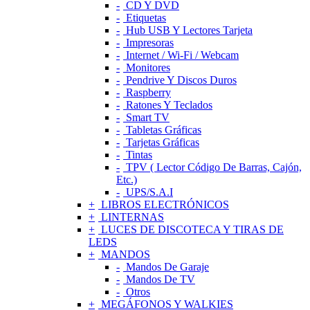
CD Y DVD
Etiquetas
Hub USB Y Lectores Tarjeta
Impresoras
Internet / Wi-Fi / Webcam
Monitores
Pendrive Y Discos Duros
Raspberry
Ratones Y Teclados
Smart TV
Tabletas Gráficas
Tarjetas Gráficas
Tintas
TPV ( Lector Código De Barras, Cajón,
Etc.)
UPS/S.A.I
LIBROS ELECTRÓNICOS
LINTERNAS
LUCES DE DISCOTECA Y TIRAS DE
LEDS
MANDOS
Mandos De Garaje
Mandos De TV
Otros
MEGÁFONOS Y WALKIES