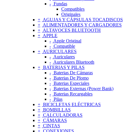
Fundas
Compatibles
Originales
AGUJAS Y CÁPSULAS TOCADISCOS
ALIMENTADORES Y CARGADORES
ALTAVOCES BLUETOOTH
APPLE
Apple Original
Compatible
AURICULARES
Auriculares
Auriculares Bluetooth
BATERIAS Y PILAS
Baterias De Cámaras
Baterias De Plomo
Baterias Especiales
Baterias Externas (Power Bank)
Baterias Recargables
Pilas
BICICLETAS ELÉCTRICAS
BOMBILLAS
CALCULADORAS
CÁMARAS
CINTAS
CONEXIONES