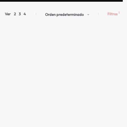
Filtros
Ver
2
3
4
Orden predeterminado
AGOTADO