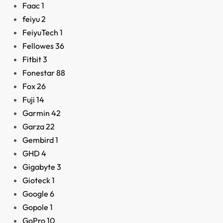
Faac
1
feiyu
2
FeiyuTech
1
Fellowes
36
Fitbit
3
Fonestar
88
Fox
26
Fuji
14
Garmin
42
Garza
22
Gembird
1
GHD
4
Gigabyte
3
Gioteck
1
Google
6
Gopole
1
GoPro
10