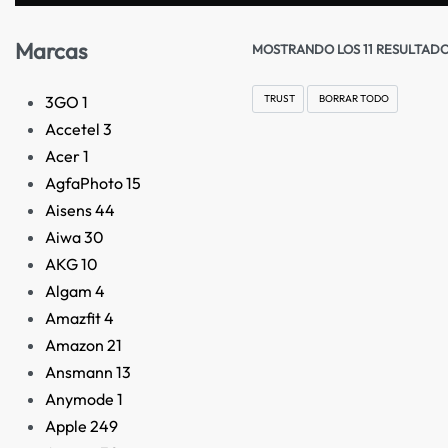
Marcas
MOSTRANDO LOS 11 RESULTAD
3GO
1
TRUST
BORRAR TODO
Accetel
3
Acer
1
AgfaPhoto
15
Aisens
44
Aiwa
30
AKG
10
Algam
4
Amazfit
4
Amazon
21
Ansmann
13
Anymode
1
Apple
249