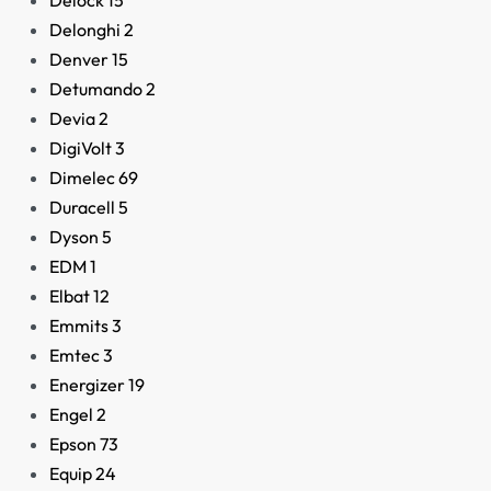
Delock
15
Delonghi
2
Denver
15
Detumando
2
Devia
2
DigiVolt
3
Dimelec
69
Duracell
5
Dyson
5
Micrófono USB con
Trípode y Filtro Pop Trus
EDM
1
Gaming
Elbat
12
39,95
€
Emmits
3
Emtec
3
Energizer
19
Engel
2
Epson
73
Equip
24