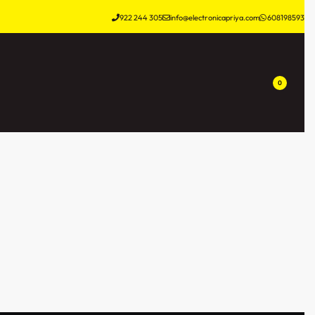
922 244 305
info@electronicapriya.com
608198593
0