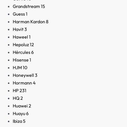
Grandstream
15
Guess
1
Harman Kardon
8
Havit
3
Haweel
1
Hepoluz
12
Hércules
6
Hisense
1
HJM
10
Honeywell
3
Hormann
4
HP
231
HQ
2
Huawei
2
Huayu
6
Ibiza
5