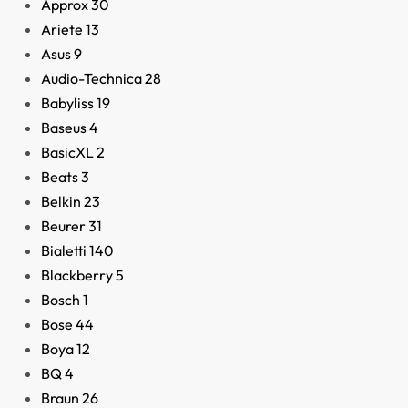
Approx
30
Ariete
13
Asus
9
Audio-Technica
28
Altavoces Trust Gemi
Babyliss
19
Illuminated
Baseus
4
29,95
€
BasicXL
2
Beats
3
Belkin
23
Beurer
31
Bialetti
140
Blackberry
5
Bosch
1
Bose
44
Boya
12
BQ
4
Braun
26