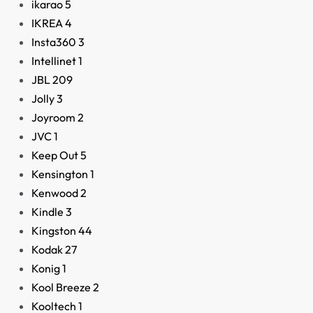
ikarao
5
IKREA
4
Insta360
3
Intellinet
1
JBL
209
Jolly
3
Joyroom
2
JVC
1
Keep Out
5
Kensington
1
Kenwood
2
Kindle
3
Kingston
44
Kodak
27
Konig
1
Kool Breeze
2
Kooltech
1