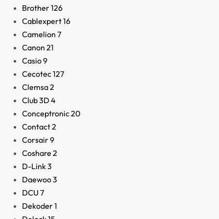
Brother
126
Cablexpert
16
Camelion
7
Canon
21
Casio
9
Auriculares Gaming Tru
Cecotec
127
GXT 489 Fayzo
Clemsa
2
43,80
€
Club 3D
4
Conceptronic
20
Contact
2
Corsair
9
Coshare
2
D-Link
3
Daewoo
3
DCU
7
Dekoder
1