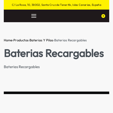
C/ La Rosa, 10, 38002, Santa Cruz de Tenerife, Islas Canarias, España
0
Home
›
Productos
›
Baterias Y Pilas
›
Baterias Recargables
Baterias Recargables
Baterias Recargables