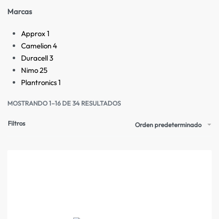
Marcas
Approx
1
Camelion
4
Duracell
3
Nimo
25
Plantronics
1
MOSTRANDO 1–16 DE 34 RESULTADOS
Filtros
Orden predeterminado