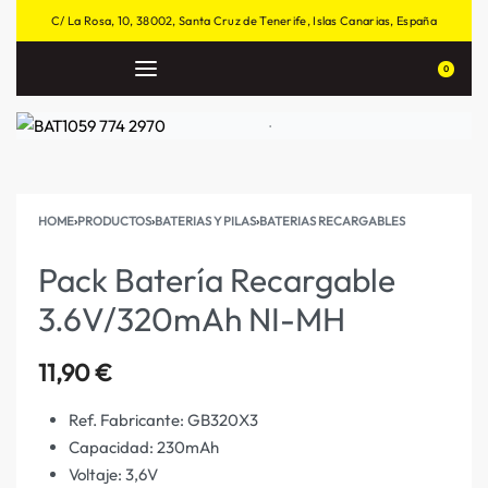
C/ La Rosa, 10, 38002, Santa Cruz de Tenerife, Islas Canarias, España
0
HOME
›
PRODUCTOS
›
BATERIAS Y PILAS
›
BATERIAS RECARGABLES
Pack Batería Recargable
3.6V/320mAh NI-MH
11,90
€
Ref. Fabricante: GB320X3
Capacidad: 230mAh
Voltaje: 3,6V