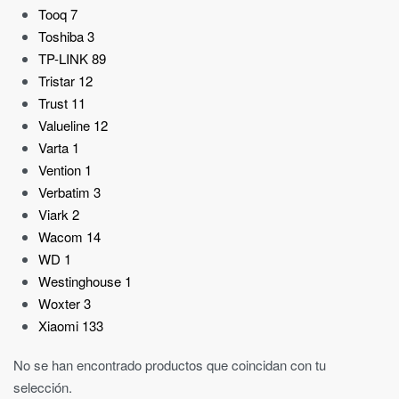
Tooq
7
Toshiba
3
TP-LINK
89
Tristar
12
Trust
11
Valueline
12
Varta
1
Vention
1
Verbatim
3
Viark
2
Wacom
14
WD
1
Westinghouse
1
Woxter
3
Xiaomi
133
No se han encontrado productos que coincidan con tu
selección.