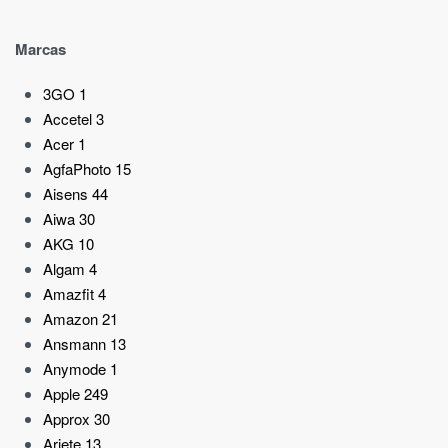
Marcas
3GO
1
Accetel
3
Acer
1
AgfaPhoto
15
Aisens
44
Aiwa
30
AKG
10
Algam
4
Amazfit
4
Amazon
21
Ansmann
13
Anymode
1
Apple
249
Approx
30
Ariete
13