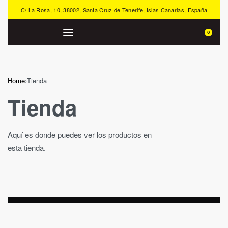
C/ La Rosa, 10, 38002, Santa Cruz de Tenerife, Islas Canarias, España
0
Home
›
Tienda
Tienda
Aquí es donde puedes ver los productos en
esta tienda.