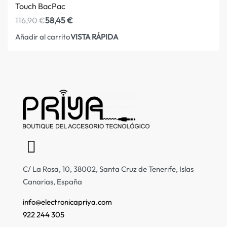
Touch BacPac
116,90
€
58,45
€
VISTA RÁPIDA
Añadir al carrito
C/ La Rosa, 10, 38002, Santa Cruz de Tenerife, Islas
Canarias, España
info@electronicapriya.com
922 244 305