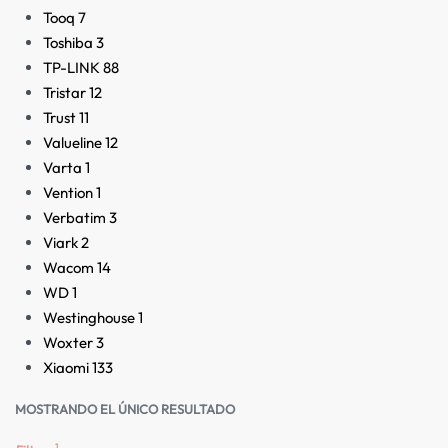
Tooq
7
Toshiba
3
TP-LINK
88
Tristar
12
Trust
11
Valueline
12
Varta
1
Vention
1
Verbatim
3
Viark
2
Wacom
14
WD
1
Westinghouse
1
Woxter
3
Xiaomi
133
MOSTRANDO EL ÚNICO RESULTADO