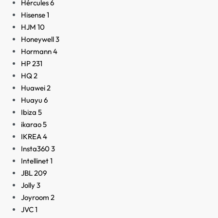
Hércules
6
Hisense
1
HJM
10
Honeywell
3
Hormann
4
HP
231
HQ
2
Huawei
2
Huayu
6
Ibiza
5
ikarao
5
IKREA
4
Insta360
3
Intellinet
1
JBL
209
Jolly
3
Joyroom
2
JVC
1