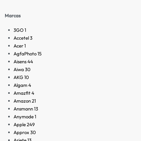
Marcas
3GO
1
Accetel
3
Acer
1
AgfaPhoto
15
Aisens
44
Aiwa
30
AKG
10
Algam
4
Amazfit
4
Amazon
21
Ansmann
13
Anymode
1
Apple
249
Approx
30
Ariete
13