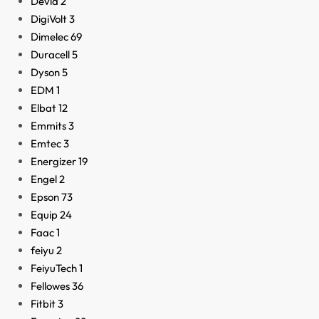
Devia
2
DigiVolt
3
Dimelec
69
Duracell
5
Dyson
5
EDM
1
Elbat
12
Emmits
3
Emtec
3
Energizer
19
Engel
2
Epson
73
Equip
24
Faac
1
feiyu
2
FeiyuTech
1
Fellowes
36
Fitbit
3