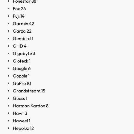
Fonestar
88
Fox
26
Fuji
14
Garmin
42
Garza
22
Gembird
1
GHD
4
Gigabyte
3
Gioteck
1
Google
6
Gopole
1
GoPro
10
Grandstream
15
Guess
1
Harman Kardon
8
Havit
3
Haweel
1
Hepoluz
12