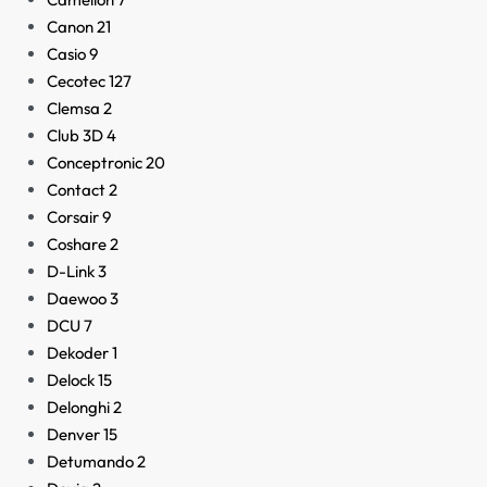
Canon
21
Casio
9
Cecotec
127
Clemsa
2
Club 3D
4
Conceptronic
20
Contact
2
Corsair
9
Coshare
2
D-Link
3
Daewoo
3
DCU
7
Dekoder
1
Delock
15
Delonghi
2
Denver
15
Detumando
2