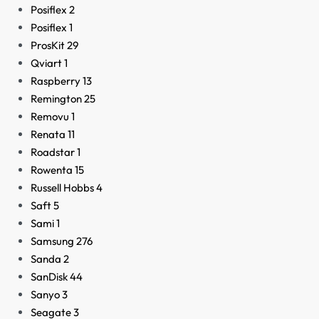
Posiflex
2
Posiflex
1
ProsKit
29
Qviart
1
Raspberry
13
Remington
25
Removu
1
Renata
11
Roadstar
1
Rowenta
15
Russell Hobbs
4
Saft
5
Sami
1
Samsung
276
Sanda
2
SanDisk
44
Sanyo
3
Seagate
3