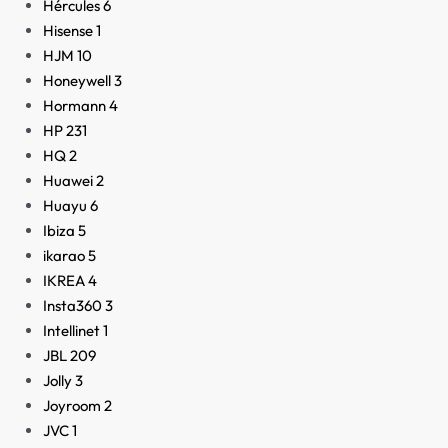
Hércules
6
Hisense
1
HJM
10
Honeywell
3
Hormann
4
HP
231
HQ
2
Huawei
2
Huayu
6
Ibiza
5
ikarao
5
IKREA
4
Insta360
3
Intellinet
1
JBL
209
Jolly
3
Joyroom
2
JVC
1