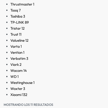
Thrustmaster
1
Tooq
7
Toshiba
3
TP-LINK
89
Tristar
12
Trust
11
Valueline
12
Varta
1
Vention
1
Verbatim
3
Viark
2
Wacom
14
WD
1
Westinghouse
1
Woxter
3
Xiaomi
132
MOSTRANDO LOS 11 RESULTADOS