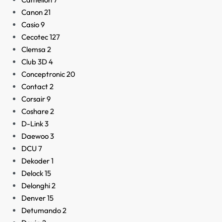
Canon
21
Casio
9
Cecotec
127
Clemsa
2
Club 3D
4
Conceptronic
20
Contact
2
Corsair
9
Coshare
2
D-Link
3
Daewoo
3
DCU
7
Dekoder
1
Delock
15
Delonghi
2
Denver
15
Detumando
2