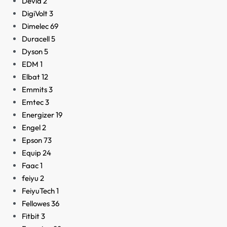
Devia
2
DigiVolt
3
Dimelec
69
Duracell
5
Dyson
5
EDM
1
Elbat
12
Emmits
3
Emtec
3
Energizer
19
Engel
2
Epson
73
Equip
24
Faac
1
feiyu
2
FeiyuTech
1
Fellowes
36
Fitbit
3