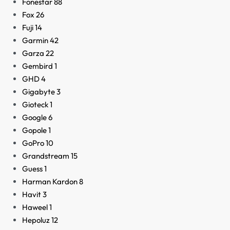
Fonestar
88
Fox
26
Fuji
14
Garmin
42
Garza
22
Gembird
1
GHD
4
Gigabyte
3
Gioteck
1
Google
6
Gopole
1
GoPro
10
Grandstream
15
Guess
1
Harman Kardon
8
Havit
3
Haweel
1
Hepoluz
12