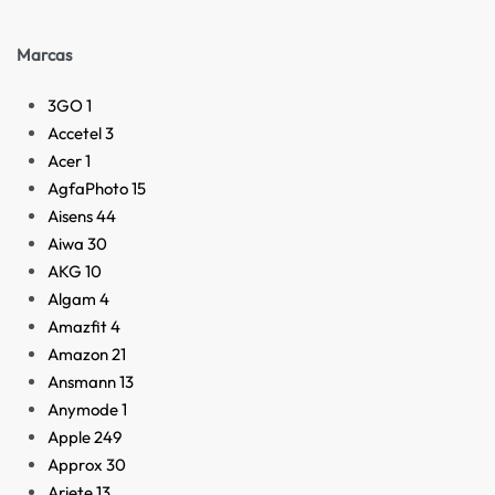
Marcas
3GO
1
Accetel
3
Acer
1
AgfaPhoto
15
Aisens
44
Aiwa
30
AKG
10
Algam
4
Amazfit
4
Amazon
21
Ansmann
13
Anymode
1
Apple
249
Approx
30
Ariete
13