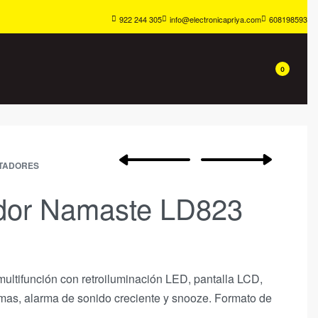
922 244 305
info@electronicapriya.com
608198593
0
TADORES
dor Namaste LD823
multifunción con retroiluminación LED, pantalla LCD,
omas, alarma de sonido creciente y snooze. Formato de
.