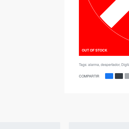
OUT OF STOCK
Tags:
alarma
,
despertador
,
Digit
COMPARTIR