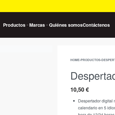
Productos
Marcas
Quiénes somos
Contáctenos
HOME
›
PRODUCTOS
›
DESPER
Desperta
10,50
€
Despertador digital 
calendario en 5 idi
hora de 12/24 horas