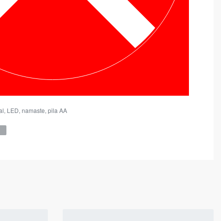
al
,
LED
,
namaste
,
pila AA