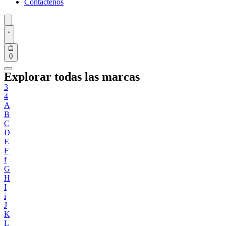
Contáctenos
0
Explorar todas las marcas
3
4
A
B
C
D
E
F
f
G
H
I
i
J
K
L