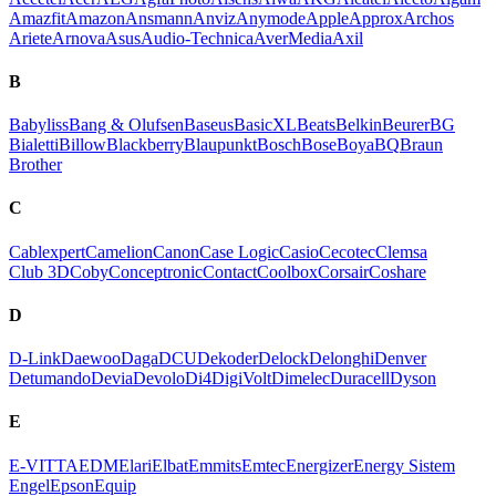
Amazfit
Amazon
Ansmann
Anviz
Anymode
Apple
Approx
Archos
Ariete
Arnova
Asus
Audio-Technica
AverMedia
Axil
B
Babyliss
Bang & Olufsen
Baseus
BasicXL
Beats
Belkin
Beurer
BG
Bialetti
Billow
Blackberry
Blaupunkt
Bosch
Bose
Boya
BQ
Braun
Brother
C
Cablexpert
Camelion
Canon
Case Logic
Casio
Cecotec
Clemsa
Club 3D
Coby
Conceptronic
Contact
Coolbox
Corsair
Coshare
D
D-Link
Daewoo
Daga
DCU
Dekoder
Delock
Delonghi
Denver
Detumando
Devia
Devolo
Di4
DigiVolt
Dimelec
Duracell
Dyson
E
E-VITTA
EDM
Elari
Elbat
Emmits
Emtec
Energizer
Energy Sistem
Engel
Epson
Equip