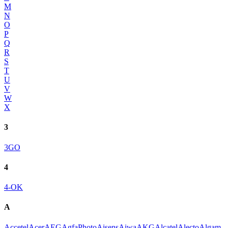
M
N
O
P
Q
R
S
T
U
V
W
X
3
3GO
4
4-OK
A
Accetel
Acer
AEG
AgfaPhoto
Aisens
Aiwa
AKG
Alcatel
Alecto
Algam