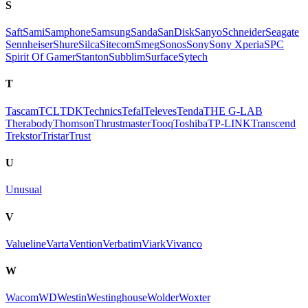
S
Saft
Sami
Samphone
Samsung
Sanda
SanDisk
Sanyo
Schneider
Seagate
Sennheiser
Shure
Silca
Sitecom
Smeg
Sonos
Sony
Sony Xperia
SPC
Spirit Of Gamer
Stanton
Subblim
Surface
Sytech
T
Tascam
TCL
TDK
Technics
Tefal
Televes
Tenda
THE G-LAB
Therabody
Thomson
Thrustmaster
Tooq
Toshiba
TP-LINK
Transcend
Trekstor
Tristar
Trust
U
Unusual
V
Valueline
Varta
Vention
Verbatim
Viark
Vivanco
W
Wacom
WD
Westin
Westinghouse
Wolder
Woxter