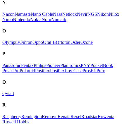
N
Nacon
Namaste
Nano Cable
Nasa
Netlock
Nevir
NGS
Nikon
Nilox
Nimo
Nintendo
Nokia
Noru
Numark
O
Olympus
Omron
Oppo
Oral-B
Ortofon
Oster
Ozone
P
Panasonic
Pentax
Philips
Pioneer
Plantronics
PNY
PocketBook
Polar Pro
Polaroid
Posiflex
Posiflex
Pov Case
ProsKit
Puro
Q
Qviart
R
Raspberry
Remington
Removu
Renata
Rexel
Roadstar
Rowenta
Russell Hobbs